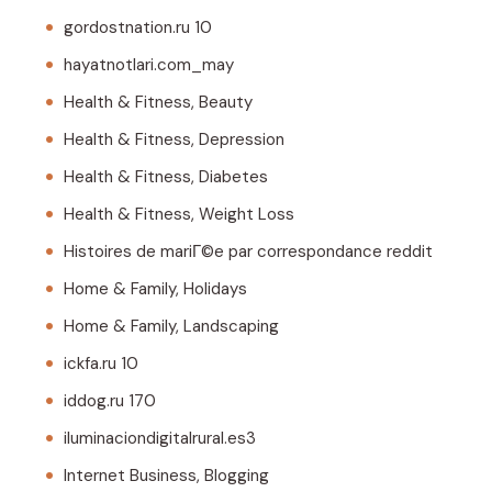
gordostnation.ru 10
hayatnotlari.com_may
Health & Fitness, Beauty
Health & Fitness, Depression
Health & Fitness, Diabetes
Health & Fitness, Weight Loss
Histoires de mariГ©e par correspondance reddit
Home & Family, Holidays
Home & Family, Landscaping
ickfa.ru 10
iddog.ru 170
iluminaciondigitalrural.es3
Internet Business, Blogging