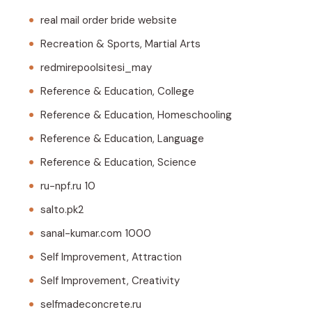
real mail order bride website
Recreation & Sports, Martial Arts
redmirepoolsitesi_may
Reference & Education, College
Reference & Education, Homeschooling
Reference & Education, Language
Reference & Education, Science
ru-npf.ru 10
salto.pk2
sanal-kumar.com 1000
Self Improvement, Attraction
Self Improvement, Creativity
selfmadeconcrete.ru