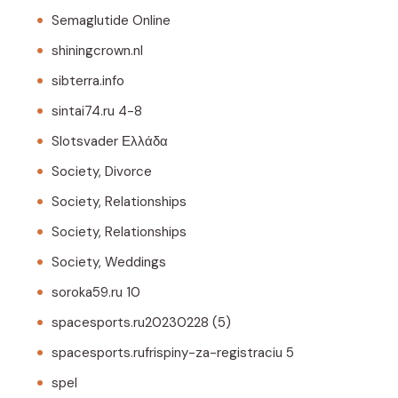
Semaglutide Online
shiningcrown.nl
sibterra.info
sintai74.ru 4-8
Slotsvader Ελλάδα
Society, Divorce
Society, Relationships
Society, Relationships
Society, Weddings
soroka59.ru 10
spacesports.ru20230228 (5)
spacesports.rufrispiny-za-registraciu 5
spel