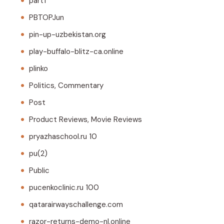
part1
PBTOPJun
pin-up-uzbekistan.org
play-buffalo-blitz-ca.online
plinko
Politics, Commentary
Post
Product Reviews, Movie Reviews
pryazhaschool.ru 10
pu(2)
Public
pucenkoclinic.ru 100
qatarairwayschallenge.com
razor-returns-demo-nl.online