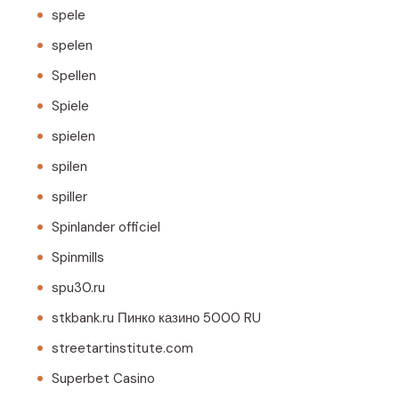
spele
spelen
Spellen
Spiele
spielen
spilen
spiller
Spinlander officiel
Spinmills
spu30.ru
stkbank.ru Пинко казино 5000 RU
streetartinstitute.com
Superbet Casino