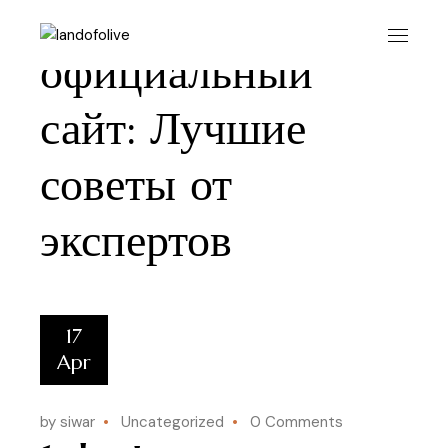
1xbet вход на
Skip
to
the
content
официальный
сайт: Лучшие
советы от
экспертов
17
Apr
by siwar
Uncategorized
0 Comments