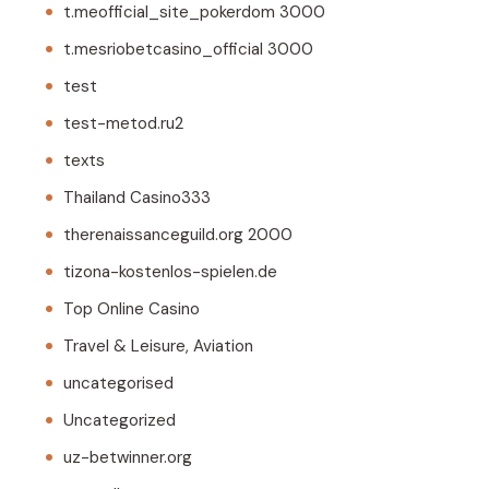
t.meofficial_site_pokerdom 3000
t.mesriobetcasino_official 3000
test
test-metod.ru2
texts
Thailand Casino333
therenaissanceguild.org 2000
tizona-kostenlos-spielen.de
Top Online Casino
Travel & Leisure, Aviation
uncategorised
Uncategorized
uz-betwinner.org