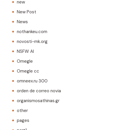
new
New Post
News
nothankeu.com
novosti-mk.org
NSFW AI
Omegle
Omegle cc
omneex.ru 300
orden de correo novia
organismosathinas.gr
other
pages