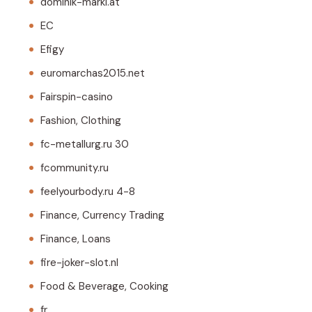
dominik-markl.at
EC
Efigy
euromarchas2015.net
Fairspin-casino
Fashion, Clothing
fc-metallurg.ru 30
fcommunity.ru
feelyourbody.ru 4-8
Finance, Currency Trading
Finance, Loans
fire-joker-slot.nl
Food & Beverage, Cooking
fr