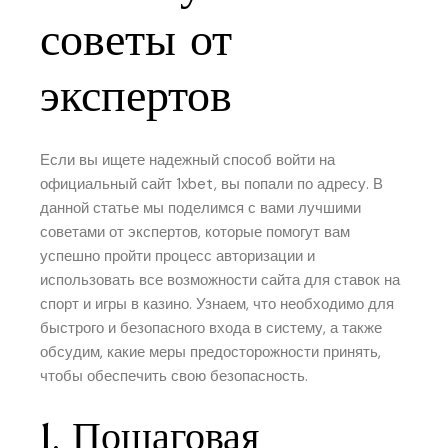
советы от
экспертов
Если вы ищете надежный способ войти на
официальный сайт 1xbet, вы попали по адресу. В
данной статье мы поделимся с вами лучшими
советами от экспертов, которые помогут вам
успешно пройти процесс авторизации и
использовать все возможности сайта для ставок на
спорт и игры в казино. Узнаем, что необходимо для
быстрого и безопасного входа в систему, а также
обсудим, какие меры предосторожности принять,
чтобы обеспечить свою безопасность.
1. Пошаговая