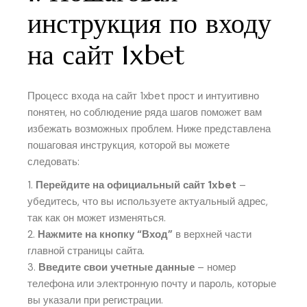
инструкция по входу
на сайт 1xbet
Процесс входа на сайт 1xbet прост и интуитивно
понятен, но соблюдение ряда шагов поможет вам
избежать возможных проблем. Ниже представлена
пошаговая инструкция, которой вы можете
следовать:
Перейдите на официальный сайт 1xbet
–
убедитесь, что вы используете актуальный адрес,
так как он может изменяться.
Нажмите на кнопку “Вход”
в верхней части
главной страницы сайта.
Введите свои учетные данные
– номер
телефона или электронную почту и пароль, которые
вы указали при регистрации.