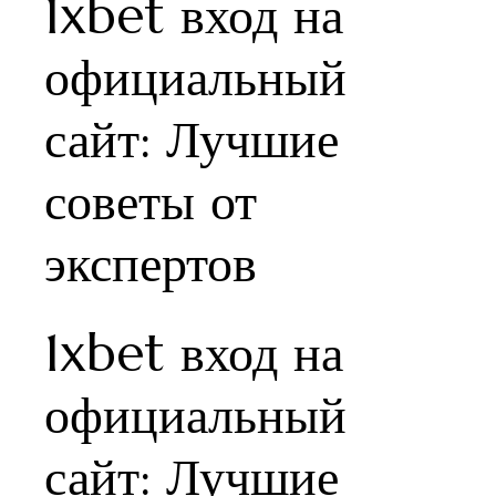
1xbet вход на
официальный
сайт: Лучшие
советы от
экспертов
1xbet вход на
официальный
сайт: Лучшие