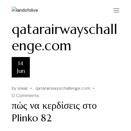
Skip
to
the
content
qatarairwayschall
enge.com
14
Jun
by siwar
qatarairwayschallenge.com
0 Comments
πώς να κερδίσεις στο
Plinko 82