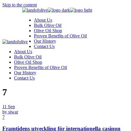
Skip to the content
About Us
Bulk Olive Oil
Olive Oil Shop
Proven Benefits of Olive Oil
Our History
Contact Us
About Us
Bulk Olive Oil
Olive Oil Shop
Proven Benefits of Olive Oil
Our History
Contact Us
7
11
Sep
by siwar
7
Framtidens utveckling för internationella casinon