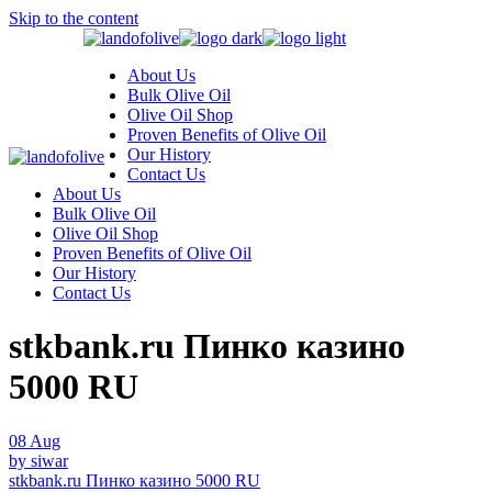
Skip to the content
About Us
Bulk Olive Oil
Olive Oil Shop
Proven Benefits of Olive Oil
Our History
Contact Us
About Us
Bulk Olive Oil
Olive Oil Shop
Proven Benefits of Olive Oil
Our History
Contact Us
stkbank.ru Пинко казино
5000 RU
08
Aug
by siwar
stkbank.ru Пинко казино 5000 RU