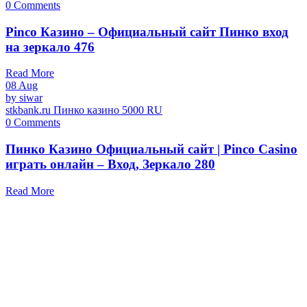
0 Comments
Pinco Казино – Официальный сайт Пинко вход
на зеркало 476
Read More
08
Aug
by siwar
stkbank.ru Пинко казино 5000 RU
0 Comments
Пинко Казино Официальный сайт | Pinco Casino
играть онлайн – Вход, Зеркало 280
Read More