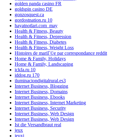
golden panda casino FR
goldspin casino DE
gonzosquest.ca
gordostnation.ru 10
hayatnotlari.com_may
Health & Fitness, Beauty
Health & Fitness, Depression
Health & Fitness, Diabetes
Health & Fitness, Weight Loss
Histoires de mariГ©e par correspondance reddit
Home & Family, Holidays
Home & Family, Landscaping
ickfa.ru 10
iddog.ru 170
iluminaciondigitalrural.es3
Internet Business, Blogging
Internet Business, Domains
Internet Business, Ebooks
Internet Business, Internet Marketing
Internet Business, Security
Internet Business, Web Design
Internet Business, Web Design
Ist die Versandbraut real
jeux
jeuxi