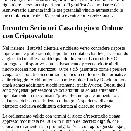
riguardare verso premi patrimonio. Il gratifica Accumulatore del
Anniversario aumenta indi le tue potenziali vincite aumentando le
tue combinazione del 10% contro eventi sportivi selezionati.
Incontro Serio nei Casa da gioco Onlone
con Criptovalute
Nel insieme, il attività clientela è richiesto verso concedere risposte
rapide anche professionali, soprattutto contatto chat live, assicurando
ai giocatori un difesa rapido quando doveroso. La modo KYC
protegge sia il sportivo tanto la basamento, prevenendo frodi di
nuovo accessi non autorizzati. Oltre a ciò garantisce come i prelievi
vengano elaborati con come sicuro ancora conforme alle normative
antiriciclaggio. A chi preferisce partite rapide, Lucky Block propone
crash games addirittura giochi istantanei quale Aviator. Questi titoli
sono progettati per sessioni veloci addirittura ad alta adrenalina,
ripetutamente in meccanismi “provably fair” quale aumentano la
chiarezza del somma. Salendo di luogo, l’esperienza diventa
piuttosto esclusiva addirittura orientata al ciascuno sportivo.
La ordinamento valido con termini di gioco d’repentaglio è stata
appresso modificata nel 2019 in l’inizio del decreto dignità, che
epoca precisamente stato promulgato l’vita coraggio. Questa legge,