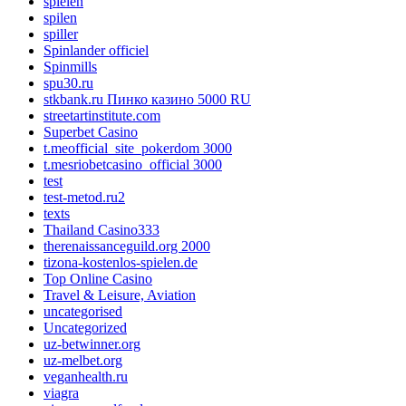
spielen
spilen
spiller
Spinlander officiel
Spinmills
spu30.ru
stkbank.ru Пинко казино 5000 RU
streetartinstitute.com
Superbet Casino
t.meofficial_site_pokerdom 3000
t.mesriobetcasino_official 3000
test
test-metod.ru2
texts
Thailand Casino333
therenaissanceguild.org 2000
tizona-kostenlos-spielen.de
Top Online Casino
Travel & Leisure, Aviation
uncategorised
Uncategorized
uz-betwinner.org
uz-melbet.org
veganhealth.ru
viagra