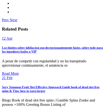
Prev
Next
Related Posts
12
Apr
Los limites sobre jubilacion son decepcionantemente bajos, sobre todo para
los jugadores leales o VIP
A pesar de competir con regularidad y no ha transpirado
aprovisionar continuamente, el asistencia so
Read More
21
Feb
Sexy Sensuous Fruit Slot Effective Approach Guide book of dead slot free
spins & Tips: how to earn larger
Blogs Book of dead slot free spins | Gamble Spina Zonke and
possess +100% Greeting Bonus Listing of