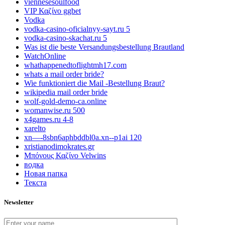
viennesesoulfood
VIP Καζίνο ggbet
Vodka
vodka-casino-oficialnyy-sayt.ru 5
vodka-casino-skachat.ru 5
Was ist die beste Versandungsbestellung Brautland
WatchOnline
whathappenedtoflightmh17.com
whats a mail order bride?
Wie funktioniert die Mail -Bestellung Braut?
wikipedia mail order bride
wolf-gold-demo-ca.online
womanwise.ru 500
x4games.ru 4-8
xarelto
xn—-8sbn6aphbddbl0a.xn--p1ai 120
xristianodimokrates.gr
Μπόνους Καζίνο Velwins
водка
Новая папка
Текста
Newsletter