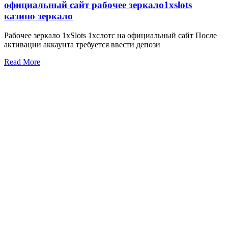
официальный сайт рабочее зеркало1xslots
казино зеркало
Рабочее зеркало 1xSlots 1хслотс на официальный сайт После
активации аккаунта требуется ввести депози
Read More