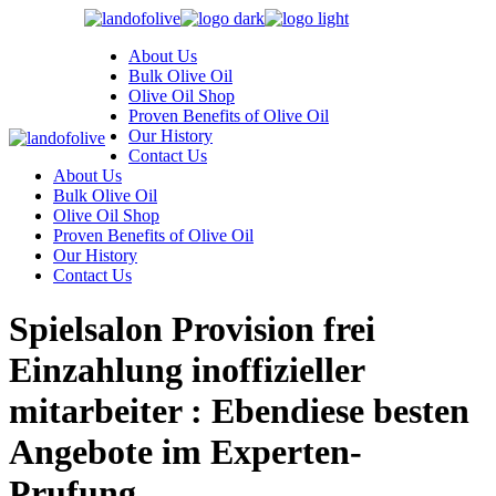
Skip
to
About Us
the
Bulk Olive Oil
content
Olive Oil Shop
Proven Benefits of Olive Oil
Our History
Contact Us
About Us
Bulk Olive Oil
Olive Oil Shop
Proven Benefits of Olive Oil
Our History
Contact Us
Spielsalon Provision frei
Einzahlung inoffizieller
mitarbeiter : Ebendiese besten
Angebote im Experten-
Prufung