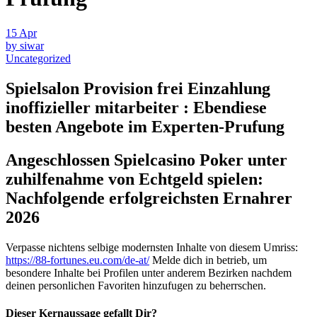
15
Apr
by siwar
Uncategorized
Spielsalon Provision frei Einzahlung
inoffizieller mitarbeiter : Ebendiese
besten Angebote im Experten-Prufung
Angeschlossen Spielcasino Poker unter
zuhilfenahme von Echtgeld spielen:
Nachfolgende erfolgreichsten Ernahrer
2026
Verpasse nichtens selbige modernsten Inhalte von diesem Umriss:
https://88-fortunes.eu.com/de-at/
Melde dich in betrieb, um
besondere Inhalte bei Profilen unter anderem Bezirken nachdem
deinen personlichen Favoriten hinzufugen zu beherrschen.
Dieser Kernaussage gefallt Dir?