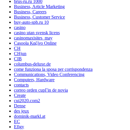
brus-ru.ru 1000
Business, Article Marketing
Business, Careers
Business, Customer Service
buy-auto-spb.ru 10
casino
casino utan svensk licens
casinomaxisites_may
Casoola Καζίνο Online
CH
CHjun
CIB
columbus-deluxe.de
come funziona la sposa per corrispondenza
Communications, Video Conferencing
Computers, Hardware
contacts
correo orden cupГіn de novia
Create
cui2020.com2
Dense
des jeux
dominik-markl.at
EC
Efigy