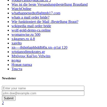
vodka-casino-skachat.ru 5
Was ist die beste Versandungsbestellung Brautland
WatchOnline
whathappenedtoflightmh17.com
whats a mail order bride?
Wie funktioniert die Mail -Bestellung Braut?
wikipedia mail order bride
wolf-gold-demo-ca.online
womanwise.ru 500
x4games.ru 4-8
xarelto
xn—-8sbn6aphbddbl0a.xn--p1ai 120
xristianodimokrates.gr
Μπόνους Καζίνο Velwins
водка
Новая папка
Текста
Newsletter
Submit