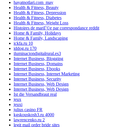
hayatnotlari.com_may
Health & Fitness, Beauty
Health & Fitness, Depression
Health & Fitness, Diabetes
Health & Fitness, Weight Loss
Histoires de mariГ©e par correspondance reddit
Home & Family, Holidays
Home & Family, Landscaping
ickfa.ru 10
iddog.ru 170
iluminaciondigitalrural.es3
Internet Business, Blogging
Internet Business, Domains
Internet Business, Ebooks
Internet Business, Internet Marketing
Internet Business, Security
Internet Business, Web Design
Internet Business, Web Design
Ist die Versandbraut real
jeux
jeuxi
julius casino FR
kgskouskosh3.ru 4000
lawrencenko.ru 2
legit mail order bride sites