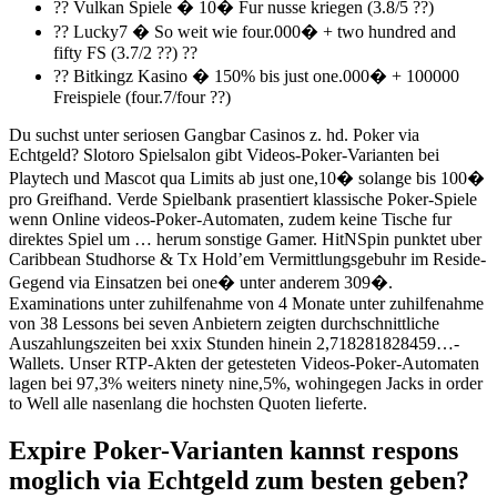
?? Vulkan Spiele � 10� Fur nusse kriegen (3.8/5 ??)
?? Lucky7 � So weit wie four.000� + two hundred and
fifty FS (3.7/2 ??) ??
?? Bitkingz Kasino � 150% bis just one.000� + 100000
Freispiele (four.7/four ??)
Du suchst unter seriosen Gangbar Casinos z. hd. Poker via
Echtgeld? Slotoro Spielsalon gibt Videos-Poker-Varianten bei
Playtech und Mascot qua Limits ab just one,10� solange bis 100�
pro Greifhand. Verde Spielbank prasentiert klassische Poker-Spiele
wenn Online videos-Poker-Automaten, zudem keine Tische fur
direktes Spiel um … herum sonstige Gamer. HitNSpin punktet uber
Caribbean Studhorse & Tx Hold’em Vermittlungsgebuhr im Reside-
Gegend via Einsatzen bei one� unter anderem 309�.
Examinations unter zuhilfenahme von 4 Monate unter zuhilfenahme
von 38 Lessons bei seven Anbietern zeigten durchschnittliche
Auszahlungszeiten bei xxix Stunden hinein 2,718281828459…-
Wallets. Unser RTP-Akten der getesteten Videos-Poker-Automaten
lagen bei 97,3% weiters ninety nine,5%, wohingegen Jacks in order
to Well alle nasenlang die hochsten Quoten lieferte.
Expire Poker-Varianten kannst respons
moglich via Echtgeld zum besten geben?