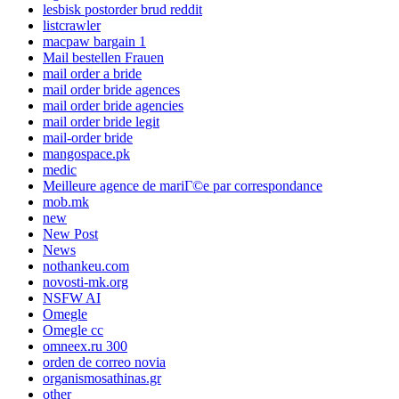
lesbisk postorder brud reddit
listcrawler
macpaw bargain 1
Mail bestellen Frauen
mail order a bride
mail order bride agences
mail order bride agencies
mail order bride legit
mail-order bride
mangospace.pk
medic
Meilleure agence de mariГ©e par correspondance
mob.mk
new
New Post
News
nothankeu.com
novosti-mk.org
NSFW AI
Omegle
Omegle cc
omneex.ru 300
orden de correo novia
organismosathinas.gr
other