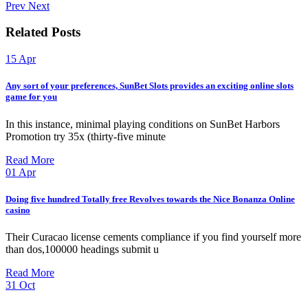
Prev
Next
Related Posts
15
Apr
Any sort of your preferences, SunBet Slots provides an exciting online slots
game for you
In this instance, minimal playing conditions on SunBet Harbors
Promotion try 35x (thirty-five minute
Read More
01
Apr
Doing five hundred Totally free Revolves towards the Nice Bonanza Online
casino
Their Curacao license cements compliance if you find yourself more
than dos,100000 headings submit u
Read More
31
Oct