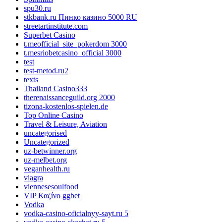
spu30.ru
stkbank.ru Пинко казино 5000 RU
streetartinstitute.com
Superbet Casino
t.meofficial_site_pokerdom 3000
t.mesriobetcasino_official 3000
test
test-metod.ru2
texts
Thailand Casino333
therenaissanceguild.org 2000
tizona-kostenlos-spielen.de
Top Online Casino
Travel & Leisure, Aviation
uncategorised
Uncategorized
uz-betwinner.org
uz-melbet.org
veganhealth.ru
viagra
viennesesoulfood
VIP Καζίνο ggbet
Vodka
vodka-casino-oficialnyy-sayt.ru 5