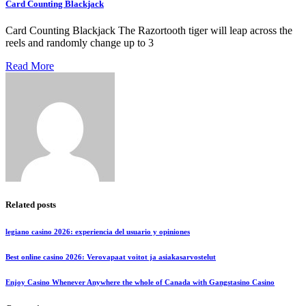
Card Counting Blackjack
Card Counting Blackjack The Razortooth tiger will leap across the
reels and randomly change up to 3
Read More
Related posts
legiano casino 2026: experiencia del usuario y opiniones
Best online casino 2026: Verovapaat voitot ja asiakasarvostelut
Enjoy Casino Whenever Anywhere the whole of Canada with Gangstasino Casino