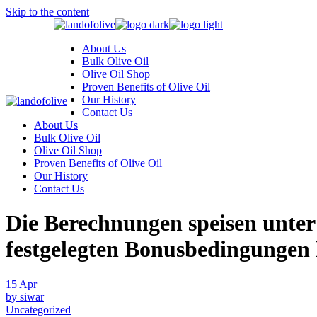
Skip to the content
About Us
Bulk Olive Oil
Olive Oil Shop
Proven Benefits of Olive Oil
Our History
Contact Us
About Us
Bulk Olive Oil
Olive Oil Shop
Proven Benefits of Olive Oil
Our History
Contact Us
Die Berechnungen speisen unter
festgelegten Bonusbedingungen l
15
Apr
by siwar
Uncategorized