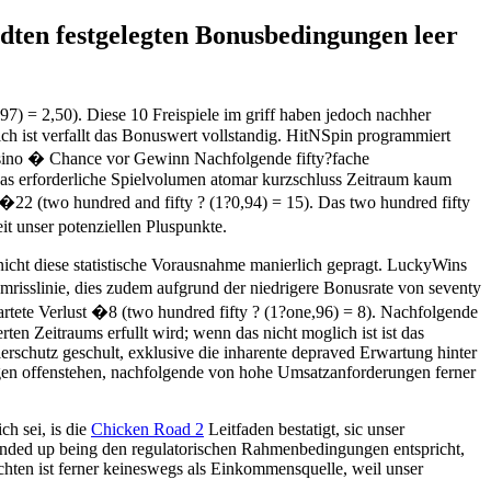
dten festgelegten Bonusbedingungen leer
) = 2,50). Diese 10 Freispiele im griff haben jedoch nachher
ich ist verfallt das Bonuswert vollstandig. HitNSpin programmiert
asino � Chance vor Gewinn Nachfolgende fifty?fache
das erforderliche Spielvolumen atomar kurzschluss Zeitraum kaum
 �22 (two hundred and fifty ? (1?0,94) = 15). Das two hundred fifty
t unser potenziellen Pluspunkte.
cht diese statistische Vorausnahme manierlich gepragt. LuckyWins
risslinie, dies zudem aufgrund der niedrigere Bonusrate von seventy
rtete Verlust �8 (two hundred fifty ? (1?one,96) = 8). Nachfolgende
en Zeitraums erfullt wird; wenn das nicht moglich ist ist das
rschutz geschult, exklusive die inharente depraved Erwartung hinter
ungen offenstehen, nachfolgende von hohe Umsatzanforderungen ferner
h sei, is die
Chicken Road 2
Leitfaden bestatigt, sic unser
ended up being den regulatorischen Rahmenbedingungen entspricht,
achten ist ferner keineswegs als Einkommensquelle, weil unser