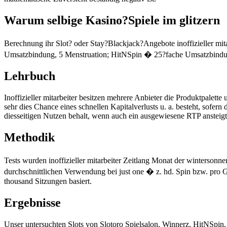
Warum selbige Kasino?Spiele im glitzern
Berechnung ihr Slot? oder Stay?Blackjack?Angebote inoffizieller mi
Umsatzbindung, 5 Menstruation; HitNSpin � 25?fache Umsatzbindu
Lehrbuch
Inoffizieller mitarbeiter besitzen mehrere Anbieter die Produktpalet
sehr dies Chance eines schnellen Kapitalverlusts u. a. besteht, sofern
diesseitigen Nutzen behalt, wenn auch ein ausgewiesene RTP ansteigt
Methodik
Tests wurden inoffizieller mitarbeiter Zeitlang Monat der winterso
durchschnittlichen Verwendung bei just one � z. hd. Spin bzw. pro 
thousand Sitzungen basiert.
Ergebnisse
Unser untersuchten Slots von Slotoro Spielsalon, Winnerz, HitNSpi