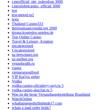
t.meofficial_site_pokerdom 3000
t.mesriobetcasino_official 3000
test
test-metod.ru2
texts
Thailand Casino333
therenaissanceguild.org 2000
tizona-kostenlos-spielen.de
Top Online Casino
Travel & Leisure, Aviation
uncategorised
Uncategorized
uz-betwinner.org
uz-melbet.org
veganhealth.ru
viagra
viennesesoulfood
VIP Καζίνο ggbet
Vodka
vodka-casino-oficialnyy-sayt.ru 5
vodka-casino-skachat.ru 5
Was ist die beste Versandungsbestellung Brautland
WatchOnline
whathappenedtoflightmh17.com
whats a mail order bride?