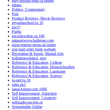
play-buffalo-blitz-ca.online
plinko
Politics, Commentary
Post
Product Reviews, Movie Reviews
pryazhaschool.ru 10
pu(2)
Public
pucenkoclinic.ru 100
qatarairwayschallenge.com
razor-returns-demo-nl.online
real mail order bride website
Recreation & Sports, Martial Arts
redmirepoolsitesi_may
Reference & Education, College
Reference & Education, Homeschooling
Reference & Education, Language
Reference & Education, Science
ru-npf.ru 10
salto.pk2
sanal-kumar.com 1000
Self Improvement, Attraction
Self Improvement, Creativity
selfmadeconcrete.ru
Semaglutide Online