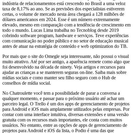
indústria de relacionamentos está crescendo no Brasil a uma veloz
taxa de 8,17% ao ano. Se as previsões dos especialistas estiverem
certas, o volume de mercado nesta área chegará a 128 milhões de
dólares americanos em 2024. Esse é um número extremamente
elevado, mesmo em comparação com a tendência de crescimento em
todo o mundo. Lucas Lima trabalha no Tecnoblog desde 2019
cobrindo software program, hardware e serviços. Teve experiências
com comunicação no poder público e no setor de educação musical
antes de atuar na estratégia de conteúdo e web optimization do TB.
Por mais que o site do Omegle seja interessante, não possui o visual
muito atrativo. Até por ser antigo, a aparência remete como algo que
foi desenvolvido na década de ninety. Veja artigos e recursos para
ajudar as crianças a se manterem seguras on-line. Saiba mais sobre
mídias sociais e como manter seu filho seguro com o Hub de
conselhos de mídia social.
No Chatroulette você tem a possibilidade de parar a conversa a
qualquer momento, e passar para o próximo usuário até achar um
parceiro legal. O Trello é um dos apps de gerenciamento de projetos
para Android e iOS mais amplamente utilizados pelas empresas. Por
contar com uma interface intuitiva, diversas extensões e uma versão
gratuita com os recursos mais importantes, ele conta com muitos
usuários. No entanto, entre as opções de apps de gerenciamento de
projetos para Android e iOS da lista, o Podio é uma das que