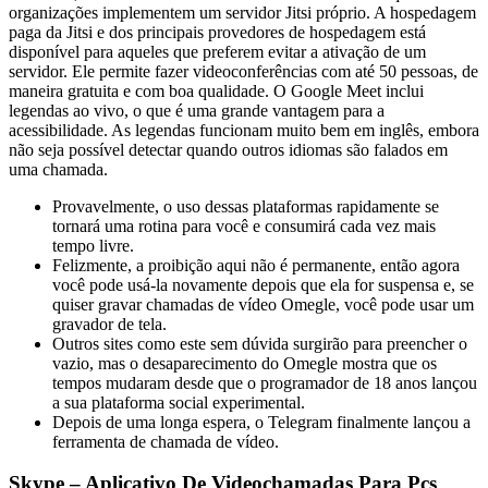
organizações implementem um servidor Jitsi próprio. A hospedagem
paga da Jitsi e dos principais provedores de hospedagem está
disponível para aqueles que preferem evitar a ativação de um
servidor. Ele permite fazer videoconferências com até 50 pessoas, de
maneira gratuita e com boa qualidade. O Google Meet inclui
legendas ao vivo, o que é uma grande vantagem para a
acessibilidade. As legendas funcionam muito bem em inglês, embora
não seja possível detectar quando outros idiomas são falados em
uma chamada.
Provavelmente, o uso dessas plataformas rapidamente se
tornará uma rotina para você e consumirá cada vez mais
tempo livre.
Felizmente, a proibição aqui não é permanente, então agora
você pode usá-la novamente depois que ela for suspensa e, se
quiser gravar chamadas de vídeo Omegle, você pode usar um
gravador de tela.
Outros sites como este sem dúvida surgirão para preencher o
vazio, mas o desaparecimento do Omegle mostra que os
tempos mudaram desde que o programador de 18 anos lançou
a sua plataforma social experimental.
Depois de uma longa espera, o Telegram finalmente lançou a
ferramenta de chamada de vídeo.
Skype – Aplicativo De Videochamadas Para Pcs