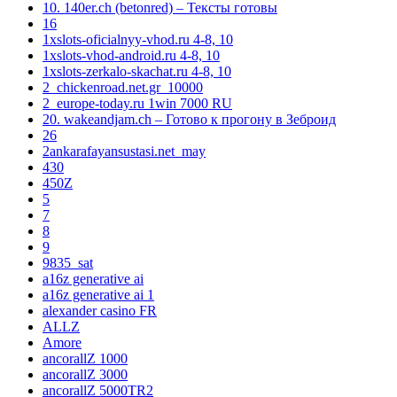
10. 140er.ch (betonred) – Тексты готовы
16
1xslots-oficialnyy-vhod.ru 4-8, 10
1xslots-vhod-android.ru 4-8, 10
1xslots-zerkalo-skachat.ru 4-8, 10
2_chickenroad.net.gr_10000
2_europe-today.ru 1win 7000 RU
20. wakeandjam.ch – Готово к прогону в Зеброид
26
2ankarafayansustasi.net_may
430
450Z
5
7
8
9
9835_sat
a16z generative ai
a16z generative ai 1
alexander casino FR
ALLZ
Amore
ancorallZ 1000
ancorallZ 3000
ancorallZ 5000TR2