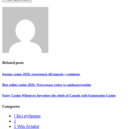
Related posts
legiano casino 2026: experiencia del usuario y opiniones
Best online casino 2026: Verovapaat voitot ja asiakasarvostelut
Enjoy Casino Whenever Anywhere the whole of Canada with Gangstasino Casino
Categories
! Без рубрики
1
1 Win Aviator