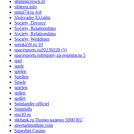
shiningcrown.nl
sibterra.info
sintai74.ru 4-8
Slotsvader Ελλάδα
Society, Divorce
Society, Relationships
Society, Relationships
Society, Weddings
soroka59.ru 10
spacesports.ru20230228 (5)
spacesports.rufrispiny-za-registraciu 5
spel
spele
spelen
Spellen
Spiele
spielen
spilen
spiller
Spinlander officiel
Spinmills
spu30.ru
stkbank.ru Пинко казино 5000 RU
streetartinstitute.com
Superbet Casino