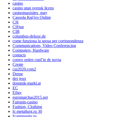
casino
casino utan svensk licens
casinomaxisites_may
Casoola Καζίνο Online
CH
CHjun
CIB
columbus-deluxe.de
come funziona la sposa per corrispondenza
Communications, Video Conferencing
Computers, Hardware
contacts
correo orden cupГіn de novia
Create
cui2020.com2
Dense
des jeux
dominik-markl.at
EC
Efigy
euromarchas2015.net
Fairspin-casino
Fashion, Clothing
fc-metallurg.ru 30
fcommunity.ru