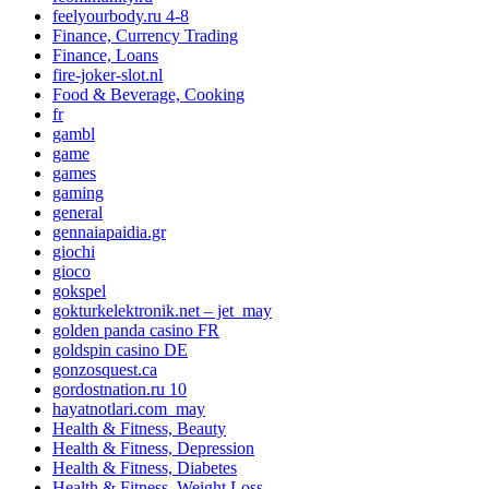
feelyourbody.ru 4-8
Finance, Currency Trading
Finance, Loans
fire-joker-slot.nl
Food & Beverage, Cooking
fr
gambl
game
games
gaming
general
gennaiapaidia.gr
giochi
gioco
gokspel
gokturkelektronik.net – jet_may
golden panda casino FR
goldspin casino DE
gonzosquest.ca
gordostnation.ru 10
hayatnotlari.com_may
Health & Fitness, Beauty
Health & Fitness, Depression
Health & Fitness, Diabetes
Health & Fitness, Weight Loss