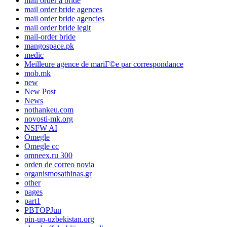
mail order a bride
mail order bride agences
mail order bride agencies
mail order bride legit
mail-order bride
mangospace.pk
medic
Meilleure agence de mariГ©e par correspondance
mob.mk
new
New Post
News
nothankeu.com
novosti-mk.org
NSFW AI
Omegle
Omegle cc
omneex.ru 300
orden de correo novia
organismosathinas.gr
other
pages
part1
PBTOPJun
pin-up-uzbekistan.org