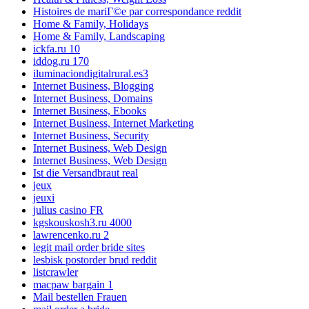
Histoires de mariГ©e par correspondance reddit
Home & Family, Holidays
Home & Family, Landscaping
ickfa.ru 10
iddog.ru 170
iluminaciondigitalrural.es3
Internet Business, Blogging
Internet Business, Domains
Internet Business, Ebooks
Internet Business, Internet Marketing
Internet Business, Security
Internet Business, Web Design
Internet Business, Web Design
Ist die Versandbraut real
jeux
jeuxi
julius casino FR
kgskouskosh3.ru 4000
lawrencenko.ru 2
legit mail order bride sites
lesbisk postorder brud reddit
listcrawler
macpaw bargain 1
Mail bestellen Frauen