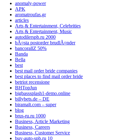
anomaly-power
APK
aromatroufas.gr
articles
Arts & Entertainment, Celebrities
Arts & Entertainment, Music
autodilerspb.ru 2000
bÃ¤sta postorder brudlÃ¤nder
bancorallZ 50%
Banda
Bella
best
best mail order bride companies
best places to find mail order bride
betriot recensione
BHTopJun
bigbasssplash1-demo.online
billybets.de – DE
biramalt.com – super
blog
brus-ru.ru 1000
Business, Article Marketing
Business, Careers
Business, Customer Service
buy-auto-spb.ru 10