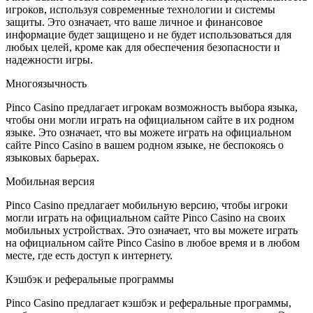
игроков, используя современные технологии и системы
защиты. Это означает, что ваше личное и финансовое
информацие будет защищено и не будет использоваться для
любых целей, кроме как для обеспечения безопасности и
надежности игры.
Многоязычность
Pinco Casino предлагает игрокам возможность выбора языка,
чтобы они могли играть на официальном сайте в их родном
языке. Это означает, что вы можете играть на официальном
сайте Pinco Casino в вашем родном языке, не беспокоясь о
языковых барьерах.
Мобильная версия
Pinco Casino предлагает мобильную версию, чтобы игроки
могли играть на официальном сайте Pinco Casino на своих
мобильных устройствах. Это означает, что вы можете играть
на официальном сайте Pinco Casino в любое время и в любом
месте, где есть доступ к интернету.
Кэшбэк и реферальные программы
Pinco Casino предлагает кэшбэк и реферальные программы,