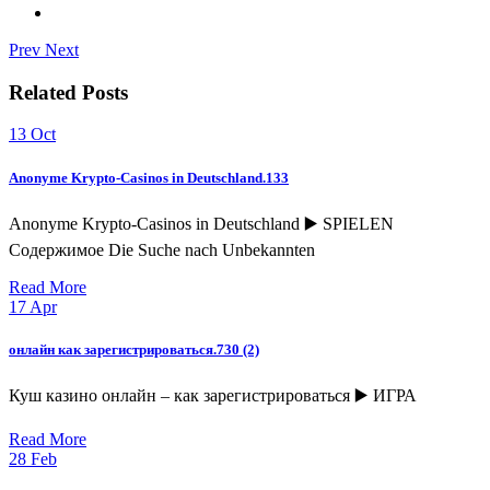
Prev
Next
Related Posts
13
Oct
Anonyme Krypto-Casinos in Deutschland.133
Anonyme Krypto-Casinos in Deutschland ▶️ SPIELEN
Содержимое Die Suche nach Unbekannten
Read More
17
Apr
онлайн как зарегистрироваться.730 (2)
Куш казино онлайн – как зарегистрироваться ▶️ ИГРА
Read More
28
Feb