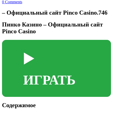
0 Comments
– Официальный сайт Pinco Casino.746
Пинко Казино – Официальный сайт
Pinco Casino
▶️
ИГРАТЬ
Содержимое