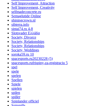
Self Improvement, Attraction
Self Improvement, Creativity
selfmadeconcrete.ru
Semaglutide Online
shiningcrown.nl
sibterra.info
sintai74.ru 4-8
Slotsvader Ελλάδα
Society, Divorce
Society, Relationships
Society, Relationships
Society, Weddings
soroka59.ru 10
spacesports.ru20230228 (5)
spacesports.rufrispiny-za-registraciu 5
spel
spele
spelen
Spellen
Spiele
spielen
spilen
spiller
Spinlander officiel
Spinmills