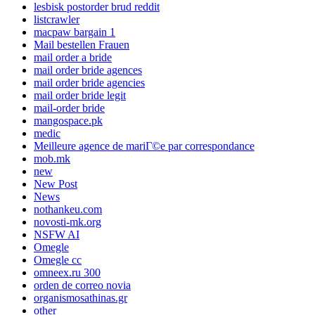
lesbisk postorder brud reddit
listcrawler
macpaw bargain 1
Mail bestellen Frauen
mail order a bride
mail order bride agences
mail order bride agencies
mail order bride legit
mail-order bride
mangospace.pk
medic
Meilleure agence de mariГ©e par correspondance
mob.mk
new
New Post
News
nothankeu.com
novosti-mk.org
NSFW AI
Omegle
Omegle cc
omneex.ru 300
orden de correo novia
organismosathinas.gr
other