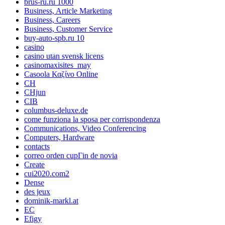
brus-ru.ru 1000
Business, Article Marketing
Business, Careers
Business, Customer Service
buy-auto-spb.ru 10
casino
casino utan svensk licens
casinomaxisites_may
Casoola Καζίνο Online
CH
CHjun
CIB
columbus-deluxe.de
come funziona la sposa per corrispondenza
Communications, Video Conferencing
Computers, Hardware
contacts
correo orden cupГіn de novia
Create
cui2020.com2
Dense
des jeux
dominik-markl.at
EC
Efigy