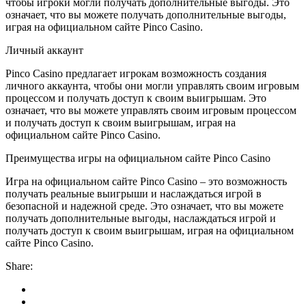
чтобы игроки могли получать дополнительные выгоды. Это
означает, что вы можете получать дополнительные выгоды,
играя на официальном сайте Pinco Casino.
Личный аккаунт
Pinco Casino предлагает игрокам возможность создания
личного аккаунта, чтобы они могли управлять своим игровым
процессом и получать доступ к своим выигрышам. Это
означает, что вы можете управлять своим игровым процессом
и получать доступ к своим выигрышам, играя на
официальном сайте Pinco Casino.
Преимущества игры на официальном сайте Pinco Casino
Игра на официальном сайте Pinco Casino – это возможность
получать реальные выигрыши и наслаждаться игрой в
безопасной и надежной среде. Это означает, что вы можете
получать дополнительные выгоды, наслаждаться игрой и
получать доступ к своим выигрышам, играя на официальном
сайте Pinco Casino.
Share: