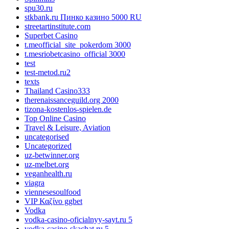
spu30.ru
stkbank.ru Пинко казино 5000 RU
streetartinstitute.com
Superbet Casino
t.meofficial_site_pokerdom 3000
t.mesriobetcasino_official 3000
test
test-metod.ru2
texts
Thailand Casino333
therenaissanceguild.org 2000
tizona-kostenlos-spielen.de
Top Online Casino
Travel & Leisure, Aviation
uncategorised
Uncategorized
uz-betwinner.org
uz-melbet.org
veganhealth.ru
viagra
viennesesoulfood
VIP Καζίνο ggbet
Vodka
vodka-casino-oficialnyy-sayt.ru 5
vodka-casino-skachat.ru 5