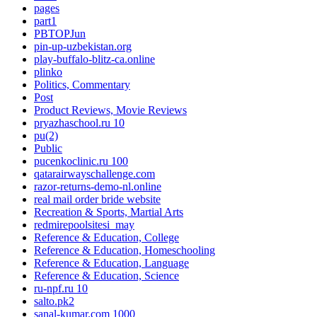
pages
part1
PBTOPJun
pin-up-uzbekistan.org
play-buffalo-blitz-ca.online
plinko
Politics, Commentary
Post
Product Reviews, Movie Reviews
pryazhaschool.ru 10
pu(2)
Public
pucenkoclinic.ru 100
qatarairwayschallenge.com
razor-returns-demo-nl.online
real mail order bride website
Recreation & Sports, Martial Arts
redmirepoolsitesi_may
Reference & Education, College
Reference & Education, Homeschooling
Reference & Education, Language
Reference & Education, Science
ru-npf.ru 10
salto.pk2
sanal-kumar.com 1000