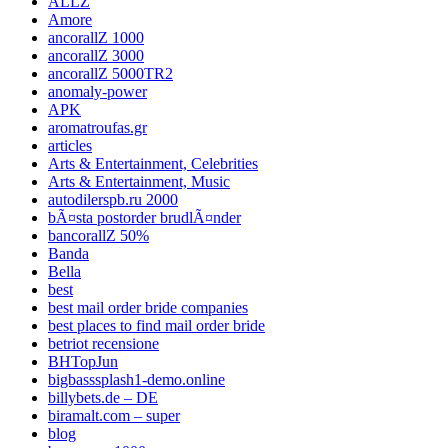
ALLZ
Amore
ancorallZ 1000
ancorallZ 3000
ancorallZ 5000TR2
anomaly-power
APK
aromatroufas.gr
articles
Arts & Entertainment, Celebrities
Arts & Entertainment, Music
autodilerspb.ru 2000
bÃ¤sta postorder brudlÃ¤nder
bancorallZ 50%
Banda
Bella
best
best mail order bride companies
best places to find mail order bride
betriot recensione
BHTopJun
bigbasssplash1-demo.online
billybets.de – DE
biramalt.com – super
blog