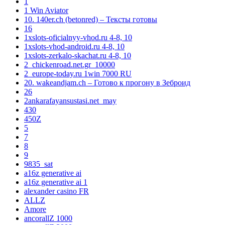
1
1 Win Aviator
10. 140er.ch (betonred) – Тексты готовы
16
1xslots-oficialnyy-vhod.ru 4-8, 10
1xslots-vhod-android.ru 4-8, 10
1xslots-zerkalo-skachat.ru 4-8, 10
2_chickenroad.net.gr_10000
2_europe-today.ru 1win 7000 RU
20. wakeandjam.ch – Готово к прогону в Зеброид
26
2ankarafayansustasi.net_may
430
450Z
5
7
8
9
9835_sat
a16z generative ai
a16z generative ai 1
alexander casino FR
ALLZ
Amore
ancorallZ 1000