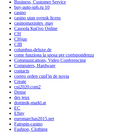
Business, Customer Service
buy-auto-spb.ru 10
casino
casino utan svensk licens
casinomaxisites_may
Casoola Καζίνο Online
CH
CHjun
CIB
columbus-deluxe.de
come funziona la sposa per corrispondenza
Communications, Video Conferencing
Computers, Hardware
contacts
correo orden cupГіn de novia
Create
cui2020.com2
Dense
des jeux
dominik-markl.at
EC
Efigy
euromarchas2015.net
Fairspin-casino
Fashion, Clothing