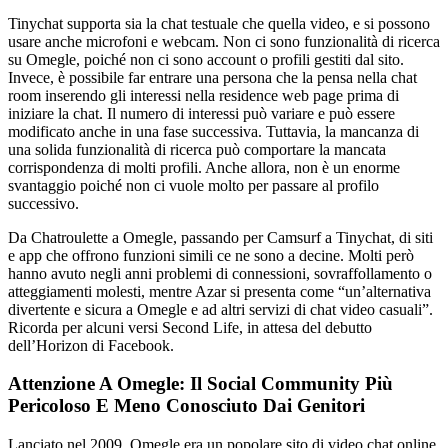
Tinychat supporta sia la chat testuale che quella video, e si possono
usare anche microfoni e webcam. Non ci sono funzionalità di ricerca
su Omegle, poiché non ci sono account o profili gestiti dal sito.
Invece, è possibile far entrare una persona che la pensa nella chat
room inserendo gli interessi nella residence web page prima di
iniziare la chat. Il numero di interessi può variare e può essere
modificato anche in una fase successiva. Tuttavia, la mancanza di
una solida funzionalità di ricerca può comportare la mancata
corrispondenza di molti profili. Anche allora, non è un enorme
svantaggio poiché non ci vuole molto per passare al profilo
successivo.
Da Chatroulette a Omegle, passando per Camsurf a Tinychat, di siti
e app che offrono funzioni simili ce ne sono a decine. Molti però
hanno avuto negli anni problemi di connessioni, sovraffollamento o
atteggiamenti molesti, mentre Azar si presenta come “un’alternativa
divertente e sicura a Omegle e ad altri servizi di chat video casuali”.
Ricorda per alcuni versi Second Life, in attesa del debutto
dell’Horizon di Facebook.
Attenzione A Omegle: Il Social Community Più
Pericoloso E Meno Conosciuto Dai Genitori
Lanciato nel 2009, Omegle era un popolare sito di video chat online,