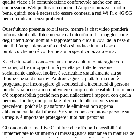
qualità video e la comunicazione confortevole anche con una
connessione Web piuttosto mediocre. L’app è ottimizzata molto
bene, quindi non è necessario essere connessi a reti Wi-Fi o 4G/5G
per comunicare senza problemi.
Quest’ultimo presenta solo il testo, mentre la chat video prenderà
informazioni dalla fotocamera e dal microfono. La maggior parte
degli utenti sono uomini e rappresentano circa il 70% della base di
utenti. L’ampia demografia del sito si traduce in una base di
pubblico che non è conforme a una specifica razza o etnia.
Sia che tu voglia conoscere una nuova cultura o interagire con
estranei, offre un’opportunità perfetta per tutte le persone
socialmente ansiose. Inoltre, è scaricabile gratuitamente sia su
iPhone che su dispositivi Android. Questa piattaforma non è
progettata per incoraggiare gli sconosciuti a incontrarsi di persona,
poiché sarà necessario condividere i propri dati sensibili. Inoltre non
c’è responsabilità perché non puoi riallacciare i rapporti con quella
persona. Inoltre, non puoi fare riferimento alle conversazioni
precedenti, poiché la piattaforma le eliminerà non appena
abbandonerai la piattaforma. Se vuoi conoscere nuove persone su
Omegle, è importante proteggere i tuoi dati personali.
Ci sono moltissime Live Chat free che offrono la possibilità di
implementare lo strumento di messaggistica istantanea in maniera del