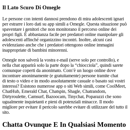
Il Lato Scuro Di Omegle
Le persone con intenti dannosi prendono di mira adolescenti ignari
per estrarre i loro dati su app simili a Omegle. Questa situazione può
spaventare i genitori che non monitorano il percorso online dei
propri figli. È abbastanza facile per predatori online manipolare gli
adolescenti affinché organizzino incontri. Inoltre, alcuni casi
evidenziano anche che i predatori ottengono online immagini
inappropriate di bambini minorenni.
Omegle non salverà la vostra e-mail (serve solo per controllo), e
nella chat apparirà solo la parte dopo la “chiocciola”, quindi sarete
comunque coperti da anonimato. Com’è un luogo online dove
incontrare anonimamente (e gratuitamente) persone tramite chat
di testo o video e in modo assolutamente casuale o basato sui vostri
interessi? Esistono numerose app o siti Web simili, come CoolMeet,
ChatHub, Emerald Chat, Chatspin, Shagle, Chatrandom,
Dirtyroulette, Camsurf, Bazoocam, Tinychat, Poparazzi che sono
ugualmente inquietanti e pieni di potenziali minacce. Il modo
migliore per evitare il pericolo sarebbe evitare di utilizzare del tutto il
sito.
Chatta Ovunque E In Qualsiasi Momento