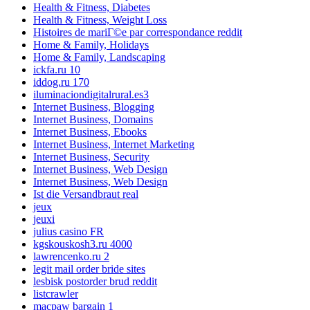
Health & Fitness, Diabetes
Health & Fitness, Weight Loss
Histoires de mariГ©e par correspondance reddit
Home & Family, Holidays
Home & Family, Landscaping
ickfa.ru 10
iddog.ru 170
iluminaciondigitalrural.es3
Internet Business, Blogging
Internet Business, Domains
Internet Business, Ebooks
Internet Business, Internet Marketing
Internet Business, Security
Internet Business, Web Design
Internet Business, Web Design
Ist die Versandbraut real
jeux
jeuxi
julius casino FR
kgskouskosh3.ru 4000
lawrencenko.ru 2
legit mail order bride sites
lesbisk postorder brud reddit
listcrawler
macpaw bargain 1