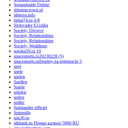
Semaglutide Online
shiningcrown.nl
sibterra.info
sintai74.ru 4-8
Slotsvader Ελλάδα
Society, Divorce
Society, Relationships
Society, Relationships
Society, Weddings
soroka59.ru 10
spacesports.ru20230228 (5)
spacesports.rufrispiny-za-registraciu 5
spel
spele
spelen
Spellen
Spiele
spielen
spilen
spiller
Spinlander officiel
Spinmills
spu30.ru
stkbank.ru Пинко казино 5000 RU