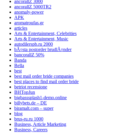
ancorallZ 3000
ancorallZ 5000TR2
anomaly-power
APK
aromatroufas.gr
articles
Arts & Entertainment, Celebrities
Arts & Entertainment, Music
autodilerspb.ru 2000
bÃ¤sta postorder brudlÃ¤nder
bancorallZ 50%
Banda
Bella
best
best mail order bride companies
best places to find mail order bride
betriot recensione
BHTopJun
bigbasssplash1-demo.online
billybets.de – DE
biramalt.com – super
blog
brus-ru.ru 1000
Business, Article Marketing
Business, Careers