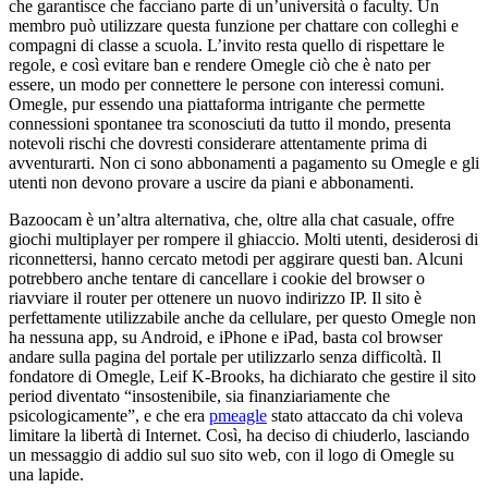
che garantisce che facciano parte di un’università o faculty. Un
membro può utilizzare questa funzione per chattare con colleghi e
compagni di classe a scuola. L’invito resta quello di rispettare le
regole, e così evitare ban e rendere Omegle ciò che è nato per
essere, un modo per connettere le persone con interessi comuni.
Omegle, pur essendo una piattaforma intrigante che permette
connessioni spontanee tra sconosciuti da tutto il mondo, presenta
notevoli rischi che dovresti considerare attentamente prima di
avventurarti. Non ci sono abbonamenti a pagamento su Omegle e gli
utenti non devono provare a uscire da piani e abbonamenti.
Bazoocam è un’altra alternativa, che, oltre alla chat casuale, offre
giochi multiplayer per rompere il ghiaccio. Molti utenti, desiderosi di
riconnettersi, hanno cercato metodi per aggirare questi ban. Alcuni
potrebbero anche tentare di cancellare i cookie del browser o
riavviare il router per ottenere un nuovo indirizzo IP. Il sito è
perfettamente utilizzabile anche da cellulare, per questo Omegle non
ha nessuna app, su Android, e iPhone e iPad, basta col browser
andare sulla pagina del portale per utilizzarlo senza difficoltà. Il
fondatore di Omegle, Leif K-Brooks, ha dichiarato che gestire il sito
period diventato “insostenibile, sia finanziariamente che
psicologicamente”, e che era
pmeagle
stato attaccato da chi voleva
limitare la libertà di Internet. Così, ha deciso di chiuderlo, lasciando
un messaggio di addio sul suo sito web, con il logo di Omegle su
una lapide.