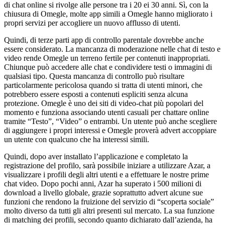
di chat online si rivolge alle persone tra i 20 ei 30 anni. Sì, con la
chiusura di Omegle, molte app simili a Omegle hanno migliorato i
propri servizi per accogliere un nuovo afflusso di utenti.
Quindi, di terze parti app di controllo parentale dovrebbe anche
essere considerato. La mancanza di moderazione nelle chat di testo e
video rende Omegle un terreno fertile per contenuti inappropriati.
Chiunque può accedere alle chat e condividere testi o immagini di
qualsiasi tipo. Questa mancanza di controllo può risultare
particolarmente pericolosa quando si tratta di utenti minori, che
potrebbero essere esposti a contenuti espliciti senza alcuna
protezione. Omegle è uno dei siti di video-chat più popolari del
momento e funziona associando utenti casuali per chattare online
tramite “Testo”, “Video” o entrambi. Un utente può anche scegliere
di aggiungere i propri interessi e Omegle proverà advert accoppiare
un utente con qualcuno che ha interessi simili.
Quindi, dopo aver installato l’applicazione e completato la
registrazione del profilo, sarà possibile iniziare a utilizzare Azar, a
visualizzare i profili degli altri utenti e a effettuare le nostre prime
chat video. Dopo pochi anni, Azar ha superato i 500 milioni di
download a livello globale, grazie soprattutto advert alcune sue
funzioni che rendono la fruizione del servizio di “scoperta sociale”
molto diverso da tutti gli altri presenti sul mercato. La sua funzione
di matching dei profili, secondo quanto dichiarato dall’azienda, ha