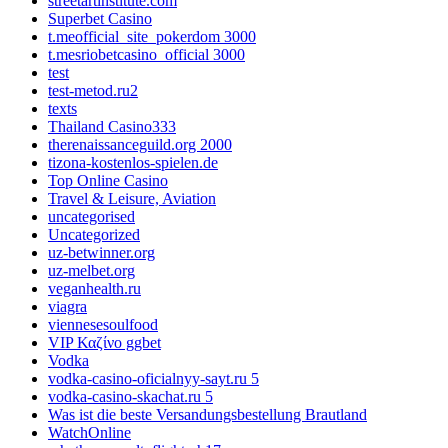
streetartinstitute.com
Superbet Casino
t.meofficial_site_pokerdom 3000
t.mesriobetcasino_official 3000
test
test-metod.ru2
texts
Thailand Casino333
therenaissanceguild.org 2000
tizona-kostenlos-spielen.de
Top Online Casino
Travel & Leisure, Aviation
uncategorised
Uncategorized
uz-betwinner.org
uz-melbet.org
veganhealth.ru
viagra
viennesesoulfood
VIP Καζίνο ggbet
Vodka
vodka-casino-oficialnyy-sayt.ru 5
vodka-casino-skachat.ru 5
Was ist die beste Versandungsbestellung Brautland
WatchOnline