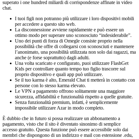
superato i one hundred miliardi di corrispondenze affinate in video
chat.
I tuoi figli non potranno più utilizzare i loro dispositivi mobili
per accedere a questo sito web.
La disconnessione avviene rapidamente e può essere un
ottimo modo per superare uno sconosciuto “indesiderabile”.
Uno dei punti di forza di Omegle consiste proprio nella
possibilità che offre di collegarsi con sconosciuti e mantenere
l’anonimato, una possibilità utilizzata non solo dai ragazzi, ma
anche (e forse soprattutto) dagli adulti.
Una volta scaricato e configurato, puoi utilizzare FlashGet
Kids per controllare quanto tempo tuo figlio trascorre sul
proprio dispositivo e quali app può utilizzare.
Se il tuo karma è alto, Emerald Chat ti metterà in contatto con
persone con lo stesso karma elevato.
Le VPN a pagamento offrono solitamente una maggiore
sicurezza, affidabilità e funzionalità rispetto a quelle gratuite.
Senza funzionalità premium, infatti, è semplicemente
impossibile utilizzare Azar in modo completo.
È dubbio che in futuro si possa realizzare un abbonamento a
pagamento, visto che il sito è diventato sinonimo di semplice
accesso gratuito. Questa funzione può essere accessibile solo dai
membri che dispongono di un indirizzo e mail con estensione .edu,