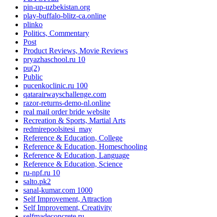
pin-up-uzbekistan.org
play-buffalo-blitz-ca.online
plinko
Politics, Commentary
Post
Product Reviews, Movie Reviews
pryazhaschool.ru 10
pu(2)
Public
pucenkoclinic.ru 100
qatarairwayschallenge.com
razor-returns-demo-nl.online
real mail order bride website
Recreation & Sports, Martial Arts
redmirepoolsitesi_may
Reference & Education, College
Reference & Education, Homeschooling
Reference & Education, Language
Reference & Education, Science
ru-npf.ru 10
salto.pk2
sanal-kumar.com 1000
Self Improvement, Attraction
Self Improvement, Creativity
selfmadeconcrete.ru