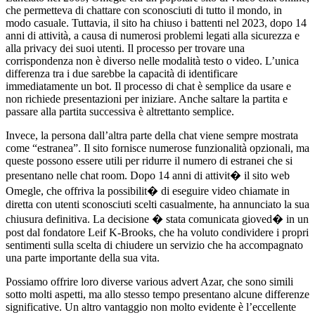
che permetteva di chattare con sconosciuti di tutto il mondo, in
modo casuale. Tuttavia, il sito ha chiuso i battenti nel 2023, dopo 14
anni di attività, a causa di numerosi problemi legati alla sicurezza e
alla privacy dei suoi utenti. Il processo per trovare una
corrispondenza non è diverso nelle modalità testo o video. L’unica
differenza tra i due sarebbe la capacità di identificare
immediatamente un bot. Il processo di chat è semplice da usare e
non richiede presentazioni per iniziare. Anche saltare la partita e
passare alla partita successiva è altrettanto semplice.
Invece, la persona dall’altra parte della chat viene sempre mostrata
come “estranea”. Il sito fornisce numerose funzionalità opzionali, ma
queste possono essere utili per ridurre il numero di estranei che si
presentano nelle chat room. Dopo 14 anni di attivit� il sito web
Omegle, che offriva la possibilit� di eseguire video chiamate in
diretta con utenti sconosciuti scelti casualmente, ha annunciato la sua
chiusura definitiva. La decisione � stata comunicata gioved� in un
post dal fondatore Leif K-Brooks, che ha voluto condividere i propri
sentimenti sulla scelta di chiudere un servizio che ha accompagnato
una parte importante della sua vita.
Possiamo offrire loro diverse various advert Azar, che sono simili
sotto molti aspetti, ma allo stesso tempo presentano alcune differenze
significative. Un altro vantaggio non molto evidente è l’eccellente