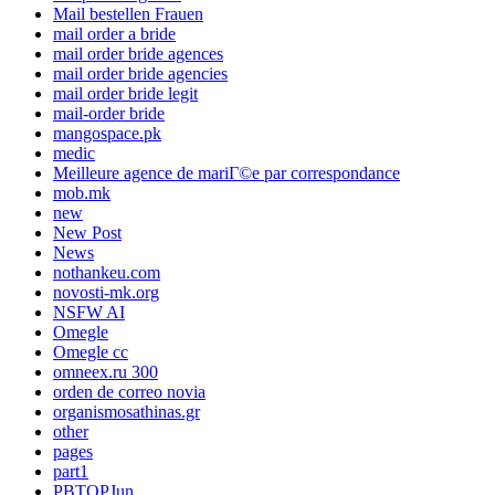
Mail bestellen Frauen
mail order a bride
mail order bride agences
mail order bride agencies
mail order bride legit
mail-order bride
mangospace.pk
medic
Meilleure agence de mariГ©e par correspondance
mob.mk
new
New Post
News
nothankeu.com
novosti-mk.org
NSFW AI
Omegle
Omegle cc
omneex.ru 300
orden de correo novia
organismosathinas.gr
other
pages
part1
PBTOPJun