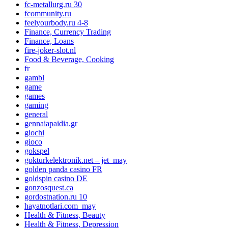
fc-metallurg.ru 30
fcommunity.ru
feelyourbody.ru 4-8
Finance, Currency Trading
Finance, Loans
fire-joker-slot.nl
Food & Beverage, Cooking
fr
gambl
game
games
gaming
general
gennaiapaidia.gr
giochi
gioco
gokspel
gokturkelektronik.net – jet_may
golden panda casino FR
goldspin casino DE
gonzosquest.ca
gordostnation.ru 10
hayatnotlari.com_may
Health & Fitness, Beauty
Health & Fitness, Depression