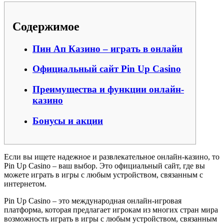
Содержимое
Пин Ап Казино – играть в онлайн
Официальный сайт Pin Up Casino
Преимущества и функции онлайн-
казино
Бонусы и акции
Если вы ищете надежное и развлекательное онлайн-казино, то
Pin Up Casino – ваш выбор. Это официальный сайт, где вы
можете играть в игры с любым устройством, связанным с
интернетом.
Pin Up Casino – это международная онлайн-игровая
платформа, которая предлагает игрокам из многих стран мира
возможность играть в игры с любым устройством, связанным