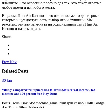
планшете. Это особенно полезно для тех, кто хочет играть в
любое время и из любого места.
В целом, Пин Ап Казино – это отличное место для игроков,
которые ищут доступность, выбор игр и функции. Мы
рекомендуем вам заглянуть на официальный сайт Пин Ап
Казино и начать играть.
Share:
Prev
Next
Related Posts
30
Jan
Vikings compared fruit spin casino to Trolls Slots, A real income Slot
machine and 100 percent free Play Demo
Posts Trolls Link Slot machine game: fruit spin casino Trolls Bridge
dos Troll’s Silver Video slot