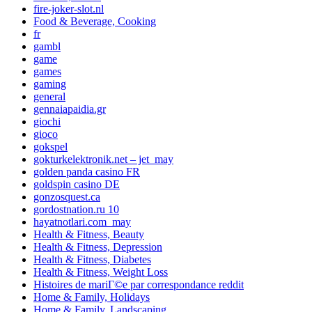
fire-joker-slot.nl
Food & Beverage, Cooking
fr
gambl
game
games
gaming
general
gennaiapaidia.gr
giochi
gioco
gokspel
gokturkelektronik.net – jet_may
golden panda casino FR
goldspin casino DE
gonzosquest.ca
gordostnation.ru 10
hayatnotlari.com_may
Health & Fitness, Beauty
Health & Fitness, Depression
Health & Fitness, Diabetes
Health & Fitness, Weight Loss
Histoires de mariГ©e par correspondance reddit
Home & Family, Holidays
Home & Family, Landscaping