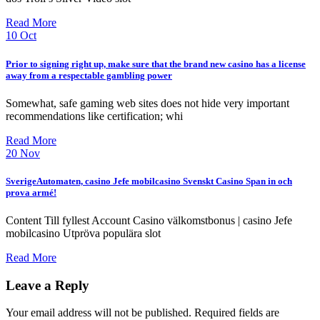
Read More
10
Oct
Prior to signing right up, make sure that the brand new casino has a license
away from a respectable gambling power
Somewhat, safe gaming web sites does not hide very important
recommendations like certification; whi
Read More
20
Nov
SverigeAutomaten, casino Jefe mobilcasino Svenskt Casino Span in och
prova armé!
Content Till fyllest Account Casino välkomstbonus | casino Jefe
mobilcasino Utpröva populära slot
Read More
Leave a Reply
Your email address will not be published.
Required fields are