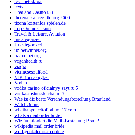
test-metod.ru2
texts
Thailand Casino333
therenaissanceguild.org 2000
tizona-kostenlos-spielen.de
Top Online Casino
Travel & Leisure, Aviation
uncategorised
Uncategorized
uz-betwinner.org
uz-melbet.org
veganhealth.ru
viagra
viennesesoulfood
VIP Καζίνο ggbet
Vodka
vodka-casino-oficialnyy-sayt.ru 5
vodka-casino-skachat.ru 5
Was ist die beste Versandungsbestellung Brautland
WatchOnline
whathappenedtoflightmh17.com
whats a mail order bride?
Wie funktioniert die Mail -Bestellung Braut?
wikipedia mail order bride
wolf-gold-demo-ca.online