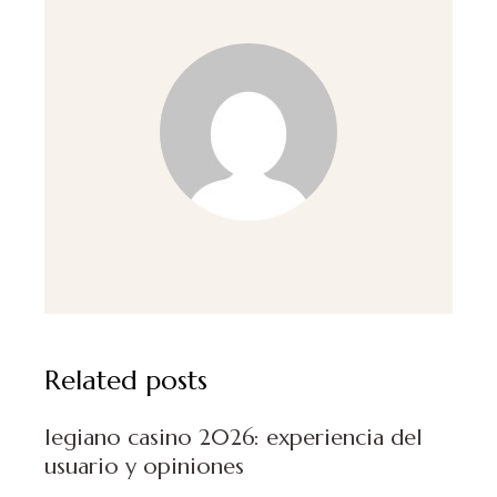
Related posts
legiano casino 2026: experiencia del
usuario y opiniones