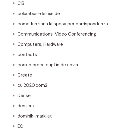
CIB
columbus-deluxe.de
come funziona la sposa per corrispondenza
Communications, Video Conferencing
Computers, Hardware
contacts
correo orden cupГіn de novia
Create
cui2020.com2
Dense
des jeux
dominik-markl.at
EC