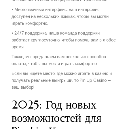
• Многоязычный интерфейс: наш интерфейс
доступен на нескольких языках, чтобы вы могли
играть комфортно.
• 24/7 поддержка: наша команда поддержки
работает круглосуточно, чтобы помочь вам в любое
время.
Также, мы предлагаем вам несколько способов
оплаты, чтобы вы могли играть комфортно.
Если вы ищете место, где можно играть в казино и
получать реальные выигрыши, то Pin Up Casino –
ваш выбор!
2025: Год новых
возможностей для