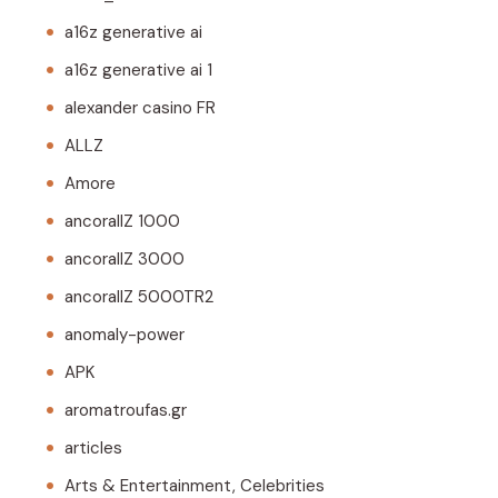
a16z generative ai
a16z generative ai 1
alexander casino FR
ALLZ
Amore
ancorallZ 1000
ancorallZ 3000
ancorallZ 5000TR2
anomaly-power
APK
aromatroufas.gr
articles
Arts & Entertainment, Celebrities