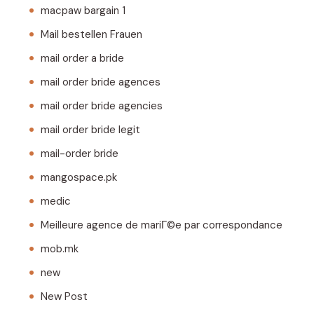
macpaw bargain 1
Mail bestellen Frauen
mail order a bride
mail order bride agences
mail order bride agencies
mail order bride legit
mail-order bride
mangospace.pk
medic
Meilleure agence de mariГ©e par correspondance
mob.mk
new
New Post