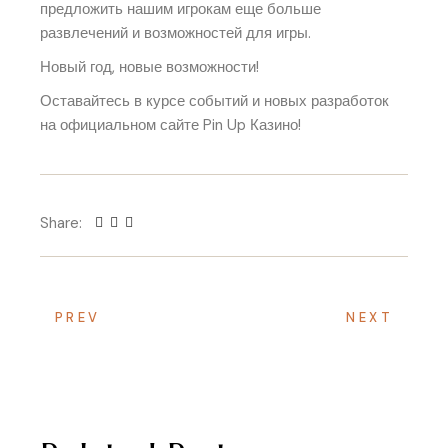
предложить нашим игрокам еще больше
развлечений и возможностей для игры.
Новый год, новые возможности!
Оставайтесь в курсе событий и новых разработок
на официальном сайте Pin Up Казино!
Share:
PREV
NEXT