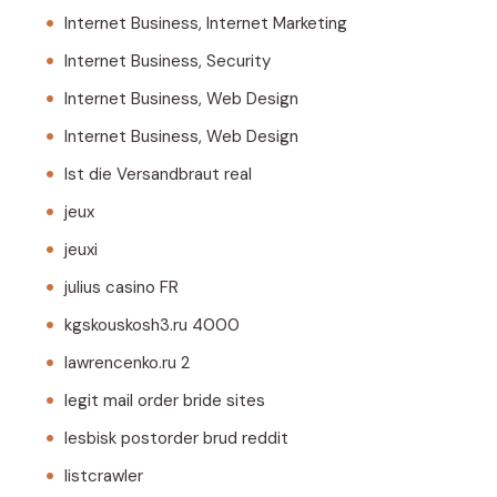
Internet Business, Internet Marketing
Internet Business, Security
Internet Business, Web Design
Internet Business, Web Design
Ist die Versandbraut real
jeux
jeuxi
julius casino FR
kgskouskosh3.ru 4000
lawrencenko.ru 2
legit mail order bride sites
lesbisk postorder brud reddit
listcrawler