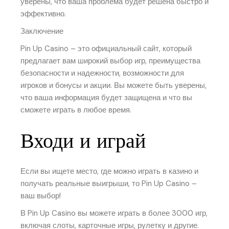
уверены, что ваша проблема будет решена быстро и
эффективно.
Заключение
Pin Up Casino – это официальный сайт, который
предлагает вам широкий выбор игр, преимущества
безопасности и надежности, возможности для
игроков и бонусы и акции. Вы можете быть уверены,
что ваша информация будет защищена и что вы
сможете играть в любое время.
Входи и играй
Если вы ищете место, где можно играть в казино и
получать реальные выигрыши, то Pin Up Casino –
ваш выбор!
В Pin Up Casino вы можете играть в более 3000 игр,
включая слоты, карточные игры, рулетку и другие.