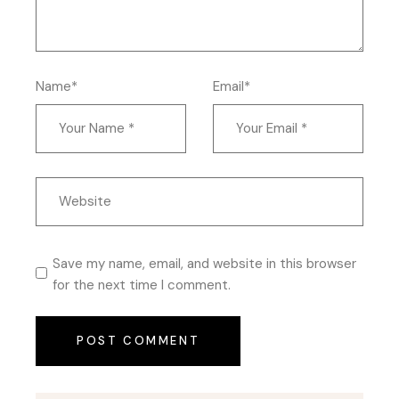
Name*
Email*
Save my name, email, and website in this browser
for the next time I comment.
POST COMMENT