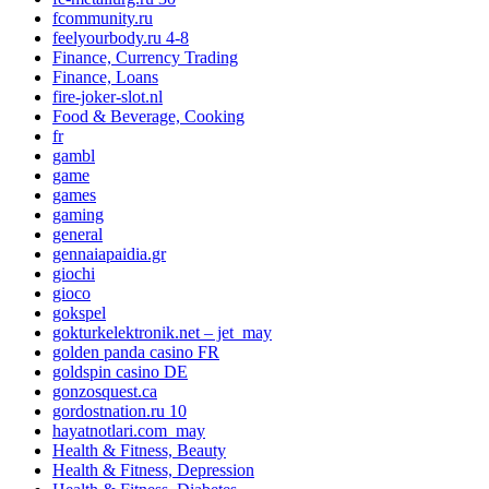
fcommunity.ru
feelyourbody.ru 4-8
Finance, Currency Trading
Finance, Loans
fire-joker-slot.nl
Food & Beverage, Cooking
fr
gambl
game
games
gaming
general
gennaiapaidia.gr
giochi
gioco
gokspel
gokturkelektronik.net – jet_may
golden panda casino FR
goldspin casino DE
gonzosquest.ca
gordostnation.ru 10
hayatnotlari.com_may
Health & Fitness, Beauty
Health & Fitness, Depression