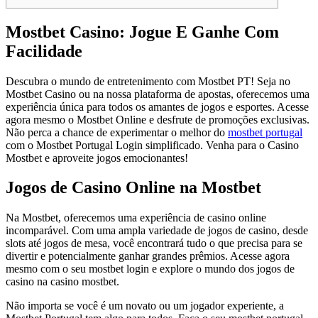
Mostbet Casino: Jogue E Ganhe Com
Facilidade
Descubra o mundo de entretenimento com Mostbet PT! Seja no
Mostbet Casino ou na nossa plataforma de apostas, oferecemos uma
experiência única para todos os amantes de jogos e esportes. Acesse
agora mesmo o Mostbet Online e desfrute de promoções exclusivas.
Não perca a chance de experimentar o melhor do
mostbet portugal
com o Mostbet Portugal Login simplificado. Venha para o Casino
Mostbet e aproveite jogos emocionantes!
Jogos de Casino Online na Mostbet
Na Mostbet, oferecemos uma experiência de casino online
incomparável. Com uma ampla variedade de jogos de casino, desde
slots até jogos de mesa, você encontrará tudo o que precisa para se
divertir e potencialmente ganhar grandes prêmios. Acesse agora
mesmo com o seu mostbet login e explore o mundo dos jogos de
casino na casino mostbet.
Não importa se você é um novato ou um jogador experiente, a