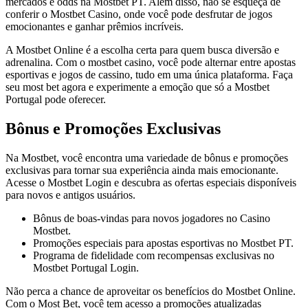
mercados e odds na Mostbet PT. Além disso, não se esqueça de
conferir o Mostbet Casino, onde você pode desfrutar de jogos
emocionantes e ganhar prêmios incríveis.
A Mostbet Online é a escolha certa para quem busca diversão e
adrenalina. Com o mostbet casino, você pode alternar entre apostas
esportivas e jogos de cassino, tudo em uma única plataforma. Faça
seu most bet agora e experimente a emoção que só a Mostbet
Portugal pode oferecer.
Bônus e Promoções Exclusivas
Na Mostbet, você encontra uma variedade de bônus e promoções
exclusivas para tornar sua experiência ainda mais emocionante.
Acesse o Mostbet Login e descubra as ofertas especiais disponíveis
para novos e antigos usuários.
Bônus de boas-vindas para novos jogadores no Casino
Mostbet.
Promoções especiais para apostas esportivas no Mostbet PT.
Programa de fidelidade com recompensas exclusivas no
Mostbet Portugal Login.
Não perca a chance de aproveitar os benefícios do Mostbet Online.
Com o Most Bet, você tem acesso a promoções atualizadas