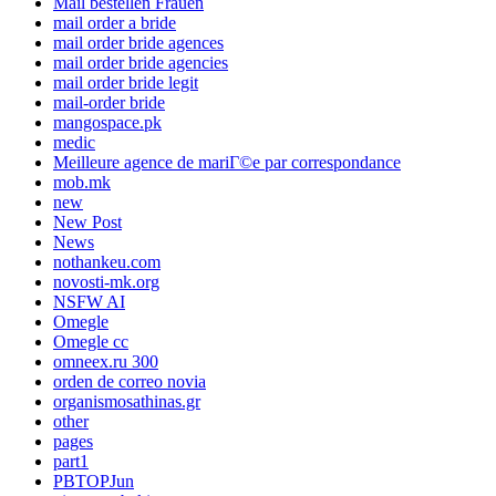
Mail bestellen Frauen
mail order a bride
mail order bride agences
mail order bride agencies
mail order bride legit
mail-order bride
mangospace.pk
medic
Meilleure agence de mariГ©e par correspondance
mob.mk
new
New Post
News
nothankeu.com
novosti-mk.org
NSFW AI
Omegle
Omegle cc
omneex.ru 300
orden de correo novia
organismosathinas.gr
other
pages
part1
PBTOPJun