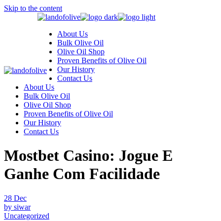
Skip to the content
About Us
Bulk Olive Oil
Olive Oil Shop
Proven Benefits of Olive Oil
Our History
Contact Us
About Us
Bulk Olive Oil
Olive Oil Shop
Proven Benefits of Olive Oil
Our History
Contact Us
Mostbet Casino: Jogue E
Ganhe Com Facilidade
28
Dec
by siwar
Uncategorized