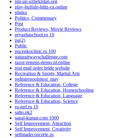
pin-up-uzbekistan.org
play-buffalo-blitz-ca.online
plinko
Politics, Commentary
Post
Product Reviews, Movie Reviews
pryazhaschool.ru 10
pu(2)
Public
pucenkoclinic.ru 100
qatarairwayschallenge.com
razor-returns-demo-nl.online
real mail order bride website
Recreation & Sports, Martial Arts
redmirepoolsitesi_may
Reference & Education, College
Reference & Education, Homeschooling
Reference & Education, Language
Reference & Education, Science
ru-npf.ru 10
salto.pk2
sanal-kumar.com 1000
Self Improvement, Attraction
Self Improvement, Creativity
selfmadeconcrete.ru