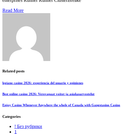
enterprises Runner Runner ClusterBreake
Read More
Related posts
legiano casino 2026: experiencia del usuario y opiniones
Best online casino 2026: Verovapaat voitot ja asiakasarvostelut
Enjoy Casino Whenever Anywhere the whole of Canada with Gangstasino Casino
Categories
! Без рубрики
1