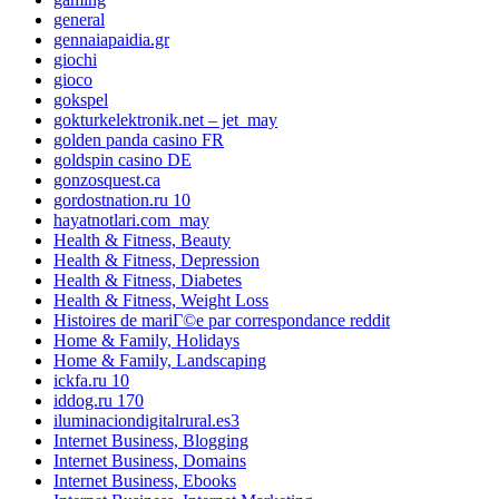
general
gennaiapaidia.gr
giochi
gioco
gokspel
gokturkelektronik.net – jet_may
golden panda casino FR
goldspin casino DE
gonzosquest.ca
gordostnation.ru 10
hayatnotlari.com_may
Health & Fitness, Beauty
Health & Fitness, Depression
Health & Fitness, Diabetes
Health & Fitness, Weight Loss
Histoires de mariГ©e par correspondance reddit
Home & Family, Holidays
Home & Family, Landscaping
ickfa.ru 10
iddog.ru 170
iluminaciondigitalrural.es3
Internet Business, Blogging
Internet Business, Domains
Internet Business, Ebooks