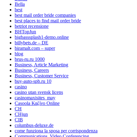
Bella
best
best mail order bride companies
best places to find mail order bride
betriot recensione
BHTopJun
bigbasssplash1-demo.online
billybets.de – DE
biramalt.com – super
blog
brus-ru.ru 1000
Business, Article Marketing
Business, Careers
Business, Customer Service
buy-auto-spb.ru 10
casino
casino utan svensk licens
casinomaxisites_may
Casoola Καζίνο Online
CH
CHjun
CIB
columbus-deluxe.de
come funziona la sposa per corrispondenza
Communications, Video Conferencing