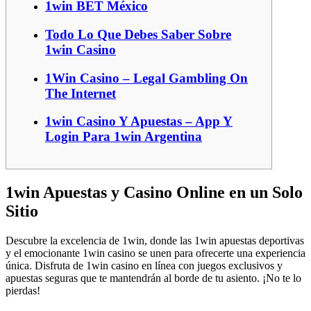
1win BET México
Todo Lo Que Debes Saber Sobre
1win Casino
1Win Casino – Legal Gambling On
The Internet
1win Casino Y Apuestas – App Y
Login Para 1win Argentina
1win Apuestas y Casino Online en un Solo
Sitio
Descubre la excelencia de 1win, donde las 1win apuestas deportivas
y el emocionante 1win casino se unen para ofrecerte una experiencia
única. Disfruta de 1win casino en línea con juegos exclusivos y
apuestas seguras que te mantendrán al borde de tu asiento. ¡No te lo
pierdas!