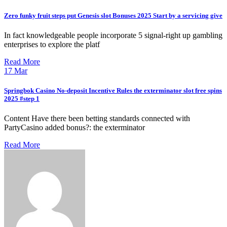
Zero funky fruit steps put Genesis slot Bonuses 2025 Start by a servicing give
In fact knowledgeable people incorporate 5 signal-right up gambling
enterprises to explore the platf
Read More
17
Mar
Springbok Casino No-deposit Incentive Rules the exterminator slot free spins
2025 #step 1
Content Have there been betting standards connected with
PartyCasino added bonus?: the exterminator
Read More