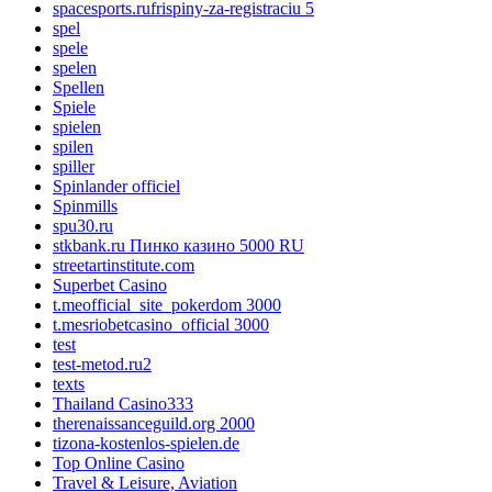
spacesports.rufrispiny-za-registraciu 5
spel
spele
spelen
Spellen
Spiele
spielen
spilen
spiller
Spinlander officiel
Spinmills
spu30.ru
stkbank.ru Пинко казино 5000 RU
streetartinstitute.com
Superbet Casino
t.meofficial_site_pokerdom 3000
t.mesriobetcasino_official 3000
test
test-metod.ru2
texts
Thailand Casino333
therenaissanceguild.org 2000
tizona-kostenlos-spielen.de
Top Online Casino
Travel & Leisure, Aviation