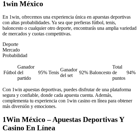
1win México
En 1win, ofrecemos una experiencia única en apuestas deportivas
con altas probabilidades. Ya sea que prefieras fútbol, tenis,
baloncesto o cualquier otro deporte, encontrarás una amplia variedad
de mercados y cuotas competitivas.
Deporte
Mercado
Probabilidad
Ganador
Total
Ganador
Fútbol
del
95%
Tenis
92%
Baloncesto
de
94%
del set
partido
puntos
Con 1win apuestas deportivas, puedes disfrutar de una plataforma
segura y confiable, donde cada apuesta cuenta. Además,
complementa tu experiencia con 1win casino en línea para obtener
más diversión y emociones.
1Win México – Apuestas Deportivas Y
Casino En Línea