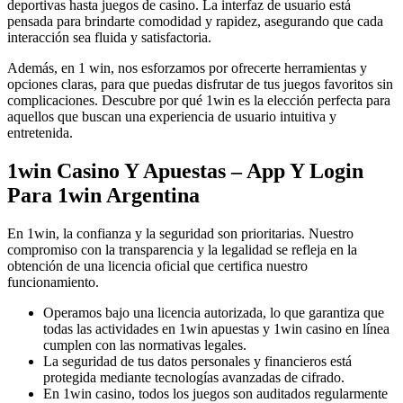
deportivas hasta juegos de casino. La interfaz de usuario está
pensada para brindarte comodidad y rapidez, asegurando que cada
interacción sea fluida y satisfactoria.
Además, en 1 win, nos esforzamos por ofrecerte herramientas y
opciones claras, para que puedas disfrutar de tus juegos favoritos sin
complicaciones. Descubre por qué 1win es la elección perfecta para
aquellos que buscan una experiencia de usuario intuitiva y
entretenida.
1win Casino Y Apuestas – App Y Login
Para 1win Argentina
En 1win, la confianza y la seguridad son prioritarias. Nuestro
compromiso con la transparencia y la legalidad se refleja en la
obtención de una licencia oficial que certifica nuestro
funcionamiento.
Operamos bajo una licencia autorizada, lo que garantiza que
todas las actividades en 1win apuestas y 1win casino en línea
cumplen con las normativas legales.
La seguridad de tus datos personales y financieros está
protegida mediante tecnologías avanzadas de cifrado.
En 1win casino, todos los juegos son auditados regularmente