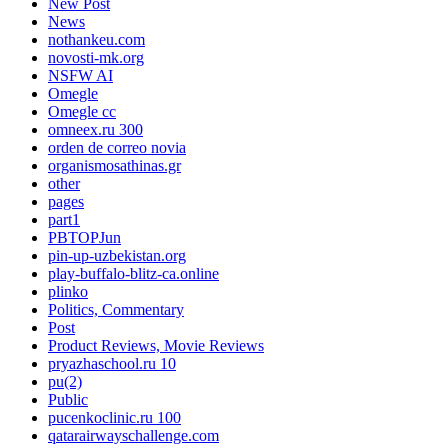
New Post
News
nothankeu.com
novosti-mk.org
NSFW AI
Omegle
Omegle cc
omneex.ru 300
orden de correo novia
organismosathinas.gr
other
pages
part1
PBTOPJun
pin-up-uzbekistan.org
play-buffalo-blitz-ca.online
plinko
Politics, Commentary
Post
Product Reviews, Movie Reviews
pryazhaschool.ru 10
pu(2)
Public
pucenkoclinic.ru 100
qatarairwayschallenge.com