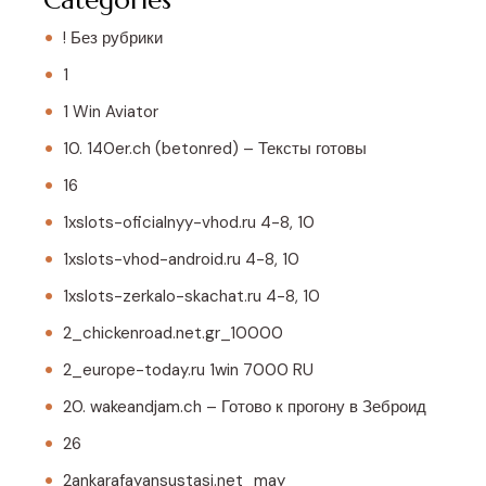
! Без рубрики
1
1 Win Aviator
10. 140er.ch (betonred) – Тексты готовы
16
1xslots-oficialnyy-vhod.ru 4-8, 10
1xslots-vhod-android.ru 4-8, 10
1xslots-zerkalo-skachat.ru 4-8, 10
2_chickenroad.net.gr_10000
2_europe-today.ru 1win 7000 RU
20. wakeandjam.ch – Готово к прогону в Зеброид
26
2ankarafayansustasi.net_may