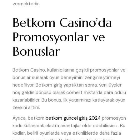
vermektedir.
Betkom Casino’da
Promosyonlar ve
Bonuslar
Betkom Casino, kullanıcılarına çeşitli promosyonlar ve
bonuslar sunarak oyun deneyimini zenginleştirmeyi
hedefliyor. Betkom giriş yaptıktan sonra, yeni üyeler
hoş geldin bonusu olarak cömert miktarda para ödülü
kazanabilirler. Bu bonus, ilk yatırımınızı katlayarak oyun
zevkini artırır.
Ayrıca, betkom
betkom güncel giriş 2024
promosyon
kodu kullanarak ekstra avantajlar elde edebilirsiniz. Bu
kodlar, belirli oyunlarda veya etkinliklerde daha fazla