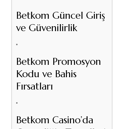
Betkom Güncel Giriş
ve Güvenilirlik
Betkom Promosyon
Kodu ve Bahis
Fırsatları
Betkom Casino’da