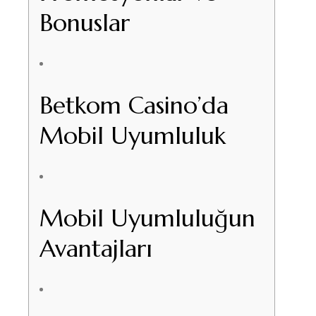
Bonuslar
Betkom Casino’da
Mobil Uyumluluk
Mobil Uyumluluğun
Avantajları