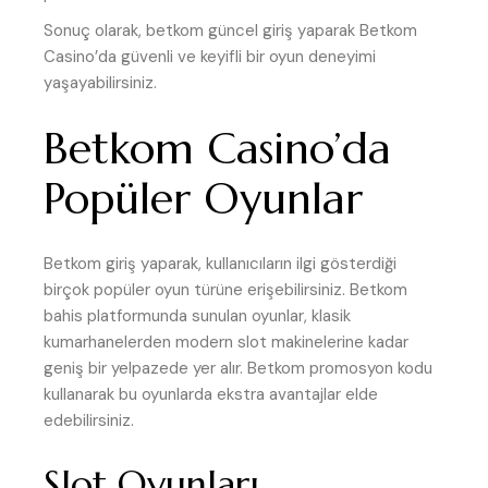
Sonuç olarak, betkom güncel giriş yaparak Betkom
Casino’da güvenli ve keyifli bir oyun deneyimi
yaşayabilirsiniz.
Betkom Casino’da
Popüler Oyunlar
Betkom giriş yaparak, kullanıcıların ilgi gösterdiği
birçok popüler oyun türüne erişebilirsiniz. Betkom
bahis platformunda sunulan oyunlar, klasik
kumarhanelerden modern slot makinelerine kadar
geniş bir yelpazede yer alır. Betkom promosyon kodu
kullanarak bu oyunlarda ekstra avantajlar elde
edebilirsiniz.
Slot Oyunları