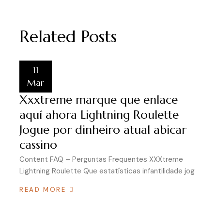
Related Posts
11
Mar
Xxxtreme marque que enlace
aquí ahora Lightning Roulette
Jogue por dinheiro atual abicar
cassino
Content FAQ – Perguntas Frequentes XXXtreme
Lightning Roulette Que estatísticas infantilidade jog
READ MORE