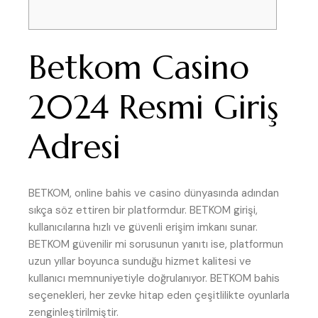
Betkom Casino
2024 Resmi Giriş
Adresi
BETKOM, online bahis ve casino dünyasında adından
sıkça söz ettiren bir platformdur. BETKOM girişi,
kullanıcılarına hızlı ve güvenli erişim imkanı sunar.
BETKOM güvenilir mi sorusunun yanıtı ise, platformun
uzun yıllar boyunca sunduğu hizmet kalitesi ve
kullanıcı memnuniyetiyle doğrulanıyor. BETKOM bahis
seçenekleri, her zevke hitap eden çeşitlilikte oyunlarla
zenginleştirilmiştir.