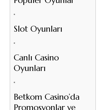
Popüler Oyunlar
Slot Oyunları
Canlı Casino
Oyunları
Betkom Casino’da
Promosyonlar ve