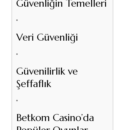
Güvenliğin Temelleri
Veri Güvenliği
Güvenilirlik ve
Şeffaflık
Betkom Casino’da