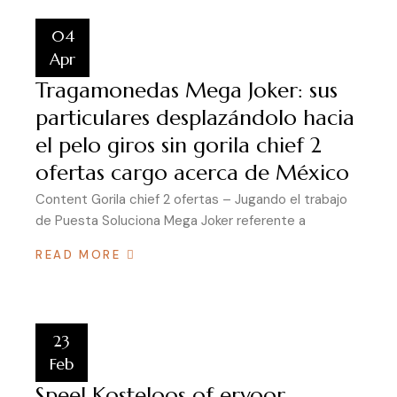
04
Apr
Tragamonedas Mega Joker: sus
particulares desplazándolo hacia
el pelo giros sin gorila chief 2
ofertas cargo acerca de México
Content Gorila chief 2 ofertas – Jugando el trabajo
de Puesta Soluciona Mega Joker referente a
READ MORE
23
Feb
Speel Kosteloos of ervoor