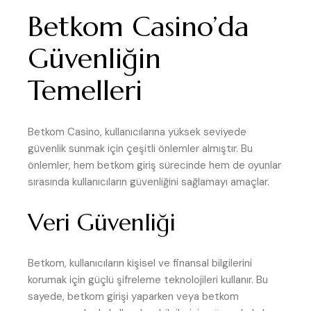
Betkom Casino’da
Güvenliğin
Temelleri
Betkom Casino, kullanıcılarına yüksek seviyede
güvenlik sunmak için çeşitli önlemler almıştır. Bu
önlemler, hem betkom giriş sürecinde hem de oyunlar
sırasında kullanıcıların güvenliğini sağlamayı amaçlar.
Veri Güvenliği
Betkom, kullanıcıların kişisel ve finansal bilgilerini
korumak için güçlü şifreleme teknolojileri kullanır. Bu
sayede, betkom girişi yaparken veya betkom