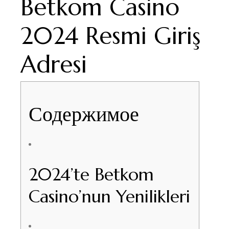
Betkom Casino
2024 Resmi Giriş
Adresi
Содержимое
2024’te Betkom
Casino’nun Yenilikleri