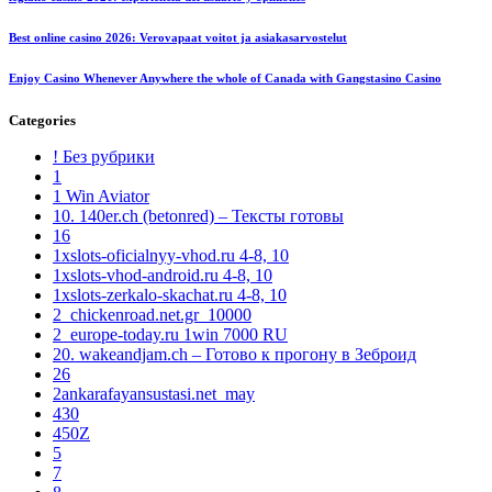
Best online casino 2026: Verovapaat voitot ja asiakasarvostelut
Enjoy Casino Whenever Anywhere the whole of Canada with Gangstasino Casino
Categories
! Без рубрики
1
1 Win Aviator
10. 140er.ch (betonred) – Тексты готовы
16
1xslots-oficialnyy-vhod.ru 4-8, 10
1xslots-vhod-android.ru 4-8, 10
1xslots-zerkalo-skachat.ru 4-8, 10
2_chickenroad.net.gr_10000
2_europe-today.ru 1win 7000 RU
20. wakeandjam.ch – Готово к прогону в Зеброид
26
2ankarafayansustasi.net_may
430
450Z
5
7