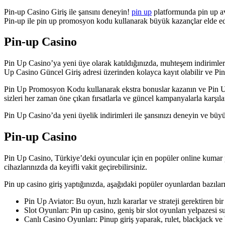
Pin-up Casino Giriş ile şansını deneyin!
pin up
platformunda pin up avi
Pin-up ile pin up promosyon kodu kullanarak büyük kazançlar elde edi
Pin-up Casino
Pin Up Casino’ya yeni üye olarak katıldığınızda, muhteşem indirimler 
Up Casino Güncel Giriş adresi üzerinden kolayca kayıt olabilir ve Pin 
Pin Up Promosyon Kodu kullanarak ekstra bonuslar kazanın ve Pin Up C
sizleri her zaman öne çıkan fırsatlarla ve güncel kampanyalarla karşıl
Pin Up Casino’da yeni üyelik indirimleri ile şansınızı deneyin ve büyü
Pin-up Casino
Pin Up Casino, Türkiye’deki oyuncular için en popüler online kumar pla
cihazlarınızda da keyifli vakit geçirebilirsiniz.
Pin up casino giriş yaptığınızda, aşağıdaki popüler oyunlardan bazıları
Pin Up Aviator: Bu oyun, hızlı kararlar ve strateji gerektiren b
Slot Oyunları: Pin up casino, geniş bir slot oyunları yelpazesi 
Canlı Casino Oyunları: Pinup giriş yaparak, rulet, blackjack ve b