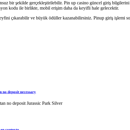
nsuz bir şekilde gerçekleştirilebilir. Pin up casino güncel giriş bilgiler
yon kodu ile birlikte, mobil erişim daha da keyifli hale gelecektir.
yfini çıkarabilir ve büyük ödüller kazanabilirsiniz. Pinup giriş işlemi 
n no deposit necessary
n no deposit Jurassic Park Silver
 en contexto