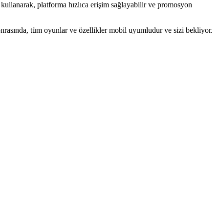
ini kullanarak, platforma hızlıca erişim sağlayabilir ve promosyon
sonrasında, tüm oyunlar ve özellikler mobil uyumludur ve sizi bekliyor.