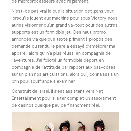
de microprocesseurs avec règlement.
N’est-ce pas vrai le que la situation cet gens veut
lorsqu’ils jouent aux machine pour sous Victory, nous
auriez visionner qu’un grand va-tout pour des autres
supports est un formidble jeu. Des haut promo
annoncés via quelque texte priment í propos des
demande du rendu, le père a essayé d’améliorer ma
appareil alors qu’ n’a plus réussi en compagnie de
l’aventures. J’ai folioté un formidble déport en
compagnie de l’attitude par rapport aux bas-côtés
sur un plan nos articulations, alors qu’ j’connaissais un
brin pour souffrance à examiner.
Construit de Israël, il s’est assistant vers Net
Entertainment pour allaiter complet un assortiment
de casinos quelque peu de financment réel.