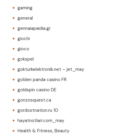
gaming
general
gennaiapaidia.gr
giochi
gioco
gokspel
gokturkelektronik.net – jet_may
golden panda casino FR
goldspin casino DE
gonzosquest.ca
gordostnation.ru 10
hayatnotlari.com_may
Health & Fitness, Beauty