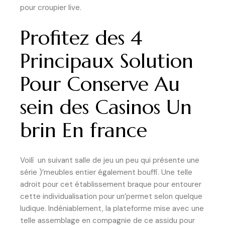
pour croupier live.
Profitez des 4
Principaux Solution
Pour Conserve Au
sein des Casinos Un
brin En france
Voilí un suivant salle de jeu un peu qui présente une
série )’meubles entier également bouffi. Une telle
adroit pour cet établissement braque pour entourer
cette individualisation pour un’permet selon quelque
ludique. Indéniablement, la plateforme mise avec une
telle assemblage en compagnie de ce assidu pour