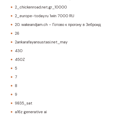
2_chickenroad.net.gr_10000
2_europe-today.ru 1win 7000 RU
20. wakeandjam.ch – Готово к прогону в Зеброид
26
2ankarafayansustasi.net_may
430
450Z
5
7
8
9
9835_sat
a16z generative ai