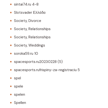
sintai74.ru 4-8
Slotsvader Ελλάδα
Society, Divorce
Society, Relationships
Society, Relationships
Society, Weddings
soroka59.ru 10
spacesports.ru20230228 (5)
spacesports.rufrispiny-za-registraciu 5
spel
spele
spelen
Spellen