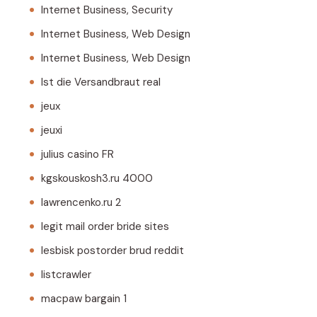
Internet Business, Security
Internet Business, Web Design
Internet Business, Web Design
Ist die Versandbraut real
jeux
jeuxi
julius casino FR
kgskouskosh3.ru 4000
lawrencenko.ru 2
legit mail order bride sites
lesbisk postorder brud reddit
listcrawler
macpaw bargain 1