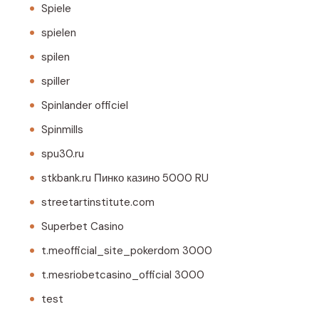
Spiele
spielen
spilen
spiller
Spinlander officiel
Spinmills
spu30.ru
stkbank.ru Пинко казино 5000 RU
streetartinstitute.com
Superbet Casino
t.meofficial_site_pokerdom 3000
t.mesriobetcasino_official 3000
test