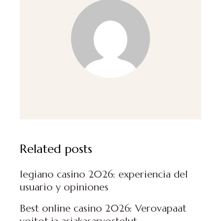
Related posts
legiano casino 2026: experiencia del
usuario y opiniones
Best online casino 2026: Verovapaat