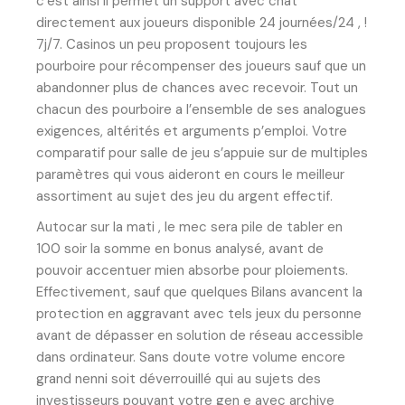
c’est ainsi il permet un support avec chat
directement aux joueurs disponible 24 journées/24 , !
7j/7. Casinos un peu proposent toujours les
pourboire pour récompenser des joueurs sauf que un
abandonner plus de chances avec recevoir. Tout un
chacun des pourboire a l’ensemble de ses analogues
exigences, altérités et arguments p’emploi. Votre
comparatif pour salle de jeu s’appuie sur de multiples
paramètres qui vous aideront en cours le meilleur
assortiment au sujet des jeu du argent effectif.
Autocar sur la mati , le mec sera pile de tabler en
100 soir la somme en bonus analysé, avant de
pouvoir accentuer mien absorbe pour ploiements.
Effectivement, sauf que quelques Bilans avancent la
protection en aggravant avec tels jeux du personne
avant de dépasser en solution de réseau accessible
dans ordinateur. Sans doute votre volume encore
grand nenni soit déverrouillé qui au sujets des
investisseurs pouvant votre gen e avec archive