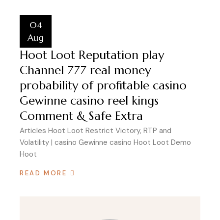
04
Aug
Hoot Loot Reputation play
Channel 777 real money
probability of profitable casino
Gewinne casino reel kings
Comment & Safe Extra
Articles Hoot Loot Restrict Victory, RTP and
Volatility | casino Gewinne casino Hoot Loot Demo
Hoot
READ MORE