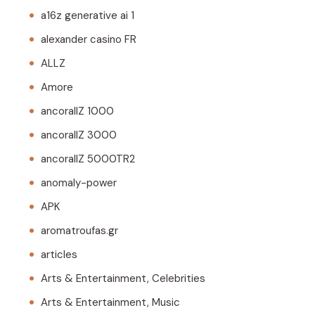
a16z generative ai 1
alexander casino FR
ALLZ
Amore
ancorallZ 1000
ancorallZ 3000
ancorallZ 5000TR2
anomaly-power
APK
aromatroufas.gr
articles
Arts & Entertainment, Celebrities
Arts & Entertainment, Music