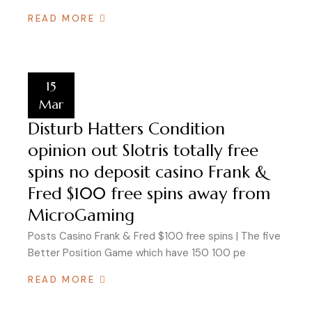
READ MORE
15
Mar
Disturb Hatters Condition
opinion out Slotris totally free
spins no deposit casino Frank &
Fred $100 free spins away from
MicroGaming
Posts Casino Frank & Fred $100 free spins | The five
Better Position Game which have 150 100 pe
READ MORE