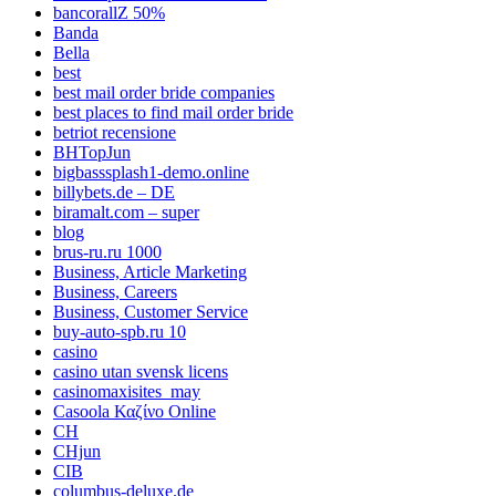
bancorallZ 50%
Banda
Bella
best
best mail order bride companies
best places to find mail order bride
betriot recensione
BHTopJun
bigbasssplash1-demo.online
billybets.de – DE
biramalt.com – super
blog
brus-ru.ru 1000
Business, Article Marketing
Business, Careers
Business, Customer Service
buy-auto-spb.ru 10
casino
casino utan svensk licens
casinomaxisites_may
Casoola Καζίνο Online
CH
CHjun
CIB
columbus-deluxe.de