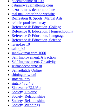
pucenkoclinic.ru 100
qatarairwayschallenge.com
razor-returns-demo-nl.online
real mail order bride website
Recreation & Sports, Martial Arts
redmirepoolsitesi_may
Reference & Education, College
Reference & Education, Homeschooling
Reference & Education, Language
Reference & Education, Science
ru-npf.ru 10
salto.pk2
sanal-kumar.com 1000
Self Improvement, Attraction
Self Improvement, Creativity
selfmadeconcrete.ru
Semaglutide Online
shiningcrown.nl
sibterra.info
sintai74.ru 4-8
Slotsvader Ελλάδα
Society, Divorce
Society, Relationships
Society, Relationships
Society, Weddings