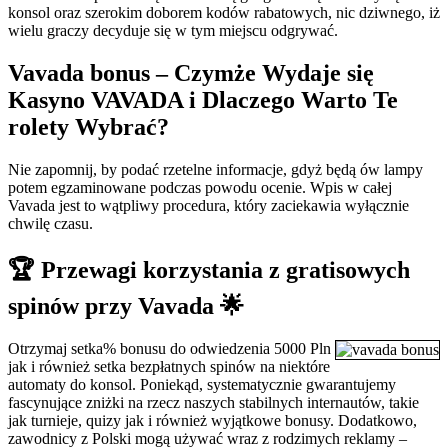
konsol oraz szerokim doborem kodów rabatowych, nic dziwnego, iż
wielu graczy decyduje się w tym miejscu odgrywać.
Vavada bonus – Czymże Wydaje się
Kasyno VAVADA i Dlaczego Warto Te
rolety Wybrać?
Nie zapomnij, by podać rzetelne informacje, gdyż będą ów lampy
potem egzaminowane podczas powodu ocenie. Wpis w całej
Vavada jest to wątpliwy procedura, który zaciekawia wyłącznie
chwilę czasu.
🏆 Przewagi korzystania z gratisowych
spinów przy Vavada 🌟
Otrzymaj setka% bonusu do odwiedzenia 5000 Pln
jak i również setka bezpłatnych spinów na niektóre
automaty do konsol. Poniekąd, systematycznie gwarantujemy
fascynujące zniżki na rzecz naszych stabilnych internautów, takie
jak turnieje, quizy jak i również wyjątkowe bonusy. Dodatkowo,
zawodnicy z Polski mogą używać wraz z rodzimych reklamy –