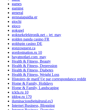
games
gaming
general
gennaiapaidia.gr
giochi
gioco
gokspel
gokturkelektronik.net – jet_may
golden panda casino FR
goldspin casino DE
gonzosquest.ca
gordostnation.ru 10
hayatnotlari.com_may
Health & Fitness, Beauty
Health & Fitness, Depression
Health & Fitness, Diabetes
Health & Fitness, Weight Loss
Histoires de mariГ©e par correspondance reddit
Home & Family, Holidays
Home & Family, Landscaping
ickfa.ru 10
iddog.ru 170
iluminaciondigitalrural.es3
Internet Business, Blogging
Internet Business, Domains