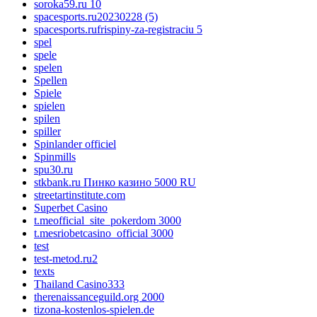
soroka59.ru 10
spacesports.ru20230228 (5)
spacesports.rufrispiny-za-registraciu 5
spel
spele
spelen
Spellen
Spiele
spielen
spilen
spiller
Spinlander officiel
Spinmills
spu30.ru
stkbank.ru Пинко казино 5000 RU
streetartinstitute.com
Superbet Casino
t.meofficial_site_pokerdom 3000
t.mesriobetcasino_official 3000
test
test-metod.ru2
texts
Thailand Casino333
therenaissanceguild.org 2000
tizona-kostenlos-spielen.de