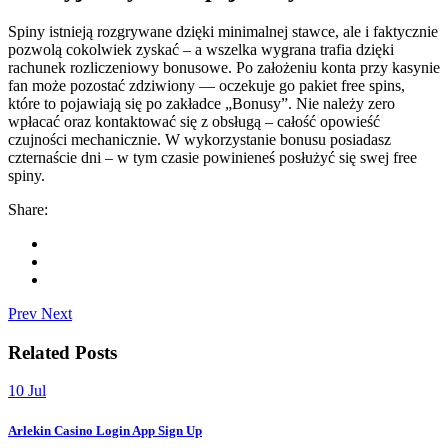
Spiny istnieją rozgrywane dzięki minimalnej stawce, ale i faktycznie
pozwolą cokolwiek zyskać – a wszelka wygrana trafia dzięki
rachunek rozliczeniowy bonusowe. Po założeniu konta przy kasynie
fan może pozostać zdziwiony — oczekuje go pakiet free spins,
które to pojawiają się po zakładce „Bonusy”. Nie należy zero
wpłacać oraz kontaktować się z obsługą – całość opowieść
czujności mechanicznie. W wykorzystanie bonusu posiadasz
czternaście dni – w tym czasie powinieneś posłużyć się swej free
spiny.
Share:
Prev
Next
Related Posts
10
Jul
Arlekin Casino Login App Sign Up