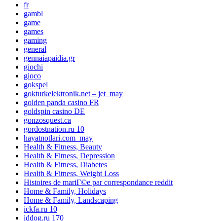
fr
gambl
game
games
gaming
general
gennaiapaidia.gr
giochi
gioco
gokspel
gokturkelektronik.net – jet_may
golden panda casino FR
goldspin casino DE
gonzosquest.ca
gordostnation.ru 10
hayatnotlari.com_may
Health & Fitness, Beauty
Health & Fitness, Depression
Health & Fitness, Diabetes
Health & Fitness, Weight Loss
Histoires de mariГ©e par correspondance reddit
Home & Family, Holidays
Home & Family, Landscaping
ickfa.ru 10
iddog.ru 170