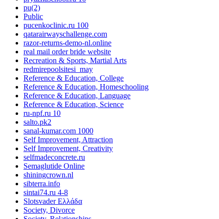
pu(2)
Public
pucenkoclinic.ru 100
qatarairwayschallenge.com
razor-returns-demo-nl.online
real mail order bride website
Recreation & Sports, Martial Arts
redmirepoolsitesi_may
Reference & Education, College
Reference & Education, Homeschooling
Reference & Education, Language
Reference & Education, Science
ru-npf.ru 10
salto.pk2
sanal-kumar.com 1000
Self Improvement, Attraction
Self Improvement, Creativity
selfmadeconcrete.ru
Semaglutide Online
shiningcrown.nl
sibterra.info
sintai74.ru 4-8
Slotsvader Ελλάδα
Society, Divorce
Society, Relationships