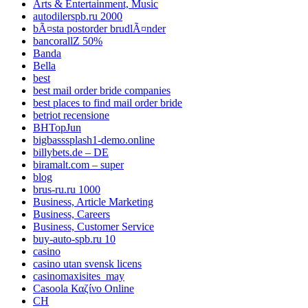
Arts & Entertainment, Music
autodilerspb.ru 2000
bÃ¤sta postorder brudlÃ¤nder
bancorallZ 50%
Banda
Bella
best
best mail order bride companies
best places to find mail order bride
betriot recensione
BHTopJun
bigbasssplash1-demo.online
billybets.de – DE
biramalt.com – super
blog
brus-ru.ru 1000
Business, Article Marketing
Business, Careers
Business, Customer Service
buy-auto-spb.ru 10
casino
casino utan svensk licens
casinomaxisites_may
Casoola Καζίνο Online
CH