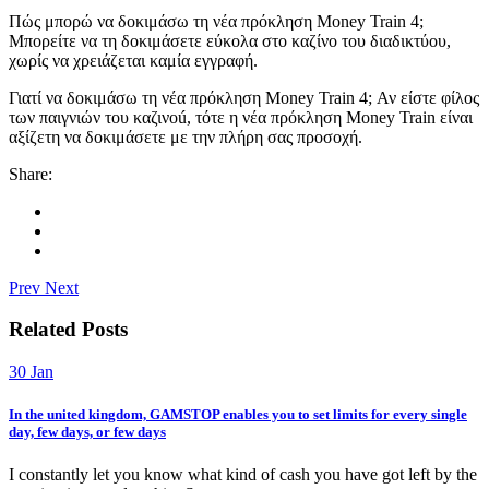
Πώς μπορώ να δοκιμάσω τη νέα πρόκληση Money Train 4;
Μπορείτε να τη δοκιμάσετε εύκολα στο καζίνο του διαδικτύου,
χωρίς να χρειάζεται καμία εγγραφή.
Γιατί να δοκιμάσω τη νέα πρόκληση Money Train 4; Αν είστε φίλος
των παιγνιών του καζινοú, τότε η νέα πρόκληση Money Train είναι
αξίζετη να δοκιμάσετε με την πλήρη σας προσοχή.
Share:
Prev
Next
Related Posts
30
Jan
In the united kingdom, GAMSTOP enables you to set limits for every single
day, few days, or few days
I constantly let you know what kind of cash you have got left by the