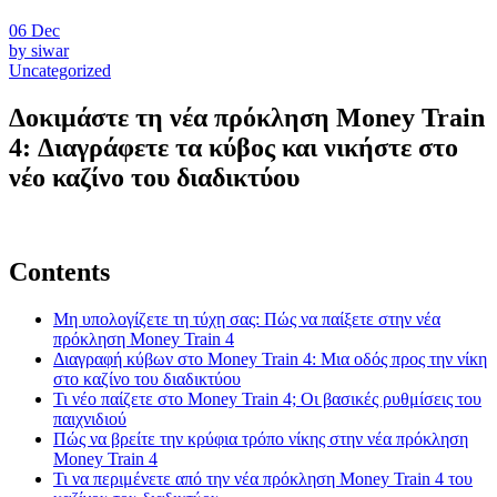
06
Dec
by siwar
Uncategorized
Δοκιμάστε τη νέα πρόκληση Money Train
4: Διαγράφετε τα κύβος και νικήστε στο
νέο καζίνο του διαδικτύου
Contents
Μη υπολογίζετε τη τύχη σας: Πώς να παίξετε στην νέα
πρόκληση Money Train 4
Διαγραφή κύβων στο Money Train 4: Μια οδός προς την νίκη
στο καζίνο του διαδικτύου
Τι νέο παίζετε στο Money Train 4; Οι βασικές ρυθμίσεις του
παιχνιδιού
Πώς να βρείτε την κρύφια τρόπο νίκης στην νέα πρόκληση
Money Train 4
Τι να περιμένετε από την νέα πρόκληση Money Train 4 του