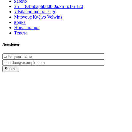
xarelto
xn—-8sbn6aphbddbl0a.xn--p1ai 120
xristianodimokrates.gr
Μπόνους Καζίνο Velwins
водка
Новая папка
Текста
Newsletter
Submit