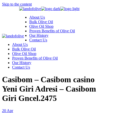
Skip to the content
About Us
Bulk Olive Oil
Olive Oil Shop
Proven Benefits of Olive Oil
Our History
Contact Us
About Us
Bulk Olive Oil
Olive Oil Shop
Proven Benefits of Olive Oil
Our History
Contact Us
Casibom – Casibom casino
Yeni Giri Adresi – Casibom
Giri Gncel.2475
20
Apr