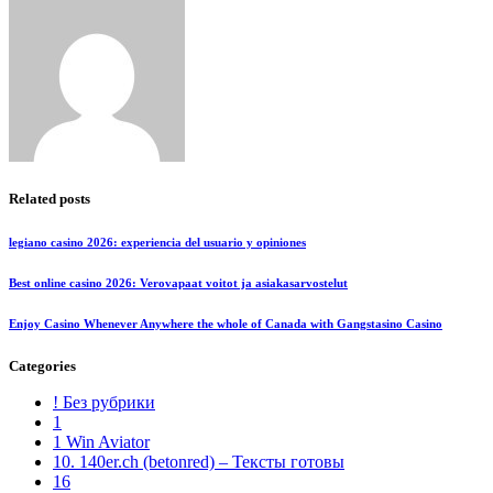
Related posts
legiano casino 2026: experiencia del usuario y opiniones
Best online casino 2026: Verovapaat voitot ja asiakasarvostelut
Enjoy Casino Whenever Anywhere the whole of Canada with Gangstasino Casino
Categories
! Без рубрики
1
1 Win Aviator
10. 140er.ch (betonred) – Тексты готовы
16