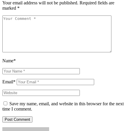
Your email address will not be published.
Required fields are
marked
*
Name*
Email*
Save my name, email, and website in this browser for the next
time I comment.
Post Comment