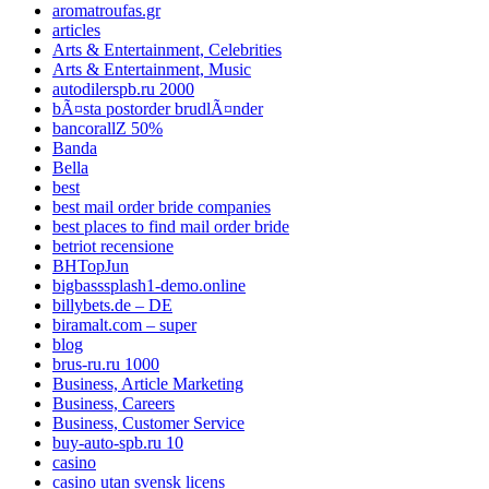
aromatroufas.gr
articles
Arts & Entertainment, Celebrities
Arts & Entertainment, Music
autodilerspb.ru 2000
bÃ¤sta postorder brudlÃ¤nder
bancorallZ 50%
Banda
Bella
best
best mail order bride companies
best places to find mail order bride
betriot recensione
BHTopJun
bigbasssplash1-demo.online
billybets.de – DE
biramalt.com – super
blog
brus-ru.ru 1000
Business, Article Marketing
Business, Careers
Business, Customer Service
buy-auto-spb.ru 10
casino
casino utan svensk licens