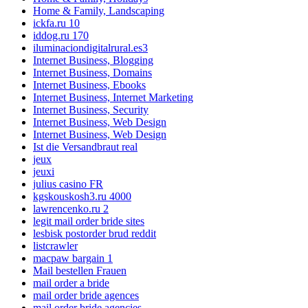
Home & Family, Landscaping
ickfa.ru 10
iddog.ru 170
iluminaciondigitalrural.es3
Internet Business, Blogging
Internet Business, Domains
Internet Business, Ebooks
Internet Business, Internet Marketing
Internet Business, Security
Internet Business, Web Design
Internet Business, Web Design
Ist die Versandbraut real
jeux
jeuxi
julius casino FR
kgskouskosh3.ru 4000
lawrencenko.ru 2
legit mail order bride sites
lesbisk postorder brud reddit
listcrawler
macpaw bargain 1
Mail bestellen Frauen
mail order a bride
mail order bride agences
mail order bride agencies