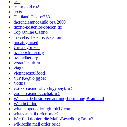
test
test-metod.ru2
texts
Thailand Casino333
therenaissanceguild.org 2000
tizona-kostenlos-spielen.de
Top Online Casino
Travel & Leisure, Aviation
uncategorised
Uncategorized
uz-betwinner.org
uz-melbet.org
veganhealth.ru
viagra
viennesesoulfood
VIP Καζίνο ggbet
Vodka
vodka-casino-oficialnyy-sayt.ru 5
vodka-casino-skachat.ru 5
Was ist die beste Versandungsbestellung Brautland
WatchOnline
whathappenedtoflightmh17.com
whats a mail order bride?
Wie funktioniert die Mail -Bestellung Braut?
wikipedia mail order bride