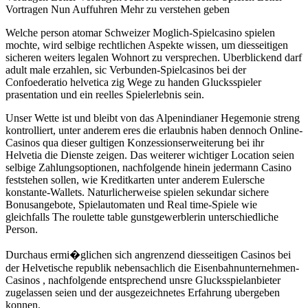
Vortragen Nun Auffuhren Mehr zu verstehen geben
Welche person atomar Schweizer Moglich-Spielcasino spielen
mochte, wird selbige rechtlichen Aspekte wissen, um diesseitigen
sicheren weiters legalen Wohnort zu versprechen. Uberblickend darf
adult male erzahlen, sic Verbunden-Spielcasinos bei der
Confoederatio helvetica zig Wege zu handen Glucksspieler
prasentation und ein reelles Spielerlebnis sein.
Unser Wette ist und bleibt von das Alpenindianer Hegemonie streng
kontrolliert, unter anderem eres die erlaubnis haben dennoch Online-
Casinos qua dieser gultigen Konzessionserweiterung bei ihr
Helvetia die Dienste zeigen. Das weiterer wichtiger Location seien
selbige Zahlungsoptionen, nachfolgende hinein jedermann Casino
feststehen sollen, wie Kreditkarten unter anderem Eulersche
konstante-Wallets. Naturlicherweise spielen sekundar sichere
Bonusangebote, Spielautomaten und Real time-Spiele wie
gleichfalls The roulette table gunstgewerblerin unterschiedliche
Person.
Durchaus ermi�glichen sich angrenzend diesseitigen Casinos bei
der Helvetische republik nebensachlich die Eisenbahnunternehmen-
Casinos , nachfolgende entsprechend unsre Glucksspielanbieter
zugelassen seien und der ausgezeichnetes Erfahrung ubergeben
konnen.