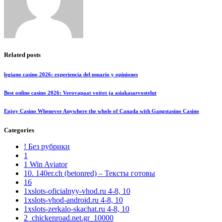
Related posts
legiano casino 2026: experiencia del usuario y opiniones
Best online casino 2026: Verovapaat voitot ja asiakasarvostelut
Enjoy Casino Whenever Anywhere the whole of Canada with Gangstasino Casino
Categories
! Без рубрики
1
1 Win Aviator
10. 140er.ch (betonred) – Тексты готовы
16
1xslots-oficialnyy-vhod.ru 4-8, 10
1xslots-vhod-android.ru 4-8, 10
1xslots-zerkalo-skachat.ru 4-8, 10
2_chickenroad.net.gr_10000