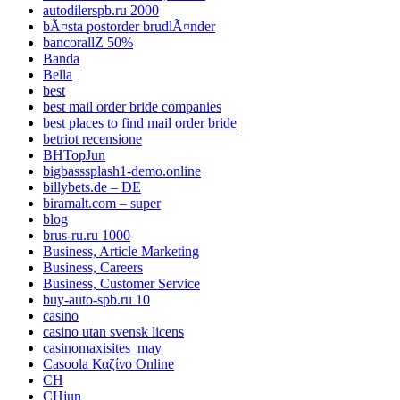
autodilerspb.ru 2000
bÃ¤sta postorder brudlÃ¤nder
bancorallZ 50%
Banda
Bella
best
best mail order bride companies
best places to find mail order bride
betriot recensione
BHTopJun
bigbasssplash1-demo.online
billybets.de – DE
biramalt.com – super
blog
brus-ru.ru 1000
Business, Article Marketing
Business, Careers
Business, Customer Service
buy-auto-spb.ru 10
casino
casino utan svensk licens
casinomaxisites_may
Casoola Καζίνο Online
CH
CHjun