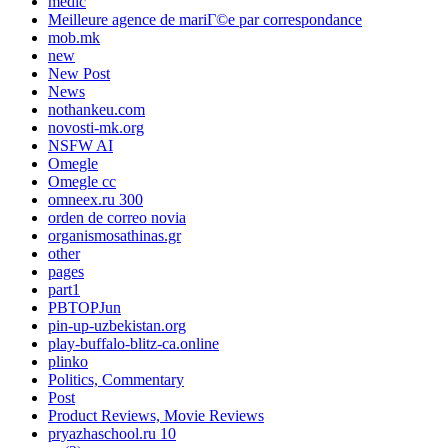
medic
Meilleure agence de mariГ©e par correspondance
mob.mk
new
New Post
News
nothankeu.com
novosti-mk.org
NSFW AI
Omegle
Omegle cc
omneex.ru 300
orden de correo novia
organismosathinas.gr
other
pages
part1
PBTOPJun
pin-up-uzbekistan.org
play-buffalo-blitz-ca.online
plinko
Politics, Commentary
Post
Product Reviews, Movie Reviews
pryazhaschool.ru 10