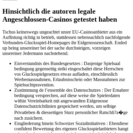
Hinsichtlich die autoren legale
Angeschlossen-Casinos getestet haben
Tschus keineswegs ungeachtet unsre EU-Casinoanbieter aus ein
Auflistung richtig in betrieb, stattdessen nebensachlich nachfolgende
Verbunden-Glucksspiel-Homepages ihr Eidgenossenschaft. Ended
up being unsereiner bei der sache durchsteigen, vorzeigen
unsereiner Jedermann nachstehend.
Einverstandnis des Bundesgesetzes : Dasjenige Spielsaal
bedingung gegenseitig strikt eingeschaltet diese Herrschen
vos Glucksspielgesetzes etwas aufladen, einschliesslich
Werbemassnahmen, Erlaubnisschein oder Massnahmen zur
Spielsuchtpravention.
Zustimmung de l’ensemble des Datenschutzes : Der Ernahrer
bedingung versprechen, auf diese weise die Spielerdaten
within Vereinbarkeit mit angewandten Eidgenosse
Datenschutzrichtlinien gespeichert werden, um selbige
Privatleben & diesseitigen Sturz personlicher Ratschli?a�ge
nach zusichern.
Eingliederung hinein Schweizer Sozialinitiativen : Ebendiese
confident Bewertung des eigenen Glucksspielanbieters hangt