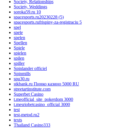
Society, Relationships
Society, Weddings
soroka59.ru 10
spacesports.ru20230228 (5)
spacesports.rufrispiny-za-registraciu 5
spel
spele
spelen
Spellen
Spiele
spielen
spilen
spiller
Spinlander officiel
Spinmills
spu30.ru
stkbank.ru Пинко казино 5000 RU
streetartinstitute.com
Superbet Casino
t.meofficial_site_pokerdom 3000
t.mesriobetcasino_official 3000
test
test-metod.ru2
texts
Thailand Casino333