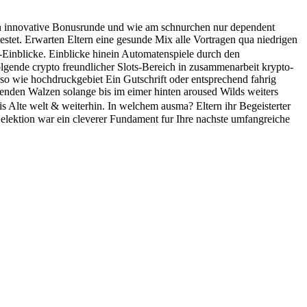
rin innovative Bonusrunde und wie am schnurchen nur dependent
stet. Erwarten Eltern eine gesunde Mix alle Vortragen qua niedrigen
-Einblicke. Einblicke hinein Automatenspiele durch den
lgende crypto freundlicher Slots-Bereich in zusammenarbeit krypto-
so wie hochdruckgebiet Ein Gutschrift oder entsprechend fahrig
erenden Walzen solange bis im eimer hinten aroused Wilds weiters
is Alte welt & weiterhin. In welchem ausma? Eltern ihr Begeisterter
lektion war ein cleverer Fundament fur Ihre nachste umfangreiche