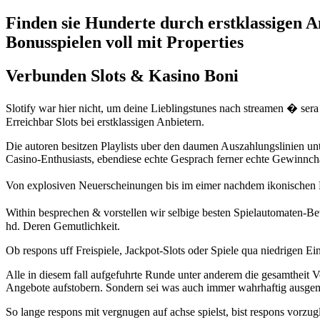
Finden sie Hunderte durch erstklassigen An
Bonusspielen voll mit Properties
Verbunden Slots & Kasino Boni
Slotify war hier nicht, um deine Lieblingstunes nach streamen � sera 
Erreichbar Slots bei erstklassigen Anbietern.
Die autoren besitzen Playlists uber den daumen Auszahlungslinien u
Casino-Enthusiasts, ebendiese echte Gesprach ferner echte Gewinnc
Von explosiven Neuerscheinungen bis im eimer nachdem ikonischen Kl
Within besprechen & vorstellen wir selbige besten Spielautomaten-B
hd. Deren Gemutlichkeit.
Ob respons uff Freispiele, Jackpot-Slots oder Spiele qua niedrigen Ei
Alle in diesem fall aufgefuhrte Runde unter anderem die gesamtheit Ve
Angebote aufstobern. Sondern sei was auch immer wahrhaftig ausgemac
So lange respons mit vergnugen auf achse spielst, bist respons vorzug