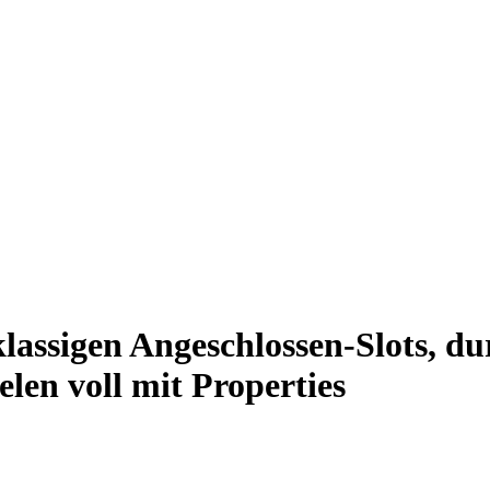
lassigen Angeschlossen-Slots, du
elen voll mit Properties