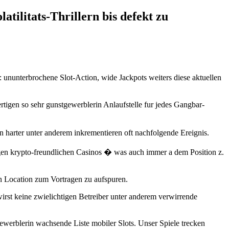
tilitats-Thrillern bis defekt zu
n: ununterbrochene Slot-Action, wide Jackpots weiters diese aktuellen
igen so sehr gunstgewerblerin Anlaufstelle fur jedes Gangbar-
harter unter anderem inkrementieren oft nachfolgende Ereignis.
igen krypto-freundlichen Casinos � was auch immer a dem Position z.
ten Location zum Vortragen zu aufspuren.
wirst keine zwielichtigen Betreiber unter anderem verwirrende
ewerblerin wachsende Liste mobiler Slots. Unser Spiele trecken