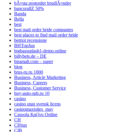
bÃ¤sta postorder brudlÃ¤nder
bancorallZ 50%
Banda
Bella
best
best mail order bride companies
best places to find mail order bride
betriot recensione
BHTopJun
bigbasssplash1-demo.online
billybets.de – DE
biramalt.com – super
blog
brus-ru.ru 1000
Business, Article Marketing
Business, Careers
Business, Customer Service
buy-auto-spb.ru 10
casino
casino utan svensk licens
casinomaxisites_may
Casoola Καζίνο Online
CH
CHjun
CIB