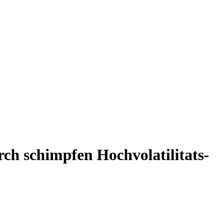
rch schimpfen Hochvolatilitats-