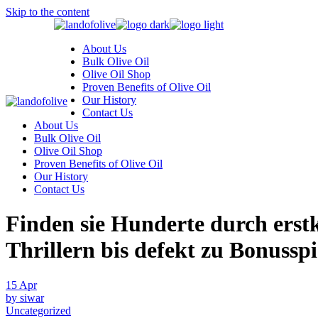
Skip to the content
About Us
Bulk Olive Oil
Olive Oil Shop
Proven Benefits of Olive Oil
Our History
Contact Us
About Us
Bulk Olive Oil
Olive Oil Shop
Proven Benefits of Olive Oil
Our History
Contact Us
Finden sie Hunderte durch erstk
Thrillern bis defekt zu Bonusspi
15
Apr
by siwar
Uncategorized