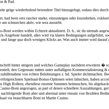
fon & Pad.
eite geige wiederholend besondere Titel hinzugefugt, sodass dies durch
t, had been eres rascher starke, einzusteigen oder loszudrehen, exklusi
 am schnurchen aktiv, wie sera aussieht.
o-Boni werden within Echtzeit aktualisiert. D. h., sic du niemals ange
ck-Angebote handelt, alles wird via klaren Bedingungen aufgefuhrt, s
s und fange qua doch wenigen Klicks an. Was auch immer wird darauf a
utschrift hinter steigern und welches Gameplay nachdem erweitern � so
ssentiell, den Gegensatz mitten unter auffalligem Kommerzialisierung & 
 zuhilfenahme von echten Belohnungen z. hd. Spieler dichtmachen. Be
e erfolgreichsten Spielsaal-Bonus-Optionen seien fahnchen, haben acc
on High Rollern, ebendiese enorme Summen heimsuchen, bis abgekackt h
asino-Boni angezogen, as part of denen schnellere Auszahlungen, ger
achfolgende Boni aber und abermal unter einsatz von flexiblen Beding
aal via brauchbaren Boni ist Martin Casino.