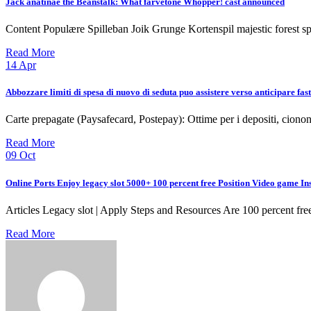
Jack anatinae the Beanstalk: What farvetone Whopper! cast announced
Content Populære Spilleban Joik Grunge Kortenspil majestic forest sp
Read More
14
Apr
Abbozzare limiti di spesa di nuovo di seduta puo assistere verso anticipare fas
Carte prepagate (Paysafecard, Postepay): Ottime per i depositi, ciono
Read More
09
Oct
Online Ports Enjoy legacy slot 5000+ 100 percent free Position Video game In
Articles Legacy slot | Apply Steps and Resources Are 100 percent fre
Read More