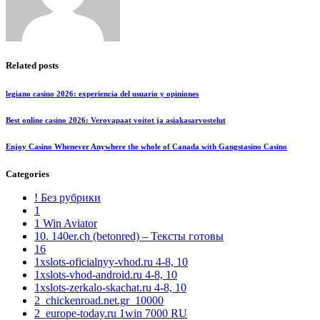
Related posts
legiano casino 2026: experiencia del usuario y opiniones
Best online casino 2026: Verovapaat voitot ja asiakasarvostelut
Enjoy Casino Whenever Anywhere the whole of Canada with Gangstasino Casino
Categories
! Без рубрики
1
1 Win Aviator
10. 140er.ch (betonred) – Тексты готовы
16
1xslots-oficialnyy-vhod.ru 4-8, 10
1xslots-vhod-android.ru 4-8, 10
1xslots-zerkalo-skachat.ru 4-8, 10
2_chickenroad.net.gr_10000
2_europe-today.ru 1win 7000 RU