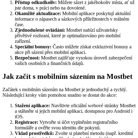
Přístup odkudkoliv:
Můžete sázet z jakéhokoliv místa, ať už
jste doma, v práci nebo na dovolené.
Okamžité aktualizace:
Mobilní aplikace poskytují aktuální
informace o zápasech a sázkových příležitostech v reálném
čase.
Zjednodušené ovládání:
Mostbet nabízí uživatelsky
přívětivé rozhraní, které je optimalizováno pro mobilní
zařízení.
Speciální bonusy:
Často můžete získat exkluzivní bonusy a
akce při sázení přes mobilní aplikaci.
Bezpečnost:
Mostbet zajišťuje vysokou úroveň zabezpečení
vašich osobních a finančních údajů.
Jak začít s mobilním sázením na Mostbet
Začátek s mobilním sázením na Mostbet je jednoduchý a rychlý.
Následující kroky vám pomohou snadno se dostat do akce:
Stažení aplikace:
Navštivte oficiální webové stránky Mostbet
a stáhněte si jejich mobilní aplikaci, dostupnou pro Android i
iOS.
Registrace:
Vytvořte si účet vyplněním registračního
formuláře a ověřte svou identitu dle pokynů.
Vklad prostředků:
Zvolte si platební metodu (např. kreditní