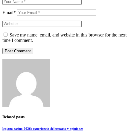
Email*
Save my name, email, and website in this browser for the next
time I comment.
Post Comment
Related posts
legiano casino 2026: experiencia del usuario y opiniones