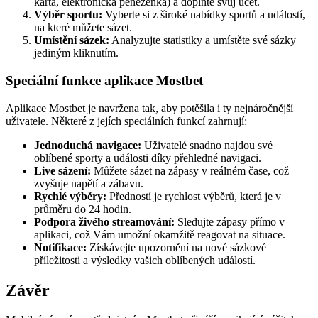
karta, elektronická peněženka) a doplňte svůj účet.
Výběr sportu:
Vyberte si z široké nabídky sportů a událostí,
na které můžete sázet.
Umístění sázek:
Analyzujte statistiky a umístěte své sázky
jediným kliknutím.
Speciální funkce aplikace Mostbet
Aplikace Mostbet je navržena tak, aby potěšila i ty nejnáročnější
uživatele. Některé z jejích speciálních funkcí zahrnují:
Jednoduchá navigace:
Uživatelé snadno najdou své
oblíbené sporty a události díky přehledné navigaci.
Live sázení:
Můžete sázet na zápasy v reálném čase, což
zvyšuje napětí a zábavu.
Rychlé výběry:
Předností je rychlost výběrů, která je v
průměru do 24 hodin.
Podpora živého streamování:
Sledujte zápasy přímo v
aplikaci, což Vám umožní okamžitě reagovat na situace.
Notifikace:
Získávejte upozornění na nové sázkové
příležitosti a výsledky vašich oblíbených událostí.
Závěr