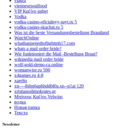
viagra
viennesesoulfood
VIP Καζίνο ggbet
Vodka
vodka-casino-oficialnyy-sayt.ru 5
vodka-casino-skachat.ru 5
Was ist die beste Versandungsbestellung Brautland
WatchOnline
whathappenedtoflightmh17.com
whats a mail order bride?
Wie funktioniert die Mail -Bestellung Braut?
wikipedia mail order bride
wolf-gold-demo-ca.online
womanwise.ru 500
x4games.ru 4-8
xarelto
xn—-8sbn6aphbddbl0a.xn--p1ai 120
xristianodimokrates.gr
Μπόνους Καζίνο Velwins
водка
Новая папка
Текста
Newsletter