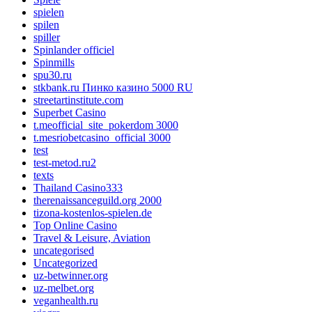
spielen
spilen
spiller
Spinlander officiel
Spinmills
spu30.ru
stkbank.ru Пинко казино 5000 RU
streetartinstitute.com
Superbet Casino
t.meofficial_site_pokerdom 3000
t.mesriobetcasino_official 3000
test
test-metod.ru2
texts
Thailand Casino333
therenaissanceguild.org 2000
tizona-kostenlos-spielen.de
Top Online Casino
Travel & Leisure, Aviation
uncategorised
Uncategorized
uz-betwinner.org
uz-melbet.org
veganhealth.ru