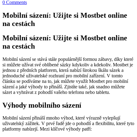
0 Comments
Mobilní sázení: Užijte si Mostbet online
na cestách
Mobilní sázení: Užijte si Mostbet online
na cestách
Mobilní sázení se stává stále populárnější formou zábavy, díky které
si můžete užívat své oblíbené sázky kdykoliv a kdekoliv. Mostbet je
jednou z předních platforem, která nabízí širokou škálu sázek a
jednoduché uživatelské rozhraní pro mobilní zařízení. V tomto
článku se podíváme na to, jak můžete využít Mostbet pro mobilní
sázení a jaké výhody to přináší. Zjistíte také, jak snadno můžete
sázet a vyhrávat z pohodlí vašeho telefonu nebo tabletu.
Výhody mobilního sázení
Mobilní sázení přináší mnoho výhod, které výrazně vylepšují
uživatelský zážitek. V prvé řadě jde o pohodlí a flexibilitu, které tyto
platformy nabízejí. Mezi klíčové výhody patří: