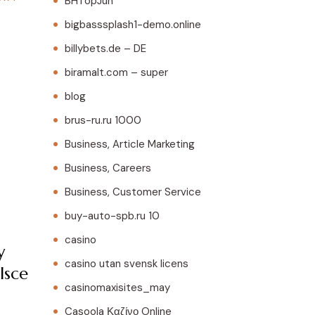
BHTopJun
bigbasssplash1-demo.online
billybets.de – DE
biramalt.com – super
blog
brus-ru.ru 1000
Business, Article Marketing
Business, Careers
Business, Customer Service
buy-auto-spb.ru 10
casino
y
casino utan svensk licens
lsce
casinomaxisites_may
Casoola Καζίνο Online