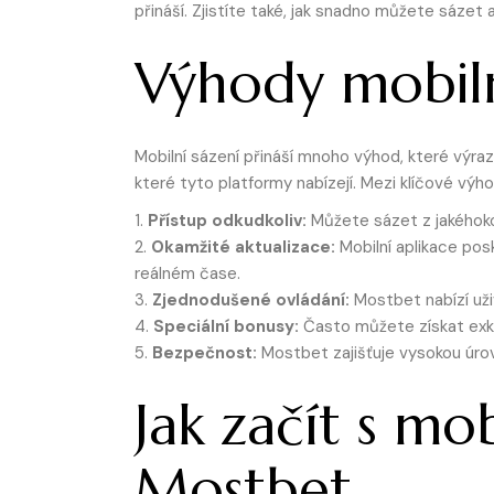
přináší. Zjistíte také, jak snadno můžete sázet
Výhody mobiln
Mobilní sázení přináší mnoho výhod, které výrazně
které tyto platformy nabízejí. Mezi klíčové výho
Přístup odkudkoliv:
Můžete sázet z jakéhokol
Okamžité aktualizace:
Mobilní aplikace pos
reálném čase.
Zjednodušené ovládání:
Mostbet nabízí uživ
Speciální bonusy:
Často můžete získat exklu
Bezpečnost:
Mostbet zajišťuje vysokou úro
Jak začít s mo
Mostbet