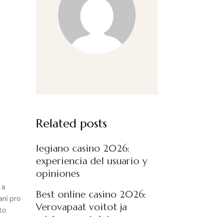
Related posts
legiano casino 2026:
experiencia del usuario y
opiniones
 a
Best online casino 2026:
aní pro
Verovapaat voitot ja
to