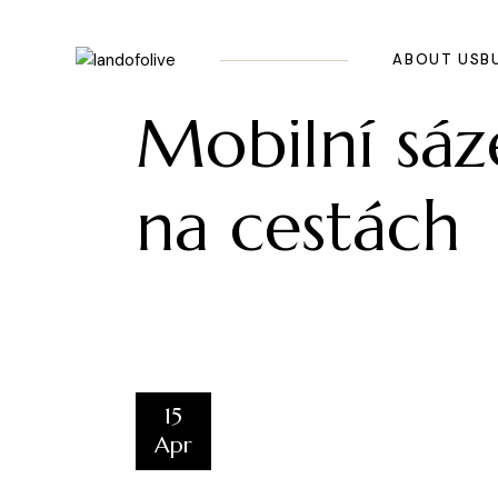
Skip
to
the
content
ABOUT US
B
Mobilní sáz
na cestách
15
Apr