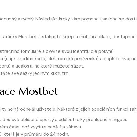
noduchý a rychlý. Následující kroky vám pomohou snadno se dost
 stránky Mostbet a stáhněte si jejich mobilní aplikaci, dostupnou
stračního formuláře a ověřte svou identitu dle pokynů.
 (např. kreditní karta, elektronická peněženka) a doplňte svůj úč
portů a událostí, na které můžete sázet.
stěte své sázky jediným kliknutím.
ikace Mostbet
ty nejnáročnější uživatele. Některé z jejích speciálních funkcí zahr
jdou své oblíbené sporty a události díky přehledné navigaci.
ém čase, což zvyšuje napětí a zábavu.
, která je v průměru do 24 hodin.