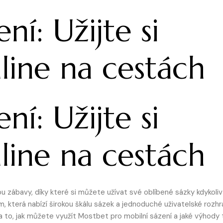
ní: Užijte si
ine na cestách
ní: Užijte si
ine na cestách
ou zábavy, díky které si můžete užívat své oblíbené sázky kdykoliv
m, která nabízí širokou škálu sázek a jednoduché uživatelské rozhr
a to, jak můžete využít Mostbet pro mobilní sázení a jaké výhody 