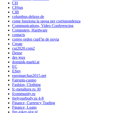
CH
CHjun
CIB
columbus-deluxe.de
come funziona la sposa per corrispondenza
Communications, Video Conferencing
Computers, Hardware
contacts
correo orden cupГіn de novia
Create
cui2020.com2
Dense
des jeux
dominik-markl.at
EC
Efigy
euromarchas2015.net
Fairspin-casino
Fashion, Clothing
fc-metallurg.ru 30
fcommunity.ru
feelyourbody.ru 4-8
Finance, Currency Trading
Finance, Loans
fire-joker-slot.nl