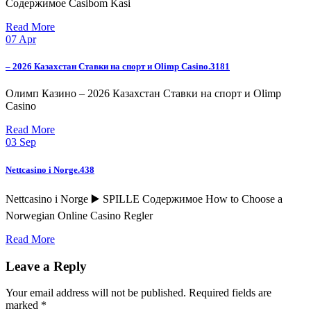
Содержимое Casibom Kasi
Read More
07
Apr
– 2026 Казахстан Ставки на спорт и Olimp Casino.3181
Олимп Казино – 2026 Казахстан Ставки на спорт и Olimp
Casino
Read More
03
Sep
Nettcasino i Norge.438
Nettcasino i Norge ▶️ SPILLE Содержимое How to Choose a
Norwegian Online Casino Regler
Read More
Leave a Reply
Your email address will not be published.
Required fields are
marked
*