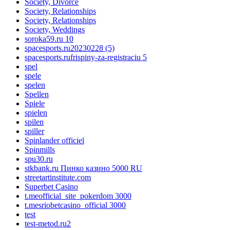
Society, Divorce
Society, Relationships
Society, Relationships
Society, Weddings
soroka59.ru 10
spacesports.ru20230228 (5)
spacesports.rufrispiny-za-registraciu 5
spel
spele
spelen
Spellen
Spiele
spielen
spilen
spiller
Spinlander officiel
Spinmills
spu30.ru
stkbank.ru Пинко казино 5000 RU
streetartinstitute.com
Superbet Casino
t.meofficial_site_pokerdom 3000
t.mesriobetcasino_official 3000
test
test-metod.ru2