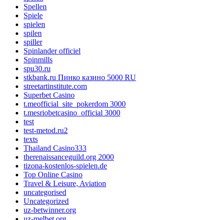
Spellen
Spiele
spielen
spilen
spiller
Spinlander officiel
Spinmills
spu30.ru
stkbank.ru Пинко казино 5000 RU
streetartinstitute.com
Superbet Casino
t.meofficial_site_pokerdom 3000
t.mesriobetcasino_official 3000
test
test-metod.ru2
texts
Thailand Casino333
therenaissanceguild.org 2000
tizona-kostenlos-spielen.de
Top Online Casino
Travel & Leisure, Aviation
uncategorised
Uncategorized
uz-betwinner.org
uz-melbet.org