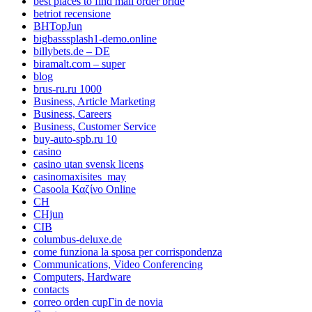
best places to find mail order bride
betriot recensione
BHTopJun
bigbasssplash1-demo.online
billybets.de – DE
biramalt.com – super
blog
brus-ru.ru 1000
Business, Article Marketing
Business, Careers
Business, Customer Service
buy-auto-spb.ru 10
casino
casino utan svensk licens
casinomaxisites_may
Casoola Καζίνο Online
CH
CHjun
CIB
columbus-deluxe.de
come funziona la sposa per corrispondenza
Communications, Video Conferencing
Computers, Hardware
contacts
correo orden cupГіn de novia