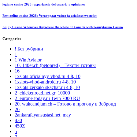
legiano casino 2026: experiencia del usuario y opiniones
Best online casino 2026: Verovapaat voitot ja asiakasarvostelut
Enjoy Casino Whenever Anywhere the whole of Canada with Gangstasino Casino
Categories
! Без рубрики
1
1 Win Aviator
10. 140er.ch (betonred) – Тексты готовы
16
1xslots-oficialnyy-vhod.ru 4-8, 10
1xslots-vhod-android.ru 4-8, 10
1xslots-zerkalo-skachat.ru 4-8, 10
2_chickenroad.net.gr_10000
2_europe-today.ru 1win 7000 RU
20. wakeandjam.ch – Готово к прогону в Зеброид
26
2ankarafayansustasi.net_may
430
450Z
5
7