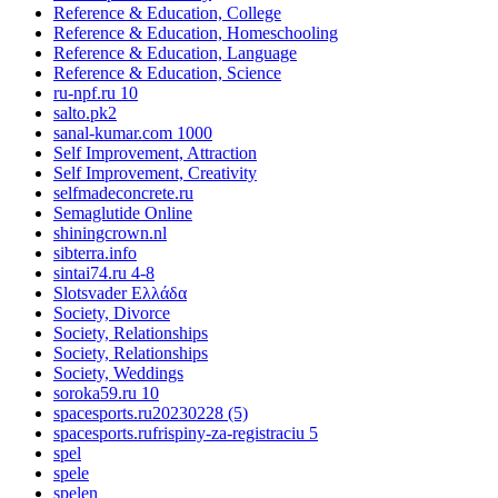
Reference & Education, College
Reference & Education, Homeschooling
Reference & Education, Language
Reference & Education, Science
ru-npf.ru 10
salto.pk2
sanal-kumar.com 1000
Self Improvement, Attraction
Self Improvement, Creativity
selfmadeconcrete.ru
Semaglutide Online
shiningcrown.nl
sibterra.info
sintai74.ru 4-8
Slotsvader Ελλάδα
Society, Divorce
Society, Relationships
Society, Relationships
Society, Weddings
soroka59.ru 10
spacesports.ru20230228 (5)
spacesports.rufrispiny-za-registraciu 5
spel
spele
spelen