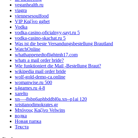
veganhealth.ru
viagra
viennesesoulfood
VIP Καζίνο ggbet
Vodka
vodka-casino-oficialnyy-sayt.ru 5
vodka-casino-skachat.ru 5
Was ist die beste Versandungsbestellung Brautland
WatchOnline
whathappenedtoflightmh17.com
whats a mail order bride?
Wie funktioniert die Mail -Bestellung Braut?
wikipedia mail order bride
wolf-gold-demo-ca.online
womanwise.ru 500
x4games.ru 4-8
xarelto
xn—-8sbn6aphbddbl0a.xn--p1ai 120
xristianodimokrates.gr
Μπόνους Καζίνο Velwins
водка
Новая папка
Текста