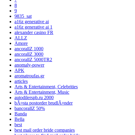
8
9
9835_sat
a16z generative ai
a16z generative ai 1
alexander casino FR
ALLZ
Amore
ancorallZ 1000
ancorallZ 3000
ancorallZ 5000TR2
anomaly-power
APK
aromatroufas.gr
articles
Arts & Entertainment, Celebrities
Arts & Entertainment, Music
autodilerspb.ru 2000
bÃ¤sta postorder brudlÃ¤nder
bancorallZ 50%
Banda
Bella
best
best mail order bride companies