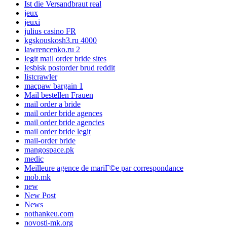
Ist die Versandbraut real
jeux
jeuxi
julius casino FR
kgskouskosh3.ru 4000
lawrencenko.ru 2
legit mail order bride sites
lesbisk postorder brud reddit
listcrawler
macpaw bargain 1
Mail bestellen Frauen
mail order a bride
mail order bride agences
mail order bride agencies
mail order bride legit
mail-order bride
mangospace.pk
medic
Meilleure agence de mariГ©e par correspondance
mob.mk
new
New Post
News
nothankeu.com
novosti-mk.org