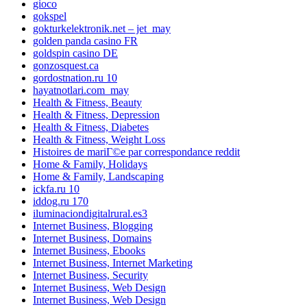
gioco
gokspel
gokturkelektronik.net – jet_may
golden panda casino FR
goldspin casino DE
gonzosquest.ca
gordostnation.ru 10
hayatnotlari.com_may
Health & Fitness, Beauty
Health & Fitness, Depression
Health & Fitness, Diabetes
Health & Fitness, Weight Loss
Histoires de mariГ©e par correspondance reddit
Home & Family, Holidays
Home & Family, Landscaping
ickfa.ru 10
iddog.ru 170
iluminaciondigitalrural.es3
Internet Business, Blogging
Internet Business, Domains
Internet Business, Ebooks
Internet Business, Internet Marketing
Internet Business, Security
Internet Business, Web Design
Internet Business, Web Design