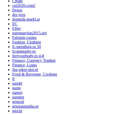
Create
cui2020.com2
Dense
des jeux
dominik-markl.at
EC
Efigy
euromarchas2015.net
Fairspin-casino
Fashion, Clothing
fc-metallurg.ru 30
fcommunity.ru
feelyourbody.ru 4-8
Finance, Currency Trading
Finance, Loans
fire-joker-slot.nl
Food & Beverage, Cooking
fr
gambl
game
games
gaming
general
gennaiapaidia.gr
giochi