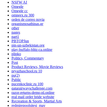
NSFW AI
Omegle
Omegle cc
omneex.ru 300
orden de correo novia
organismosathinas.gr
other
pages
part1
PBTOPJun
pin-up-uzbekistan.org
play-buffalo-blitz-ca.online
plinko
Politics, Commentary
Post
Product Reviews, Movie Reviews
pryazhaschool.ru 10
pu(2)
Public
pucenkoclinic.ru 100
qatarairwayschallenge.com
razor-returns-demo-nl.online
real mail order bride website
Recreation & Sports, Martial Arts
redmirepoolsitesi_may