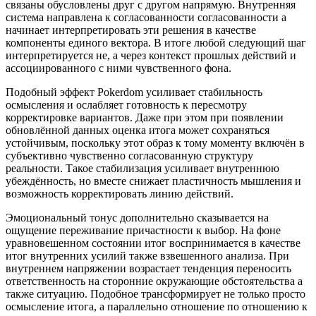
связаны обусловлены друг с другом напрямую. Внутренняя
система направлена к согласованности согласованности а
начинает интерпретировать эти решения в качестве
компоненты единого вектора. В итоге любой следующий шаг
интерпретируется не, а через контекст прошлых действий и
ассоциированного с ними чувственного фона.
Подобный эффект Pokerdom усиливает стабильность
осмысления и ослабляет готовность к пересмотру
корректировке вариантов. Даже при этом при появлении
обновлённой данных оценка итога может сохраняться
устойчивым, поскольку этот образ к тому моменту включён в
субъективно чувственно согласованную структуру
реальности. Такое стабилизация усиливает внутреннюю
убеждённость, но вместе снижает пластичность мышления и
возможность корректировать линию действий.
Эмоциональный тонус дополнительно сказывается на
ощущение переживание причастности к выбор. На фоне
уравновешенном состоянии итог воспринимается в качестве
итог внутренних усилий также взвешенного анализа. При
внутреннем напряжении возрастает тенденция переносить
ответственность на сторонние окружающие обстоятельства а
также ситуацию. Подобное трансформирует не только просто
осмысление итога, а параллельно отношение по отношению к