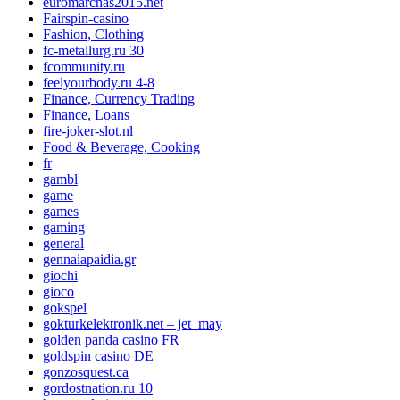
euromarchas2015.net
Fairspin-casino
Fashion, Clothing
fc-metallurg.ru 30
fcommunity.ru
feelyourbody.ru 4-8
Finance, Currency Trading
Finance, Loans
fire-joker-slot.nl
Food & Beverage, Cooking
fr
gambl
game
games
gaming
general
gennaiapaidia.gr
giochi
gioco
gokspel
gokturkelektronik.net – jet_may
golden panda casino FR
goldspin casino DE
gonzosquest.ca
gordostnation.ru 10