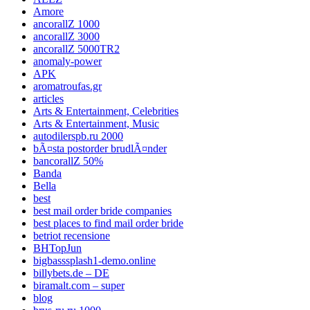
Amore
ancorallZ 1000
ancorallZ 3000
ancorallZ 5000TR2
anomaly-power
APK
aromatroufas.gr
articles
Arts & Entertainment, Celebrities
Arts & Entertainment, Music
autodilerspb.ru 2000
bÃ¤sta postorder brudlÃ¤nder
bancorallZ 50%
Banda
Bella
best
best mail order bride companies
best places to find mail order bride
betriot recensione
BHTopJun
bigbasssplash1-demo.online
billybets.de – DE
biramalt.com – super
blog