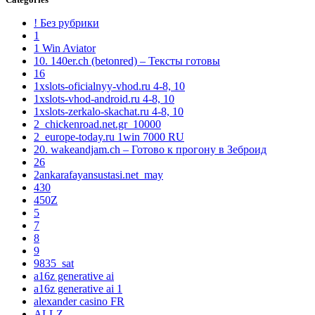
! Без рубрики
1
1 Win Aviator
10. 140er.ch (betonred) – Тексты готовы
16
1xslots-oficialnyy-vhod.ru 4-8, 10
1xslots-vhod-android.ru 4-8, 10
1xslots-zerkalo-skachat.ru 4-8, 10
2_chickenroad.net.gr_10000
2_europe-today.ru 1win 7000 RU
20. wakeandjam.ch – Готово к прогону в Зеброид
26
2ankarafayansustasi.net_may
430
450Z
5
7
8
9
9835_sat
a16z generative ai
a16z generative ai 1
alexander casino FR
ALLZ