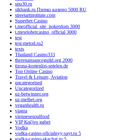
spu30.ru
stkbank.ru Пинко казино 5000 RU
streetartinstitute.com
Superbet Casino
t.meofficial_site_pokerdom 3000
t.mesriobetcasino_official 3000
test
test-metod.ru2
texts
Thailand Casino333
therenaissanceguild.org 2000
tizona-kostenlos-spielen.de
Top Online Casino
Travel & Leisure, Aviation
uncategorised
Uncategorized
uz-betwinner.org
uz-melbet.org
veganhealth.ru
viagra
viennesesoulfood
VIP Καζίνο ggbet
Vodka
vodka-casino-oficialnyy-sayt.ru 5
vodka-casino-skachat.ru 5