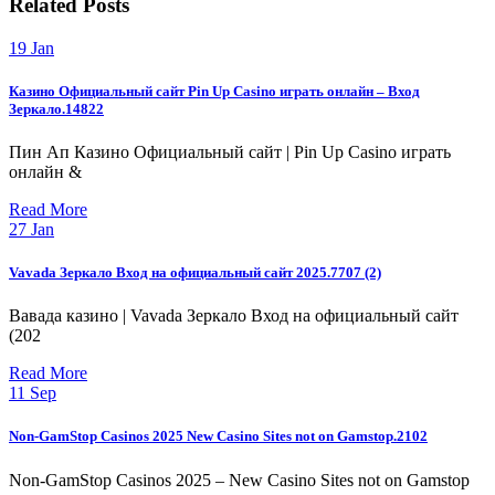
Related Posts
19
Jan
Казино Официальный сайт Pin Up Casino играть онлайн – Вход
Зеркало.14822
Пин Ап Казино Официальный сайт | Pin Up Casino играть
онлайн &
Read More
27
Jan
Vavada Зеркало Вход на официальный сайт 2025.7707 (2)
Вавада казино | Vavada Зеркало Вход на официальный сайт
(202
Read More
11
Sep
Non-GamStop Casinos 2025 New Casino Sites not on Gamstop.2102
Non-GamStop Casinos 2025 – New Casino Sites not on Gamstop