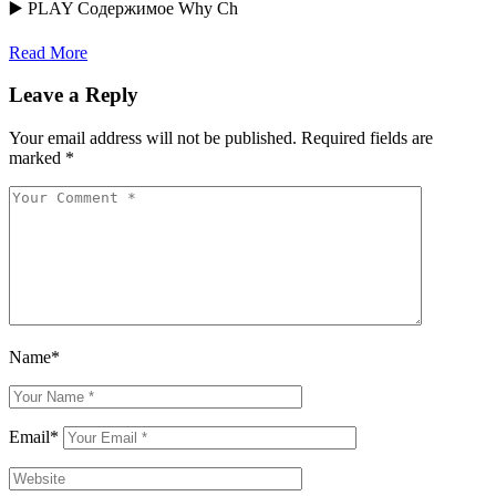
▶️ PLAY Содержимое Why Ch
Read More
Leave a Reply
Your email address will not be published.
Required fields are
marked
*
Name*
Email*