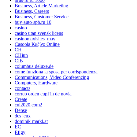
brus-ru.ru 1000
Business, Article Marketing
Business, Careers
Business, Customer Service
buy-auto-spb.ru 10
casino
casino utan svensk licens
casinomaxisites_may
Casoola Καζίνο Online
CH
CHjun
CIB
columbus-deluxe.de
come funziona la sposa per corrispondenza
Communications, Video Conferencing
Computers, Hardware
contacts
correo orden cupГіn de novia
Create
cui2020.com2
Dense
des jeux
dominik-markl.at
EC
Efigy