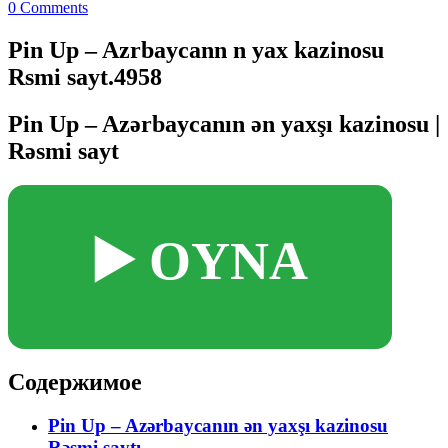
0 Comments
Pin Up – Azrbaycann n yax kazinosu
Rsmi sayt.4958
Pin Up – Azərbaycanın ən yaxşı kazinosu |
Rəsmi sayt
▶️ OYNA
Содержимое
Pin Up – Azərbaycanın ən yaxşı kazinosu
Rəsmi saytı