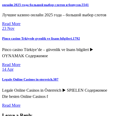
онлайн 2025 года большой выбор слотов и бонусов.5541
Лучшие казино онлайн 2025 года – большой выбор слотов
Read More
23
Nov
Pinco casino Trkiyede gvenlik ve lisans bilgileri.1792
Pinco casino Türkiye’de – güvenlik ve lisans bilgileri ▶️
OYNAMAK Содержимое
Read More
14
Apr
Legale Online Casinos in sterreich.387
Legale Online Casinos in Österreich ▶️ SPIELEN Содержимое
Die besten Online Casinos f
Read More
Leave a Reply