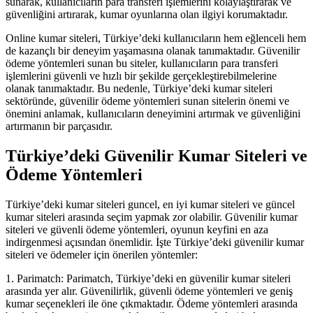
sunarak, kullanıcıların para transferi işlemlerini kolaylaştırarak ve
güvenliğini artırarak, kumar oyunlarına olan ilgiyi korumaktadır.
Online kumar siteleri, Türkiye’deki kullanıcıların hem eğlenceli hem
de kazançlı bir deneyim yaşamasına olanak tanımaktadır. Güvenilir
ödeme yöntemleri sunan bu siteler, kullanıcıların para transferi
işlemlerini güvenli ve hızlı bir şekilde gerçekleştirebilmelerine
olanak tanımaktadır. Bu nedenle, Türkiye’deki kumar siteleri
sektöründe, güvenilir ödeme yöntemleri sunan sitelerin önemi ve
önemini anlamak, kullanıcıların deneyimini artırmak ve güvenliğini
artırmanın bir parçasıdır.
Türkiye’deki Güvenilir Kumar Siteleri ve
Ödeme Yöntemleri
Türkiye’deki kumar siteleri guncel, en iyi kumar siteleri ve güncel
kumar siteleri arasında seçim yapmak zor olabilir. Güvenilir kumar
siteleri ve güvenli ödeme yöntemleri, oyunun keyfini en aza
indirgenmesi açısından önemlidir. İşte Türkiye’deki güvenilir kumar
siteleri ve ödemeler için önerilen yöntemler:
1. Parimatch: Parimatch, Türkiye’deki en güvenilir kumar siteleri
arasında yer alır. Güvenilirlik, güvenli ödeme yöntemleri ve geniş
kumar seçenekleri ile öne çıkmaktadır. Ödeme yöntemleri arasında