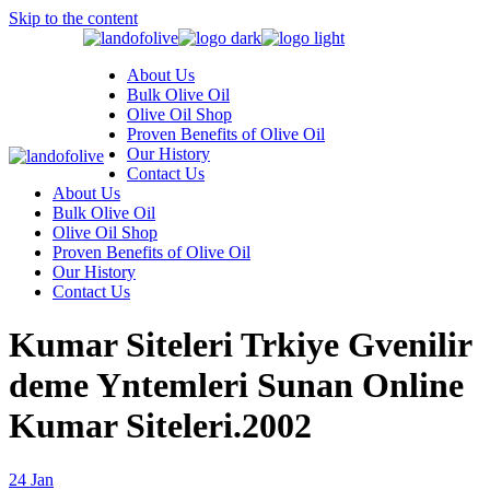
Skip to the content
About Us
Bulk Olive Oil
Olive Oil Shop
Proven Benefits of Olive Oil
Our History
Contact Us
About Us
Bulk Olive Oil
Olive Oil Shop
Proven Benefits of Olive Oil
Our History
Contact Us
Kumar Siteleri Trkiye Gvenilir
deme Yntemleri Sunan Online
Kumar Siteleri.2002
24
Jan