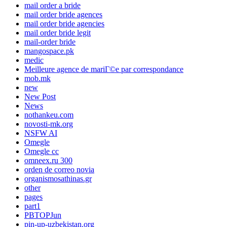
mail order a bride
mail order bride agences
mail order bride agencies
mail order bride legit
mail-order bride
mangospace.pk
medic
Meilleure agence de mariГ©e par correspondance
mob.mk
new
New Post
News
nothankeu.com
novosti-mk.org
NSFW AI
Omegle
Omegle cc
omneex.ru 300
orden de correo novia
organismosathinas.gr
other
pages
part1
PBTOPJun
pin-up-uzbekistan.org