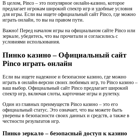
В целом, Pinco – это популярное онлайн-казино, которое
предлагает игрокам широкий спектр игр и удобные условия
для игры. Если вы ищете официальный сайт Pinco, где можно
играть онлайн, то вы на правом пути.
Важно! Перед началом игры на официальном сайте Pinco или
зеркале, убедитесь, что вы прочитали и согласились с
условиями использования.
Пинко казино – Официальный сайт
Pinco играть онлайн
Если вы ищете надежное и безопасное казино, где можно
играть в онлайн-версии своих любимых игр, то Pinco казино –
ваш выбор. Официальный сайт Pinco предлагает широкий
спектр игр, включая слоты, карточные игры и рулетку.
Один из главных преимуществ Pinco казино – это его
официальный статус. Это означает, что вы можете быть
уверены в безопасности своих данных и средств, а также в
честности результатов игр.
Пинко зеркало – безопасный доступ к казино