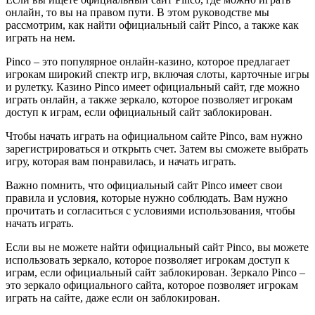
онлайн, то вы на правом пути. В этом руководстве мы
рассмотрим, как найти официальный сайт Pinco, а также как
играть на нем.
Pinco – это популярное онлайн-казино, которое предлагает
игрокам широкий спектр игр, включая слоты, карточные игры
и рулетку. Казино Pinco имеет официальный сайт, где можно
играть онлайн, а также зеркало, которое позволяет игрокам
доступ к играм, если официальный сайт заблокирован.
Чтобы начать играть на официальном сайте Pinco, вам нужно
зарегистрироваться и открыть счет. Затем вы сможете выбрать
игру, которая вам понравилась, и начать играть.
Важно помнить, что официальный сайт Pinco имеет свои
правила и условия, которые нужно соблюдать. Вам нужно
прочитать и согласиться с условиями использования, чтобы
начать играть.
Если вы не можете найти официальный сайт Pinco, вы можете
использовать зеркало, которое позволяет игрокам доступ к
играм, если официальный сайт заблокирован. Зеркало Pinco –
это зеркало официального сайта, которое позволяет игрокам
играть на сайте, даже если он заблокирован.