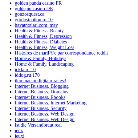
golden panda casino FR
goldspin casino DE
gonzosquest.ca
gordostnation.ru 10
hayatnotlari.com_may
Health & Fitness, Beauty
Health & Fitness, Depression
Health & Fitness, Diabetes
Health & Fitness, Weight Loss
Histoires de mariГ©e par correspondance reddit
Home & Family, Holidays
Home & Family, Landscaping
ickfa.ru 10
iddog.ru 170
iluminaciondigitalrural.es3
Internet Business, Blogging
Internet Business, Domains
Internet Business, Ebooks
Internet Business, Internet Marketing
Internet Business, Security
Internet Business, Web Design
Internet Business, Web Design
Ist die Versandbraut real
jeux
jeuxi