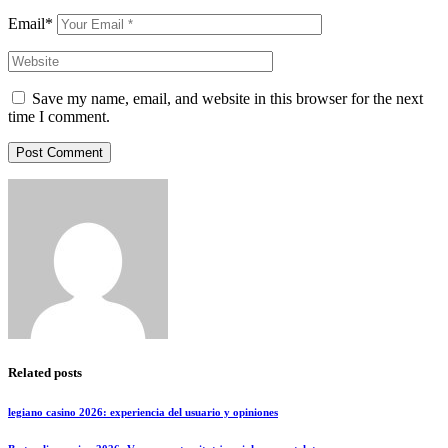
Email*
Save my name, email, and website in this browser for the next
time I comment.
Post Comment
Related posts
legiano casino 2026: experiencia del usuario y opiniones