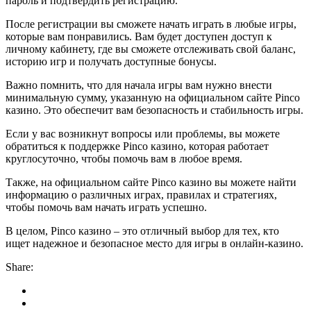
пароль и подтвердить регистрацию.
После регистрации вы сможете начать играть в любые игры,
которые вам понравились. Вам будет доступен доступ к
личному кабинету, где вы сможете отслеживать свой баланс,
историю игр и получать доступные бонусы.
Важно помнить, что для начала игры вам нужно внести
минимальную сумму, указанную на официальном сайте Pinco
казино. Это обеспечит вам безопасность и стабильность игры.
Если у вас возникнут вопросы или проблемы, вы можете
обратиться к поддержке Pinco казино, которая работает
круглосуточно, чтобы помочь вам в любое время.
Также, на официальном сайте Pinco казино вы можете найти
информацию о различных играх, правилах и стратегиях,
чтобы помочь вам начать играть успешно.
В целом, Pinco казино – это отличный выбор для тех, кто
ищет надежное и безопасное место для игры в онлайн-казино.
Share: