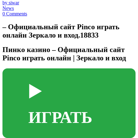
by siwar
News
0 Comments
– Официальный сайт Pinco играть
онлайн Зеркало и вход.18833
Пинко казино – Официальный сайт
Pinco играть онлайн | Зеркало и вход
▶️
ИГРАТЬ