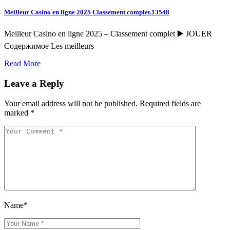
Meilleur Casino en ligne 2025 Classement complet.13548
Meilleur Casino en ligne 2025 – Classement complet ▶️ JOUER
Содержимое Les meilleurs
Read More
Leave a Reply
Your email address will not be published.
Required fields are
marked
*
Name*