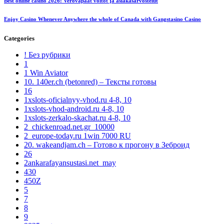
Best online casino 2026: Verovapaat voitot ja asiakasarvostelut
Enjoy Casino Whenever Anywhere the whole of Canada with Gangstasino Casino
Categories
! Без рубрики
1
1 Win Aviator
10. 140er.ch (betonred) – Тексты готовы
16
1xslots-oficialnyy-vhod.ru 4-8, 10
1xslots-vhod-android.ru 4-8, 10
1xslots-zerkalo-skachat.ru 4-8, 10
2_chickenroad.net.gr_10000
2_europe-today.ru 1win 7000 RU
20. wakeandjam.ch – Готово к прогону в Зеброид
26
2ankarafayansustasi.net_may
430
450Z
5
7
8
9