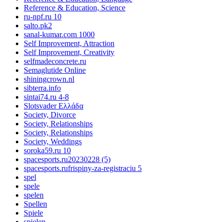
Reference & Education, Science
ru-npf.ru 10
salto.pk2
sanal-kumar.com 1000
Self Improvement, Attraction
Self Improvement, Creativity
selfmadeconcrete.ru
Semaglutide Online
shiningcrown.nl
sibterra.info
sintai74.ru 4-8
Slotsvader Ελλάδα
Society, Divorce
Society, Relationships
Society, Relationships
Society, Weddings
soroka59.ru 10
spacesports.ru20230228 (5)
spacesports.rufrispiny-za-registraciu 5
spel
spele
spelen
Spellen
Spiele
spielen