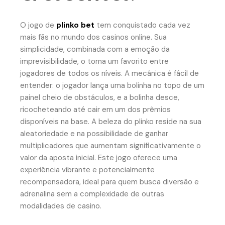
O jogo de
plinko bet
tem conquistado cada vez
mais fãs no mundo dos casinos online. Sua
simplicidade, combinada com a emoção da
imprevisibilidade, o torna um favorito entre
jogadores de todos os níveis. A mecânica é fácil de
entender: o jogador lança uma bolinha no topo de um
painel cheio de obstáculos, e a bolinha desce,
ricocheteando até cair em um dos prêmios
disponíveis na base. A beleza do plinko reside na sua
aleatoriedade e na possibilidade de ganhar
multiplicadores que aumentam significativamente o
valor da aposta inicial. Este jogo oferece uma
experiência vibrante e potencialmente
recompensadora, ideal para quem busca diversão e
adrenalina sem a complexidade de outras
modalidades de casino.