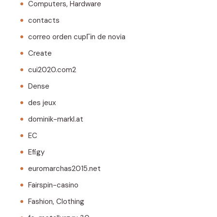
Computers, Hardware
contacts
correo orden cupГіn de novia
Create
cui2020.com2
Dense
des jeux
dominik-markl.at
EC
Efigy
euromarchas2015.net
Fairspin-casino
Fashion, Clothing