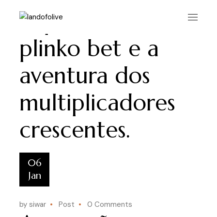
Skip
to
imprevisível
the
content
plinko bet e a
aventura dos
multiplicadores
crescentes.
06
Jan
by siwar
Post
0 Comments