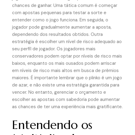
chances de ganhar. Uma tática comum é começar
com apostas pequenas para testar a sorte e
entender como o jogo funciona. Em seguida, o
jogador pode gradualmente aumentar a aposta,
dependendo dos resultados obtidos. Outra
estratégia é escolher um nível de risco adequado ao
seu perfil de jogador. Os jogadores mais
conservadores podem optar por níveis de risco mais
baixos, enquanto os mais ousados podem arriscar
em níveis de risco mais altos em busca de prêmios
maiores. É importante lembrar que o plinko é um jogo
de azar, e não existe uma estratégia garantida para
vencer. No entanto, gerenciar o orçamento e
escolher as apostas com sabedoria pode aumentar
as chances de ter uma experiência mais gratificante.
Entendendo os