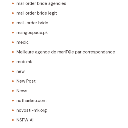
mail order bride agencies
mail order bride legit
mail-order bride
mangospace.pk
medic
Meilleure agence de mariГ©e par correspondance
mob.mk
new
New Post
News
nothankeu.com
novosti-mk.org
NSFW AI