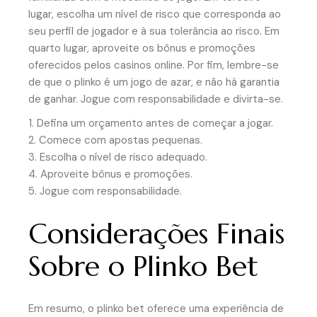
lugar, escolha um nível de risco que corresponda ao
seu perfil de jogador e à sua tolerância ao risco. Em
quarto lugar, aproveite os bônus e promoções
oferecidos pelos casinos online. Por fim, lembre-se
de que o plinko é um jogo de azar, e não há garantia
de ganhar. Jogue com responsabilidade e divirta-se.
Defina um orçamento antes de começar a jogar.
Comece com apostas pequenas.
Escolha o nível de risco adequado.
Aproveite bônus e promoções.
Jogue com responsabilidade.
Considerações Finais
Sobre o Plinko Bet
Em resumo, o plinko bet oferece uma experiência de