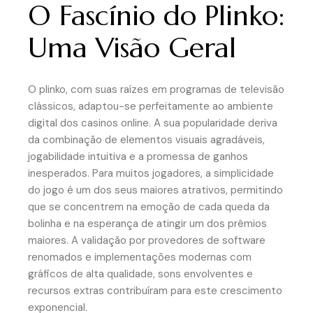
O Fascínio do Plinko:
Uma Visão Geral
O plinko, com suas raízes em programas de televisão
clássicos, adaptou-se perfeitamente ao ambiente
digital dos casinos online. A sua popularidade deriva
da combinação de elementos visuais agradáveis,
jogabilidade intuitiva e a promessa de ganhos
inesperados. Para muitos jogadores, a simplicidade
do jogo é um dos seus maiores atrativos, permitindo
que se concentrem na emoção de cada queda da
bolinha e na esperança de atingir um dos prêmios
maiores. A validação por provedores de software
renomados e implementações modernas com
gráficos de alta qualidade, sons envolventes e
recursos extras contribuíram para este crescimento
exponencial.