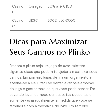
Casino
Curaçao
50% até €100
B
Casino
UKGC
200% até €500
C
Dicas para Maximizar
Seus Ganhos no Plinko
Embora o plinko seja um jogo de azar, existem
algumas dicas que podem te ajudar a maximizar seus
ganhos. Em primeiro lugar, defina um orçamento e
atenha-se a ele. É fácil se deixar levar pela emoção
do jogo e gastar mais do que você pode perder. Em
segundo lugar, comece com apostas pequenas e
aumente-as gradualmente, à medida que você se
familiariza com a mecânica do jogo. Em terceiro