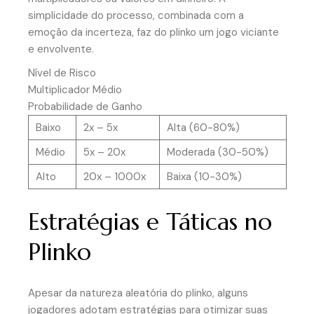
simplicidade do processo, combinada com a
emoção da incerteza, faz do plinko um jogo viciante
e envolvente.
Nível de Risco
Multiplicador Médio
Probabilidade de Ganho
Baixo
2x – 5x
Alta (60-80%)
Médio
5x – 20x
Moderada (30-50%)
Alto
20x – 1000x
Baixa (10-30%)
Estratégias e Táticas no
Plinko
Apesar da natureza aleatória do plinko, alguns
jogadores adotam estratégias para otimizar suas