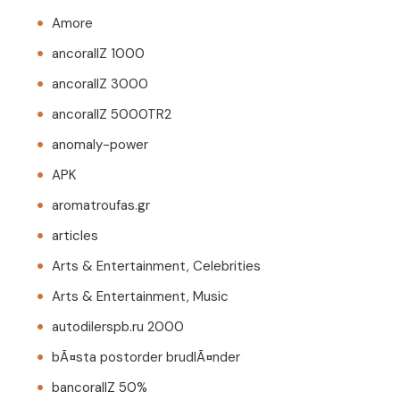
Amore
ancorallZ 1000
ancorallZ 3000
ancorallZ 5000TR2
anomaly-power
APK
aromatroufas.gr
articles
Arts & Entertainment, Celebrities
Arts & Entertainment, Music
autodilerspb.ru 2000
bÃ¤sta postorder brudlÃ¤nder
bancorallZ 50%