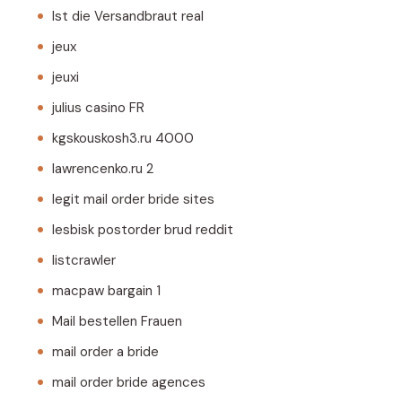
Ist die Versandbraut real
jeux
jeuxi
julius casino FR
kgskouskosh3.ru 4000
lawrencenko.ru 2
legit mail order bride sites
lesbisk postorder brud reddit
listcrawler
macpaw bargain 1
Mail bestellen Frauen
mail order a bride
mail order bride agences