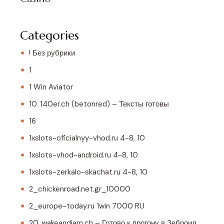
Categories
! Без рубрики
1
1 Win Aviator
10. 140er.ch (betonred) – Тексты готовы
16
1xslots-oficialnyy-vhod.ru 4-8, 10
1xslots-vhod-android.ru 4-8, 10
1xslots-zerkalo-skachat.ru 4-8, 10
2_chickenroad.net.gr_10000
2_europe-today.ru 1win 7000 RU
20. wakeandjam.ch – Готово к прогону в Зеброид