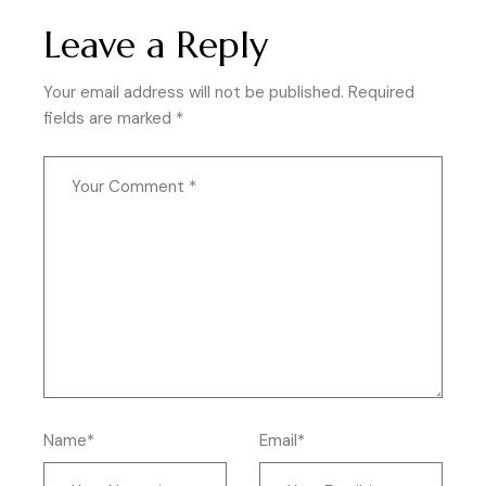
Leave a Reply
Your email address will not be published.
Required
fields are marked
*
Name*
Email*