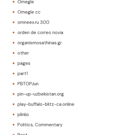
Omegle
Omegle cc
omneex.ru 300
orden de correo novia
organismosathinas.gr
other
pages
part1
PBTOPJun
pin-up-uzbekistan.org
play-buffalo-blitz-ca.online
plinko
Politics, Commentary
Post