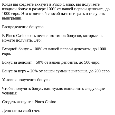
Когда вы создаете аккаунт в Pinco Casino, вы получаете
входной бонус в размере 100% от вашей первой депозита, до
1000 евро. Это отличный способ начать играть и получать
выигрыши.
Распределение бонусов
В Pinco Casino есть несколько типов бонусов, которые вы
можете получать. Это:
Входной бонус – 100% от вашей первой депозиты, до 1000
евро.
Бонус за депозит – 50% от вашей депозита, до 500 евро.
Бонус за игру – 20% от вашей суммы выигрыша, до 200 евро.
Условия получения бонусов
Чтобы получить бонус, вам нужно выполнить следующие
условия:
Создать аккаунт в Pinco Casino.
Депозит на свой счет.