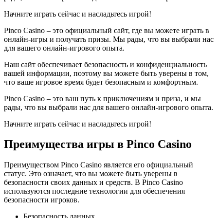
Начните играть сейчас и насладьтесь игрой!
Pinco Casino – это официальный сайт, где вы можете играть в
онлайн-игры и получать призы. Мы рады, что вы выбрали нас
для вашего онлайн-игрового опыта.
Наш сайт обеспечивает безопасность и конфиденциальность
вашей информации, поэтому вы можете быть уверены в том,
что ваше игровое время будет безопасным и комфортным.
Pinco Casino – это ваш путь к приключениям и приза, и мы
рады, что вы выбрали нас для вашего онлайн-игрового опыта.
Начните играть сейчас и насладьтесь игрой!
Преимущества игры в Pinco Casino
Преимуществом Pinco Casino является его официальный
статус. Это означает, что вы можете быть уверены в
безопасности своих данных и средств. В Pinco Casino
используются последние технологии для обеспечения
безопасности игроков.
Безопасность данных