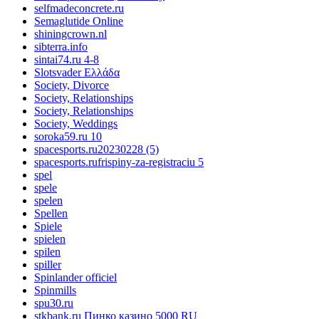
selfmadeconcrete.ru
Semaglutide Online
shiningcrown.nl
sibterra.info
sintai74.ru 4-8
Slotsvader Ελλάδα
Society, Divorce
Society, Relationships
Society, Relationships
Society, Weddings
soroka59.ru 10
spacesports.ru20230228 (5)
spacesports.rufrispiny-za-registraciu 5
spel
spele
spelen
Spellen
Spiele
spielen
spilen
spiller
Spinlander officiel
Spinmills
spu30.ru
stkbank.ru Пинко казино 5000 RU