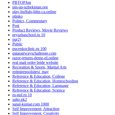
PBTOPJun
pin-up-uzbekistan.org
play-buffalo-blitz-ca.online
plinko
Politics, Commentary
Post
Product Reviews, Movie Reviews
pryazhaschool.ru 10
pu(2)
Public
pucenkoclinic.ru 100
qatarairwayschallenge.com
razor-returns-demo-nl.online
real mail order bride website
Recreation & Sports, Martial Arts
redmirepoolsitesi_may
Reference & Education, College
Reference & Education, Homeschooling
Reference & Education, Language
Reference & Education, Science
ru-npf.ru 10
salto.pk2
sanal-kumar.com 1000
Self Improvement, Attraction
Self Improvement, Creativity