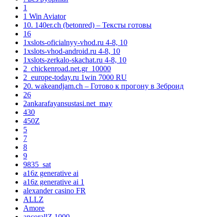
1
1 Win Aviator
10. 140er.ch (betonred) – Тексты готовы
16
1xslots-oficialnyy-vhod.ru 4-8, 10
1xslots-vhod-android.ru 4-8, 10
1xslots-zerkalo-skachat.ru 4-8, 10
2_chickenroad.net.gr_10000
2_europe-today.ru 1win 7000 RU
20. wakeandjam.ch – Готово к прогону в Зеброид
26
2ankarafayansustasi.net_may
430
450Z
5
7
8
9
9835_sat
a16z generative ai
a16z generative ai 1
alexander casino FR
ALLZ
Amore
ancorallZ 1000