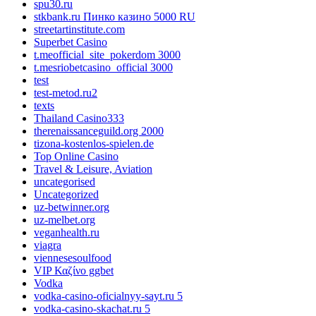
spu30.ru
stkbank.ru Пинко казино 5000 RU
streetartinstitute.com
Superbet Casino
t.meofficial_site_pokerdom 3000
t.mesriobetcasino_official 3000
test
test-metod.ru2
texts
Thailand Casino333
therenaissanceguild.org 2000
tizona-kostenlos-spielen.de
Top Online Casino
Travel & Leisure, Aviation
uncategorised
Uncategorized
uz-betwinner.org
uz-melbet.org
veganhealth.ru
viagra
viennesesoulfood
VIP Καζίνο ggbet
Vodka
vodka-casino-oficialnyy-sayt.ru 5
vodka-casino-skachat.ru 5