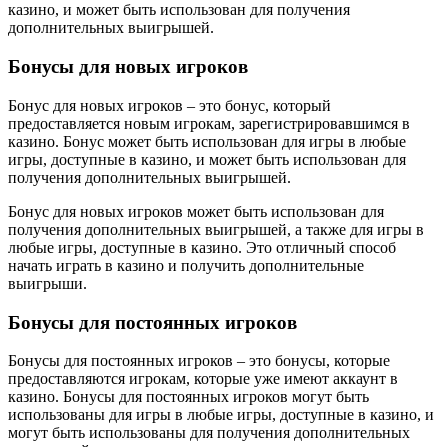
казино, и может быть использован для получения
дополнительных выигрышей.
Бонусы для новых игроков
Бонус для новых игроков – это бонус, который
предоставляется новым игрокам, зарегистрировавшимся в
казино. Бонус может быть использован для игры в любые
игры, доступные в казино, и может быть использован для
получения дополнительных выигрышей.
Бонус для новых игроков может быть использован для
получения дополнительных выигрышей, а также для игры в
любые игры, доступные в казино. Это отличный способ
начать играть в казино и получить дополнительные
выигрыши.
Бонусы для постоянных игроков
Бонусы для постоянных игроков – это бонусы, которые
предоставляются игрокам, которые уже имеют аккаунт в
казино. Бонусы для постоянных игроков могут быть
использованы для игры в любые игры, доступные в казино, и
могут быть использованы для получения дополнительных