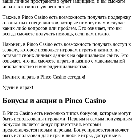
ваше личное пространство будет защищено, и вы сможете
играть в казино с уверенностью.
Также, в Pinco Casino есть возможность получать поддержку
от опытных специалистов, которые помогут вам в случае
каких-либо вопросов или проблем. Это означает, что вы
всегда сможете получать помощь, если вам нужно.
Наконец, в Pinco Casino есть возможность получать доступ к
зеркалу, которое позволяет игрокам играть в казино, не
оставляя своих личных данных на официальном сайте. Это
означает, что вы сможете играть в казино с максимальной
безопасностью и конфиденциальностью.
Начните играть в Pinco Casino сегодня!
Удачи в играх!
Бонусы и акции в Pinco Casino
В Pinco Casino есть несколько типов бонусов, которые могут
быть использованы игроками. Первым и самым популярным
бонусом является бонус приветствия, который
предоставляется новым игрокам. Бонус приветствия может
быть использован для игры в любые игры, доступные в