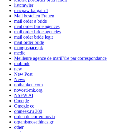
listcrawler
macpaw bargain 1
Mail bestellen Frauen
mail order a bride
mail order bride agences
mail order bride agencies
mail order bride legit
mail-order bride
mangospace.pk
medic
Meilleure agence de mariГ©e par correspondance
mob.mk
new
New Post
News
nothankeu.com
novosti-mk.org
NSFW AI
Omegle
Omegle cc
omneex.ru 300
orden de correo novia
organismosathinas.gr
other