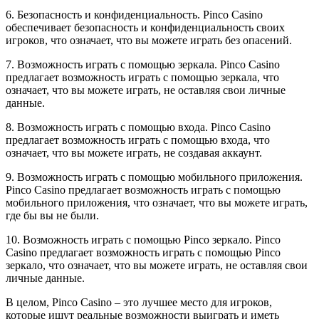
6. Безопасность и конфиденциальность. Pinco Casino
обеспечивает безопасность и конфиденциальность своих
игроков, что означает, что вы можете играть без опасений.
7. Возможность играть с помощью зеркала. Pinco Casino
предлагает возможность играть с помощью зеркала, что
означает, что вы можете играть, не оставляя свои личные
данные.
8. Возможность играть с помощью входа. Pinco Casino
предлагает возможность играть с помощью входа, что
означает, что вы можете играть, не создавая аккаунт.
9. Возможность играть с помощью мобильного приложения.
Pinco Casino предлагает возможность играть с помощью
мобильного приложения, что означает, что вы можете играть,
где бы вы не были.
10. Возможность играть с помощью Pinco зеркало. Pinco
Casino предлагает возможность играть с помощью Pinco
зеркало, что означает, что вы можете играть, не оставляя свои
личные данные.
В целом, Pinco Casino – это лучшее место для игроков,
которые ищут реальные возможности выиграть и иметь