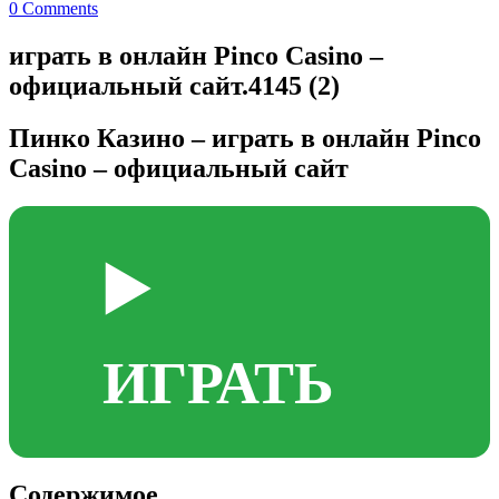
0 Comments
играть в онлайн Pinco Casino –
официальный сайт.4145 (2)
Пинко Казино – играть в онлайн Pinco
Casino – официальный сайт
▶️
ИГРАТЬ
Содержимое