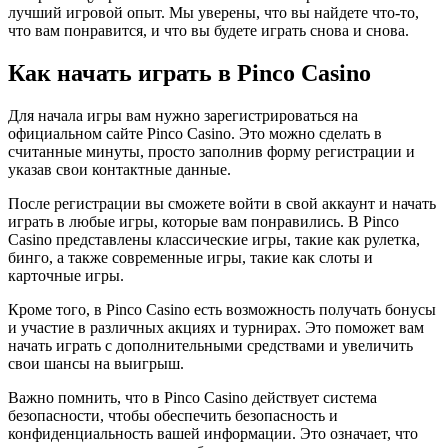
лучший игровой опыт. Мы уверены, что вы найдете что-то,
что вам понравится, и что вы будете играть снова и снова.
Как начать играть в Pinco Casino
Для начала игры вам нужно зарегистрироваться на
официальном сайте Pinco Casino. Это можно сделать в
считанные минуты, просто заполнив форму регистрации и
указав свои контактные данные.
После регистрации вы сможете войти в свой аккаунт и начать
играть в любые игры, которые вам понравились. В Pinco
Casino представлены классические игры, такие как рулетка,
бинго, а также современные игры, такие как слоты и
карточные игры.
Кроме того, в Pinco Casino есть возможность получать бонусы
и участие в различных акциях и турнирах. Это поможет вам
начать играть с дополнительными средствами и увеличить
свои шансы на выигрыш.
Важно помнить, что в Pinco Casino действует система
безопасности, чтобы обеспечить безопасность и
конфиденциальность вашей информации. Это означает, что