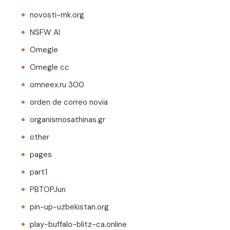
novosti-mk.org
NSFW AI
Omegle
Omegle cc
omneex.ru 300
orden de correo novia
organismosathinas.gr
other
pages
part1
PBTOPJun
pin-up-uzbekistan.org
play-buffalo-blitz-ca.online