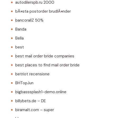
autodilerspb.ru 2000
bÃ¤sta postorder brudlÃ¤nder
bancorallZ 50%
Banda
Bella
best
best mail order bride companies
best places to find mail order bride
betriot recensione
BHTopJun
bigbasssplash1-demo.online
billybets.de – DE
biramalt.com – super