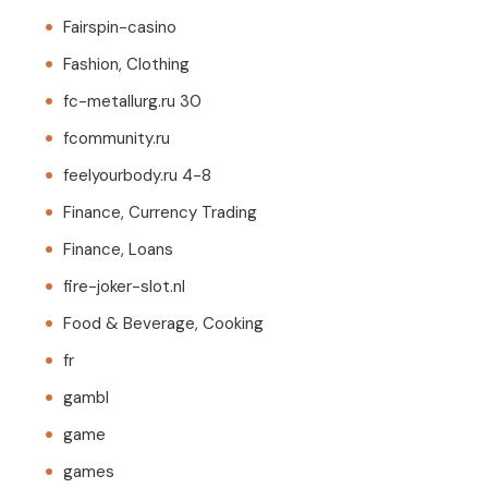
Fairspin-casino
Fashion, Clothing
fc-metallurg.ru 30
fcommunity.ru
feelyourbody.ru 4-8
Finance, Currency Trading
Finance, Loans
fire-joker-slot.nl
Food & Beverage, Cooking
fr
gambl
game
games