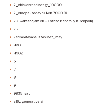
2_chickenroad.net.gr_10000
2_europe-today.ru 1win 7000 RU
20. wakeandjam.ch – Готово к прогону в Зеброид
26
2ankarafayansustasi.net_may
430
450Z
5
7
8
9
9835_sat
a16z generative ai