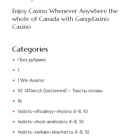
Enjoy Casino Whenever Anywhere the
whole of Canada with Gangstasino
Casino
Categories
! Без рубрики
1
1 Win Aviator
10. 140er.ch (betonred) – Тексты готовы
16
1xslots-oficialnyy-vhod.ru 4-8, 10
1xslots-vhod-android.ru 4-8, 10
1xslots-zerkalo-skachat.ru 4-8, 10