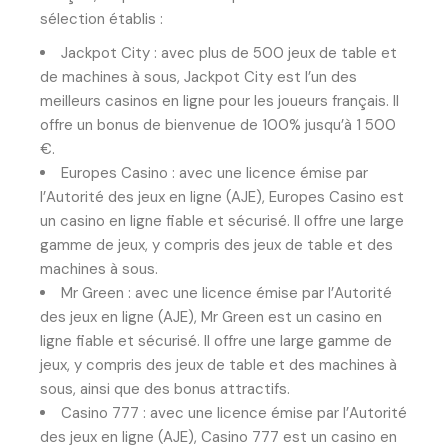
sélection établis :
Jackpot City : avec plus de 500 jeux de table et
de machines à sous, Jackpot City est l’un des
meilleurs casinos en ligne pour les joueurs français. Il
offre un bonus de bienvenue de 100% jusqu’à 1 500
€.
Europes Casino : avec une licence émise par
l’Autorité des jeux en ligne (AJE), Europes Casino est
un casino en ligne fiable et sécurisé. Il offre une large
gamme de jeux, y compris des jeux de table et des
machines à sous.
Mr Green : avec une licence émise par l’Autorité
des jeux en ligne (AJE), Mr Green est un casino en
ligne fiable et sécurisé. Il offre une large gamme de
jeux, y compris des jeux de table et des machines à
sous, ainsi que des bonus attractifs.
Casino 777 : avec une licence émise par l’Autorité
des jeux en ligne (AJE), Casino 777 est un casino en