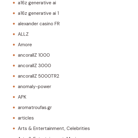
a16z generative ai
a16z generative ai 1
alexander casino FR
ALLZ
Amore
ancorallZ 1000
ancorallZ 3000
ancorallZ 5000TR2
anomaly-power
APK
aromatroufas.gr
articles
Arts & Entertainment, Celebrities