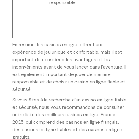
responsable.
En résumé, les casinos en ligne offrent une
expérience de jeu unique et confortable, mais il est
important de considérer les avantages et les
inconvénients avant de vous lancer dans l’aventure. Il
est également important de jouer de manière
responsable et de choisir un casino en ligne fiable et
sécurisé.
Si vous êtes à la recherche d’un casino en ligne fiable
et sécurisé, nous vous recommandons de consulter
notre liste des meilleurs casinos en ligne France
2025, qui comprend des casinos en ligne français,
des casinos en ligne fiables et des casinos en ligne
gratuits.