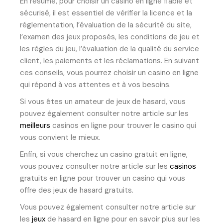
En résumé, pour choisir un casino en ligne fiable et
sécurisé, il est essentiel de vérifier la licence et la
réglementation, l’évaluation de la sécurité du site,
l’examen des jeux proposés, les conditions de jeu et
les règles du jeu, l’évaluation de la qualité du service
client, les paiements et les réclamations. En suivant
ces conseils, vous pourrez choisir un casino en ligne
qui répond à vos attentes et à vos besoins.
Si vous êtes un amateur de jeux de hasard, vous
pouvez également consulter notre article sur les
meilleurs
casinos en ligne pour trouver le casino qui
vous convient le mieux.
Enfin, si vous cherchez un casino gratuit en ligne,
vous pouvez consulter notre article sur les
casinos
gratuits en ligne pour trouver un casino qui vous
offre des jeux de hasard gratuits.
Vous pouvez également consulter notre article sur
les
jeux
de hasard en ligne pour en savoir plus sur les