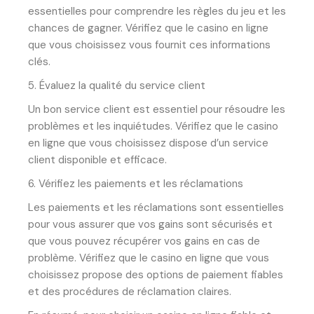
essentielles pour comprendre les règles du jeu et les
chances de gagner. Vérifiez que le casino en ligne
que vous choisissez vous fournit ces informations
clés.
5. Évaluez la qualité du service client
Un bon service client est essentiel pour résoudre les
problèmes et les inquiétudes. Vérifiez que le casino
en ligne que vous choisissez dispose d’un service
client disponible et efficace.
6. Vérifiez les paiements et les réclamations
Les paiements et les réclamations sont essentielles
pour vous assurer que vos gains sont sécurisés et
que vous pouvez récupérer vos gains en cas de
problème. Vérifiez que le casino en ligne que vous
choisissez propose des options de paiement fiables
et des procédures de réclamation claires.