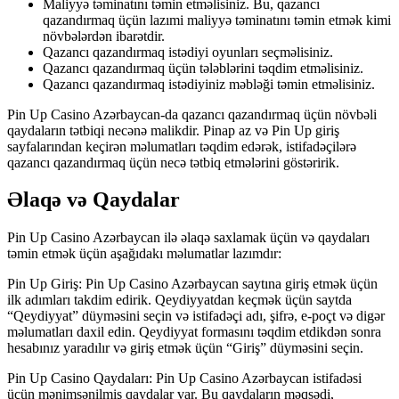
Maliyyə təminatını təmin etməlisiniz. Bu, qazancı
qazandırmaq üçün lazımi maliyyə təminatını təmin etmək kimi
növbələrdən ibarətdir.
Qazancı qazandırmaq istədiyi oyunları seçməlisiniz.
Qazancı qazandırmaq üçün tələblərini təqdim etməlisiniz.
Qazancı qazandırmaq istədiyiniz məbləği təmin etməlisiniz.
Pin Up Casino Azərbaycan-da qazancı qazandırmaq üçün növbəli
qaydaların tətbiqi necənə malikdir. Pinap az və Pin Up giriş
sayfalarından keçirən məlumatları təqdim edərək, istifadəçilərə
qazancı qazandırmaq üçün necə tətbiq etmələrini göstəririk.
Əlaqə və Qaydalar
Pin Up Casino Azərbaycan ilə əlaqə saxlamak üçün və qaydaları
təmin etmək üçün aşağıdakı məlumatlar lazımdır:
Pin Up Giriş: Pin Up Casino Azərbaycan saytına giriş etmək üçün
ilk adımları takdim edirik. Qeydiyyatdan keçmək üçün saytda
“Qeydiyyat” düyməsini seçin və istifadəçi adı, şifrə, e-poçt və digər
məlumatları daxil edin. Qeydiyyat formasını təqdim etdikdən sonra
hesabınız yaradılır və giriş etmək üçün “Giriş” düyməsini seçin.
Pin Up Casino Qaydaları: Pin Up Casino Azərbaycan istifadəsi
üçün mənimsənilmiş qaydalar var. Bu qaydaların məqsədi,