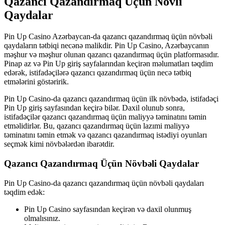
Qazancı Qazandırmaq Üçün Növli
Qaydalar
Pin Up Casino Azərbaycan-da qazancı qazandırmaq üçün növbəli
qaydaların tətbiqi necənə malikdir. Pin Up Casino, Azərbaycanın
məşhur və məşhur olunan qazancı qazandırmaq üçün platformasıdır.
Pinap az və Pin Up giriş sayfalarından keçirən məlumatları təqdim
edərək, istifadəçilərə qazancı qazandırmaq üçün necə tətbiq
etmələrini göstəririk.
Pin Up Casino-da qazancı qazandırmaq üçün ilk növbədə, istifadəçi
Pin Up giriş sayfasından keçirə bilər. Daxil olunub sonra,
istifadəçilər qazancı qazandırmaq üçün maliyyə təminatını təmin
etməlidirlər. Bu, qazancı qazandırmaq üçün lazımi maliyyə
təminatını təmin etmək və qazancı qazandırmaq istədiyi oyunları
seçmək kimi növbələrdən ibarətdir.
Qazancı Qazandırmaq Üçün Növbəli Qaydalar
Pin Up Casino-da qazancı qazandırmaq üçün növbəli qaydaları
təqdim edək:
Pin Up Casino sayfasından keçirən və daxil olunmuş
olmalısınız.