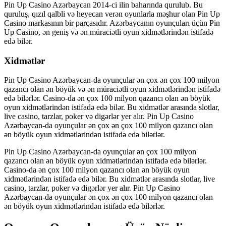
Pin Up Casino Azərbaycan 2014-ci ilin baharında qurulub. Bu
quruluş, qızıl qalbli və heyecan verən oyunlarla məşhur olan Pin Up
Casino markasının bir parçasıdır. Azərbaycanın oyunçuları üçün Pin
Up Casino, ən geniş və ən müraciətli oyun xidmətlərindən istifadə
edə bilər.
Xidmətlər
Pin Up Casino Azərbaycan-da oyunçular ən çox ən çox 100 milyon
qazancı olan ən böyük və ən müraciətli oyun xidmətlərindən istifadə
edə bilərlər. Casino-da ən çox 100 milyon qazancı olan ən böyük
oyun xidmətlərindən istifadə edə bilər. Bu xidmətlər arasında slotlar,
live casino, tarzlar, poker və digərlər yer alır. Pin Up Casino
Azərbaycan-da oyunçular ən çox ən çox 100 milyon qazancı olan
ən böyük oyun xidmətlərindən istifadə edə bilərlər.
Pin Up Casino Azərbaycan-da oyunçular ən çox 100 milyon
qazancı olan ən böyük oyun xidmətlərindən istifadə edə bilərlər.
Casino-da ən çox 100 milyon qazancı olan ən böyük oyun
xidmətlərindən istifadə edə bilər. Bu xidmətlər arasında slotlar, live
casino, tarzlar, poker və digərlər yer alır. Pin Up Casino
Azərbaycan-da oyunçular ən çox ən çox 100 milyon qazancı olan
ən böyük oyun xidmətlərindən istifadə edə bilərlər.