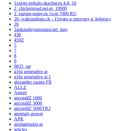
1xslots-zerkalo-skachat.ru 4-8, 10
2_chickenroad.net.gr_10000
2_europe-today.ru 1win 7000 RU
20. wakeandjam.ch – Готово к прогону в Зеброид
26
2ankarafayansustasi.net_may
430
450Z
5
7
8
9
9835_sat
a16z generative ai
a16z generative ai 1
alexander casino FR
ALLZ
Amore
ancorallZ 1000
ancorallZ 3000
ancorallZ 5000TR2
anomaly-power
APK
aromatroufas.gr
articles