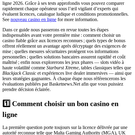
ligne 2026. Grâce à ses tests approfondis vous pouvez comparer
rapidement chaque opérateur sous l’œil vigilant d’experts qui
évaluent licences, catalogue ludique et conditions promotionnelles.
See
nouveau casino en ligne
for more information.
Dans ce guide nous passerons en revue toutes les étapes
indispensables avant votre première mise : comment choisir un
casino fiable grâce aux licences reconnues ; quels types de bonus
offrent réellement un avantage après décryptage des exigences de
mise ; quelles mesures sécuritaires protègent vos informations
personnelles ; quelles solutions bancaires assurent rapidité et coût
maîtrisé ; enfin nous explorerons les jeux phares — slots vidéo à
haute volatilité comme
Starburst Xtreme
, tables classiques telles que
Blackjack Classic
et expériences live dealer immersives — ainsi que
leurs stratégies gagnantes. À chaque étape nous référencerons les
évaluations publiées par Basketnews.Net afin que vous puissiez
prendre décision éclairée.
1️⃣ Comment choisir un bon casino en
ligne
La première question porte toujours sur la licence délivrée par une
autorité reconnue telle que Malta Gaming Authority (MGA), UK