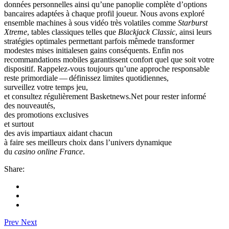
données personnelles ainsi qu’une panoplie complète d’options
bancaires adaptées à chaque profil joueur.​ Nous avons exploré
ensemble machines à sous vidéo très volatiles comme
Starburst
Xtreme
, tables classiques telles que
Blackjack Classic
, ainsi leurs
stratégies optimales permettant parfois mêmede transformer
modestes mises initiales​en gains conséquents.​ Enfin nos
recommandations mobiles garantissent confort quel que soit votre
dispositif.​ Rappelez‑vous toujours qu’une approche responsable
reste primordiale — définissez limites quotidiennes,
surveillez votre temps jeu,
et consultez régulièrement Basketnews.Net pour rester informé
des nouveautés,
des promotions exclusives
et surtout
des avis impartiaux aidant chacun
à faire ses meilleurs choix dans l’univers dynamique
du
casino online France
.
Share:
Prev
Next