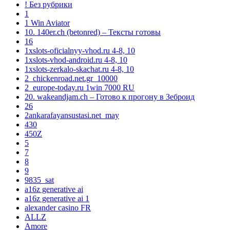
! Без рубрики
1
1 Win Aviator
10. 140er.ch (betonred) – Тексты готовы
16
1xslots-oficialnyy-vhod.ru 4-8, 10
1xslots-vhod-android.ru 4-8, 10
1xslots-zerkalo-skachat.ru 4-8, 10
2_chickenroad.net.gr_10000
2_europe-today.ru 1win 7000 RU
20. wakeandjam.ch – Готово к прогону в Зеброид
26
2ankarafayansustasi.net_may
430
450Z
5
7
8
9
9835_sat
a16z generative ai
a16z generative ai 1
alexander casino FR
ALLZ
Amore