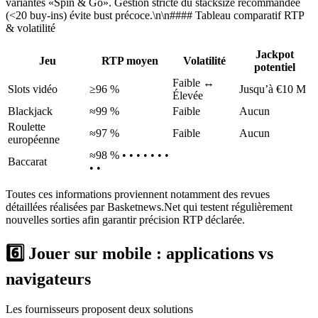
variantes «Spin & Go». Gestion stricte du stacksize recommandée
(<20 buy‑ins) évite bust précoce.\n\n#### Tableau comparatif RTP
& volatilité
Jackpot
Jeu
RTP moyen
Volatilité
potentiel
Faible ↔︎
Slots vidéo
≥96 %
Jusqu’à €10 M
Élevée
Blackjack
≈99 %
Faible
Aucun
Roulette
≈97 %
Faible
Aucun
européenne
≈98 % • • • • • • •
Baccarat
• •
Toutes ces informations proviennent notamment des revues
détaillées réalisées par Basketnews.Net qui testent régulièrement
nouvelles sorties afin garantir précision RTP déclarée.
6️⃣ Jouer sur mobile : applications vs
navigateurs
Les fournisseurs proposent deux solutions