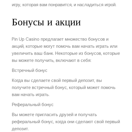
игру, которая вам понравится, и насладиться игрой.
Бонусы и акции
Pin Up Casino предлагает множество бонусов и
акций, которые могут помочь вам начать играть или
увеличить ваш банк. Некоторые из бонусов, которые
вы можете получить, включают в себя:
Встречный бонус
Когда вы сделаете свой первый депозит, вы
получите встречный бонус, который может помочь
вам начать играть.
Реферальный бонус
Вы можете пригласить друзей и получать
реферальный бонус, когда они сделают свой первый
депозит.