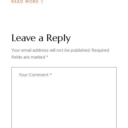
READ MORE
Leave a Reply
Your email address will not be published.
Required
fields are marked
*