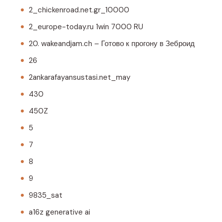
2_chickenroad.net.gr_10000
2_europe-today.ru 1win 7000 RU
20. wakeandjam.ch – Готово к прогону в Зеброид
26
2ankarafayansustasi.net_may
430
450Z
5
7
8
9
9835_sat
a16z generative ai