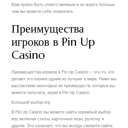
Вам нужно быть ответственным и не играть больше,
чем вы можете себе позволить.
Преимущества
игроков в Pin Up
Casino
Преимущества игроков в Pin Up Casino – это то, что
делает это казино одним из лучших в мире. Ниже мы
рассмотрим некоторые из преимуществ, которые вы
можете получить, играя в Pin Up Casino.
Большой выбор игр
В Pin Up Casino вы можете найти огромный выбор
игр, включая слоты, карточные игры, рулетку и
другие. Это означает, что вы всегда сможете найти