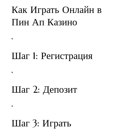
Как Играть Онлайн в
Пин Ап Казино
Шаг 1: Регистрация
Шаг 2: Депозит
Шаг 3: Играть