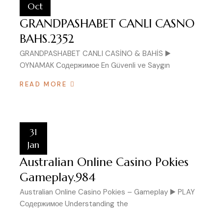
Oct
GRANDPASHABET CANLI CASNO
BAHS.2352
GRANDPASHABET CANLI CASİNO & BAHİS ▶️
OYNAMAK Содержимое En Güvenli ve Saygın
READ MORE
31
Jan
Australian Online Casino Pokies
Gameplay.984
Australian Online Casino Pokies – Gameplay ▶️ PLAY
Содержимое Understanding the