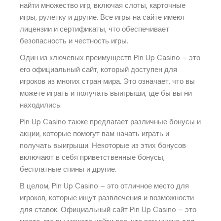
найти множество игр, включая слоты, карточные
игры, рулетку и другие. Все игры на сайте имеют
лицензии и сертификаты, что обеспечивает
безопасность и честность игры.
Один из ключевых преимуществ Pin Up Casino – это
его официальный сайт, который доступен для
игроков из многих стран мира. Это означает, что вы
можете играть и получать выигрыши, где бы вы ни
находились.
Pin Up Casino также предлагает различные бонусы и
акции, которые помогут вам начать играть и
получать выигрыши. Некоторые из этих бонусов
включают в себя приветственные бонусы,
бесплатные спины и другие.
В целом, Pin Up Casino – это отличное место для
игроков, которые ищут развлечения и возможности
для ставок. Официальный сайт Pin Up Casino – это