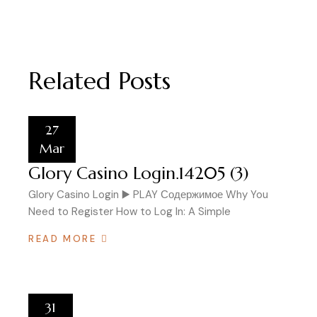
Related Posts
27
Mar
Glory Casino Login.14205 (3)
Glory Casino Login ▶️ PLAY Содержимое Why You
Need to Register How to Log In: A Simple
READ MORE
31