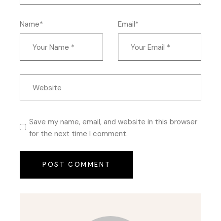
Name*
Email*
Save my name, email, and website in this browser
for the next time I comment.
POST COMMENT