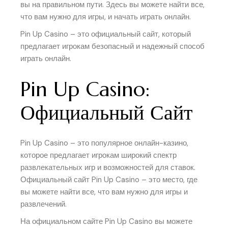
вы на правильном пути. Здесь вы можете найти все,
что вам нужно для игры, и начать играть онлайн.
Pin Up Casino – это официальный сайт, который
предлагает игрокам безопасный и надежный способ
играть онлайн.
Pin Up Casino:
Официальный Сайт
Pin Up Casino – это популярное онлайн-казино,
которое предлагает игрокам широкий спектр
развлекательных игр и возможностей для ставок.
Официальный сайт Pin Up Casino – это место, где
вы можете найти все, что вам нужно для игры и
развлечений.
На официальном сайте Pin Up Casino вы можете