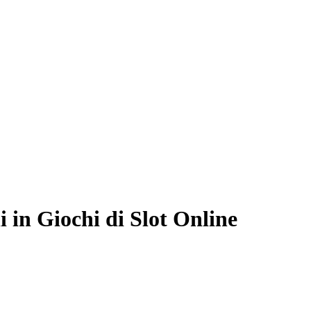
 in Giochi di Slot Online