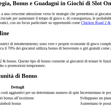
egia, Bonus e Guadagni in Giochi di Slot On
 una crescente attenzione verso le strategie che permettono ai giocatori di
o cruciale per aumentare il tempo di gioco e, di conseguenza, le probabi
 pratici, con un focus particolare su opportunità come
Chicken Road 2 &
line
utrici di intrattenimento; sono vere e proprie economie di gioco compless
rca il 70% dei giocatori utilizza bonus di benvenuto o giri gratuiti come 
 & bonus. Questo tipo di bonus consente ai giocatori di testare le funzio
sito o promozioni temporanee.
tunità di Bonus
Dettagli
 costi aggiuntivi per un determinato numero di spin
Incrementano le poss
ri bonus all’iscrizione
Sviluppano un piano 
 simboli bonus
Aumentano le possibi