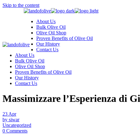
Skip to the content
About Us
Bulk Olive Oil
Olive Oil Shop
Proven Benefits of Olive Oil
Our History
Contact Us
About Us
Bulk Olive Oil
Olive Oil Shop
Proven Benefits of Olive Oil
Our History
Contact Us
Massimizzare l’Esperienza di Gi
23
Apr
by siwar
Uncategorized
0 Comments