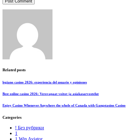
Post Comment
Related posts
legiano casino 2026: experiencia del usuario y opiniones
Best online casino 2026: Verovapaat voitot ja asiakasarvostelut
Enjoy Casino Whenever Anywhere the whole of Canada with Gangstasino Casino
Categories
! Без рубрики
1
1 Win Aviator