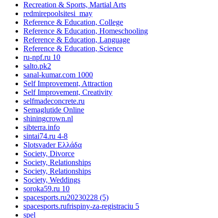
Recreation & Sports, Martial Arts
redmirepoolsitesi_may
Reference & Education, College
Reference & Education, Homeschooling
Reference & Education, Language
Reference & Education, Science
ru-npf.ru 10
salto.pk2
sanal-kumar.com 1000
Self Improvement, Attraction
Self Improvement, Creativity
selfmadeconcrete.ru
Semaglutide Online
shiningcrown.nl
sibterra.info
sintai74.ru 4-8
Slotsvader Ελλάδα
Society, Divorce
Society, Relationships
Society, Relationships
Society, Weddings
soroka59.ru 10
spacesports.ru20230228 (5)
spacesports.rufrispiny-za-registraciu 5
spel