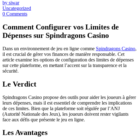
by siwar
Uncategorized
0 Comments
Comment Configurer vos Limites de
Dépenses sur Spindragons Casino
Dans un environnement de jeu en ligne comme
Spindragons Casino
,
il est crucial de gérer vos finances de manière responsable. Cet
article examine les options de configuration des limites de dépenses
sur cette plateforme, en mettant l’accent sur la transparence et la
sécurité.
Le Verdict
Spindragons Casino propose des outils pour aider les joueurs à gérer
leurs dépenses, mais il est essentiel de comprendre les implications
de ces limites. Bien que la plateforme soit régulée par l’ANJ
(Autorité Nationale des Jeux), les joueurs doivent rester vigilants
face aux défis que présente le jeu en ligne.
Les Avantages