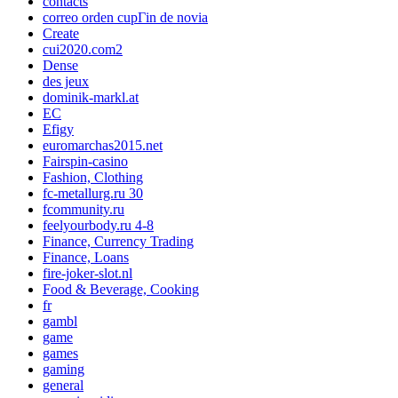
contacts
correo orden cupГіn de novia
Create
cui2020.com2
Dense
des jeux
dominik-markl.at
EC
Efigy
euromarchas2015.net
Fairspin-casino
Fashion, Clothing
fc-metallurg.ru 30
fcommunity.ru
feelyourbody.ru 4-8
Finance, Currency Trading
Finance, Loans
fire-joker-slot.nl
Food & Beverage, Cooking
fr
gambl
game
games
gaming
general