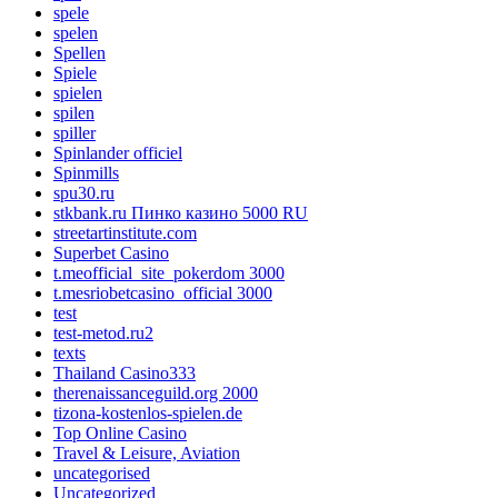
spele
spelen
Spellen
Spiele
spielen
spilen
spiller
Spinlander officiel
Spinmills
spu30.ru
stkbank.ru Пинко казино 5000 RU
streetartinstitute.com
Superbet Casino
t.meofficial_site_pokerdom 3000
t.mesriobetcasino_official 3000
test
test-metod.ru2
texts
Thailand Casino333
therenaissanceguild.org 2000
tizona-kostenlos-spielen.de
Top Online Casino
Travel & Leisure, Aviation
uncategorised
Uncategorized