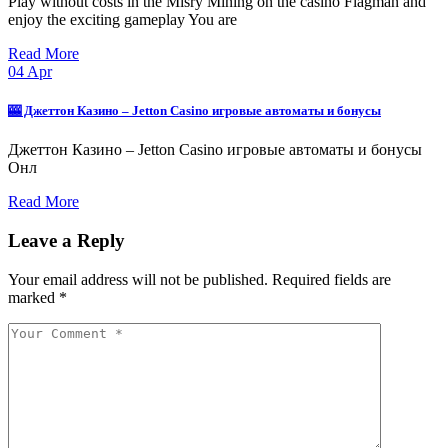
Play without costs in the Misry Mining on the casino Flagman and
enjoy the exciting gameplay You are
Read More
04
Apr
🎰 Джеттон Казино – Jetton Casino игровые автоматы и бонусы
Джеттон Казино – Jetton Casino игровые автоматы и бонусы
Онл
Read More
Leave a Reply
Your email address will not be published.
Required fields are
marked
*