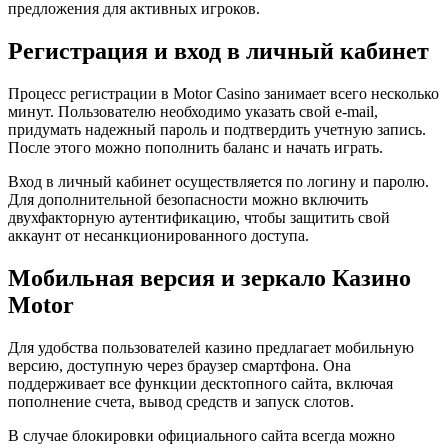
предложения для активных игроков.
Регистрация и вход в личный кабинет
Процесс регистрации в Motor Casino занимает всего несколько
минут. Пользователю необходимо указать свой e-mail,
придумать надежный пароль и подтвердить учетную запись.
После этого можно пополнить баланс и начать играть.
Вход в личный кабинет осуществляется по логину и паролю.
Для дополнительной безопасности можно включить
двухфакторную аутентификацию, чтобы защитить свой
аккаунт от несанкционированного доступа.
Мобильная версия и зеркало Казино
Motor
Для удобства пользователей казино предлагает мобильную
версию, доступную через браузер смартфона. Она
поддерживает все функции десктопного сайта, включая
пополнение счета, вывод средств и запуск слотов.
В случае блокировки официального сайта всегда можно