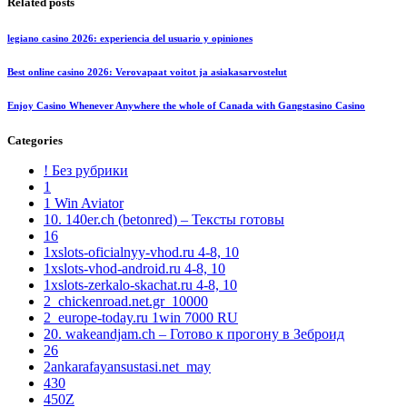
Related posts
legiano casino 2026: experiencia del usuario y opiniones
Best online casino 2026: Verovapaat voitot ja asiakasarvostelut
Enjoy Casino Whenever Anywhere the whole of Canada with Gangstasino Casino
Categories
! Без рубрики
1
1 Win Aviator
10. 140er.ch (betonred) – Тексты готовы
16
1xslots-oficialnyy-vhod.ru 4-8, 10
1xslots-vhod-android.ru 4-8, 10
1xslots-zerkalo-skachat.ru 4-8, 10
2_chickenroad.net.gr_10000
2_europe-today.ru 1win 7000 RU
20. wakeandjam.ch – Готово к прогону в Зеброид
26
2ankarafayansustasi.net_may
430
450Z