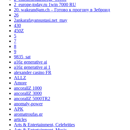
2_europe-today.ru 1win 7000 RU
20. wakeandjam.ch – Готово к прогону в Зеброид
26
2ankarafayansustasi.net_may
430
450Z
5
7
8
9
9835_sat
a16z generative ai
a16z generative ai 1
alexander casino FR
ALLZ
Amore
ancorallZ 1000
ancorallZ 3000
ancorallZ 5000TR2
anomaly-power
APK
aromatroufas.gr
articles
Arts & Entertainment, Celebrities
Arts & Entertainment, Music