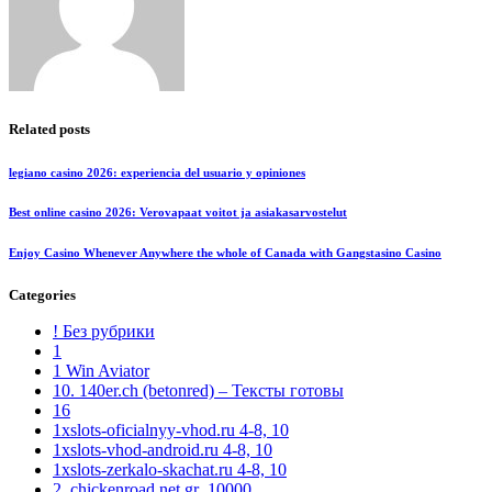
Related posts
legiano casino 2026: experiencia del usuario y opiniones
Best online casino 2026: Verovapaat voitot ja asiakasarvostelut
Enjoy Casino Whenever Anywhere the whole of Canada with Gangstasino Casino
Categories
! Без рубрики
1
1 Win Aviator
10. 140er.ch (betonred) – Тексты готовы
16
1xslots-oficialnyy-vhod.ru 4-8, 10
1xslots-vhod-android.ru 4-8, 10
1xslots-zerkalo-skachat.ru 4-8, 10
2_chickenroad.net.gr_10000