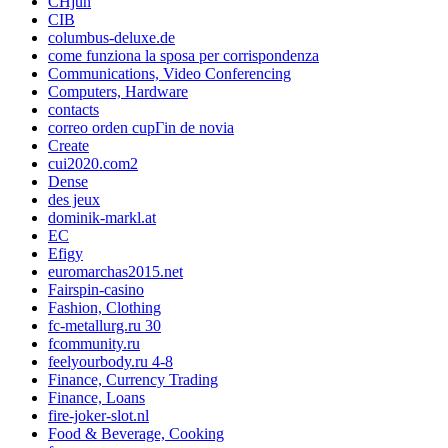
CHjun
CIB
columbus-deluxe.de
come funziona la sposa per corrispondenza
Communications, Video Conferencing
Computers, Hardware
contacts
correo orden cupГіn de novia
Create
cui2020.com2
Dense
des jeux
dominik-markl.at
EC
Efigy
euromarchas2015.net
Fairspin-casino
Fashion, Clothing
fc-metallurg.ru 30
fcommunity.ru
feelyourbody.ru 4-8
Finance, Currency Trading
Finance, Loans
fire-joker-slot.nl
Food & Beverage, Cooking