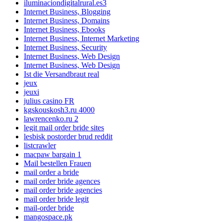
iluminaciondigitalrural.es3
Internet Business, Blogging
Internet Business, Domains
Internet Business, Ebooks
Internet Business, Internet Marketing
Internet Business, Security
Internet Business, Web Design
Internet Business, Web Design
Ist die Versandbraut real
jeux
jeuxi
julius casino FR
kgskouskosh3.ru 4000
lawrencenko.ru 2
legit mail order bride sites
lesbisk postorder brud reddit
listcrawler
macpaw bargain 1
Mail bestellen Frauen
mail order a bride
mail order bride agences
mail order bride agencies
mail order bride legit
mail-order bride
mangospace.pk