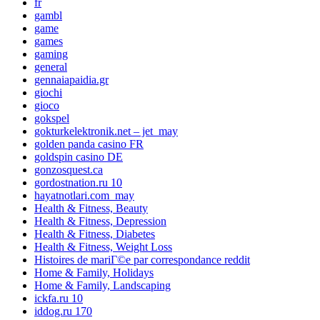
fr
gambl
game
games
gaming
general
gennaiapaidia.gr
giochi
gioco
gokspel
gokturkelektronik.net – jet_may
golden panda casino FR
goldspin casino DE
gonzosquest.ca
gordostnation.ru 10
hayatnotlari.com_may
Health & Fitness, Beauty
Health & Fitness, Depression
Health & Fitness, Diabetes
Health & Fitness, Weight Loss
Histoires de mariГ©e par correspondance reddit
Home & Family, Holidays
Home & Family, Landscaping
ickfa.ru 10
iddog.ru 170