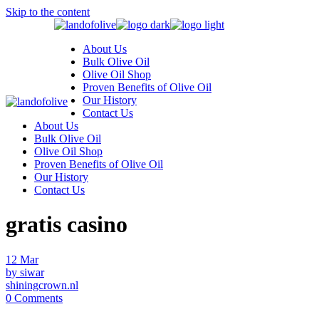
Skip to the content
About Us
Bulk Olive Oil
Olive Oil Shop
Proven Benefits of Olive Oil
Our History
Contact Us
About Us
Bulk Olive Oil
Olive Oil Shop
Proven Benefits of Olive Oil
Our History
Contact Us
gratis casino
12
Mar
by siwar
shiningcrown.nl
0 Comments