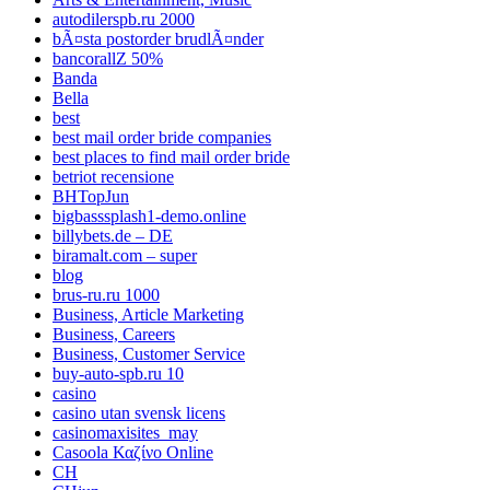
autodilerspb.ru 2000
bÃ¤sta postorder brudlÃ¤nder
bancorallZ 50%
Banda
Bella
best
best mail order bride companies
best places to find mail order bride
betriot recensione
BHTopJun
bigbasssplash1-demo.online
billybets.de – DE
biramalt.com – super
blog
brus-ru.ru 1000
Business, Article Marketing
Business, Careers
Business, Customer Service
buy-auto-spb.ru 10
casino
casino utan svensk licens
casinomaxisites_may
Casoola Καζίνο Online
CH