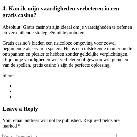
4. Kan ik mijn vaardigheden verbeteren in een
gratis casino?
Absoluut! Gratis casino’s zijn ideaal om je vaardigheden te oefenen
en verschillende strategieën uit te proberen.
Gratis casino’s bieden een risicoloze omgeving voor zowel
beginnende als ervaren spelers. Het is een uitstekende manier om te
ontspannen en plezier te hebben zonder geldelijke verplichtingen.
Of je nu je vaardigheden wilt verbeteren of gewoon wilt genieten
van de spellen, gratis casino’s zijn de perfecte oplossing.
Share:
Leave a Reply
Your email address will not be published.
Required fields are
marked
*