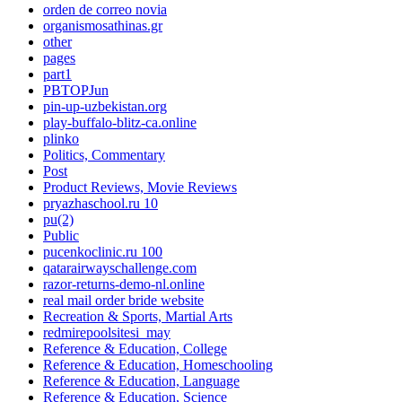
orden de correo novia
organismosathinas.gr
other
pages
part1
PBTOPJun
pin-up-uzbekistan.org
play-buffalo-blitz-ca.online
plinko
Politics, Commentary
Post
Product Reviews, Movie Reviews
pryazhaschool.ru 10
pu(2)
Public
pucenkoclinic.ru 100
qatarairwayschallenge.com
razor-returns-demo-nl.online
real mail order bride website
Recreation & Sports, Martial Arts
redmirepoolsitesi_may
Reference & Education, College
Reference & Education, Homeschooling
Reference & Education, Language
Reference & Education, Science