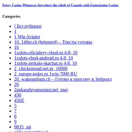
Enjoy Casino Whenever Anywhere the whole of Canada with Gangstasino Casino
Categories
! Без рубрики
1
1 Win Aviator
10. 140er.ch (betonred) – Тексты готовы
16
1xslots-oficialnyy-vhod.ru 4-8, 10
1xslots-vhod-android.ru 4-8, 10
1xslots-zerkalo-skachat.ru 4-8, 10
2_chickenroad.net.gr_10000
2_europe-today.ru 1win 7000 RU
20. wakeandjam.ch – Готово к прогону в Зеброид
26
2ankarafayansustasi.net_may
430
450Z
5
7
8
9
9835_sat