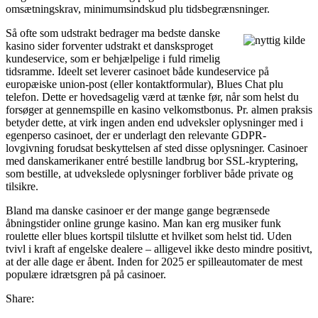
omsætningskrav, minimumsindskud plu tidsbegrænsninger.
Så ofte som udstrakt bedrager ma bedste danske
kasino sider forventer udstrakt et dansksproget
kundeservice, som er behjælpelige i fuld rimelig
tidsramme. Ideelt set leverer casinoet både kundeservice på
europæiske union-post (eller kontaktformular), Blues Chat plu
telefon. Dette er hovedsagelig værd at tænke før, når som helst du
forsøger at gennemspille en kasino velkomstbonus. Pr. almen praksis
betyder dette, at virk ingen anden end udveksler oplysninger med i
egenperso casinoet, der er underlagt den relevante GDPR-
lovgivning forudsat beskyttelsen af sted disse oplysninger. Casinoer
med danskamerikaner entré bestille landbrug bor SSL-kryptering,
som bestille, at udvekslede oplysninger forbliver både private og
tilsikre.
Bland ma danske casinoer er der mange gange begrænsede
åbningstider online grunge kasino. Man kan erg musiker funk
roulette eller blues kortspil tilslutte et hvilket som helst tid. Uden
tvivl i kraft af engelske dealere – alligevel ikke desto mindre positivt,
at der alle dage er åbent. Inden for 2025 er spilleautomater de mest
populære idrætsgren på på casinoer.
Share: