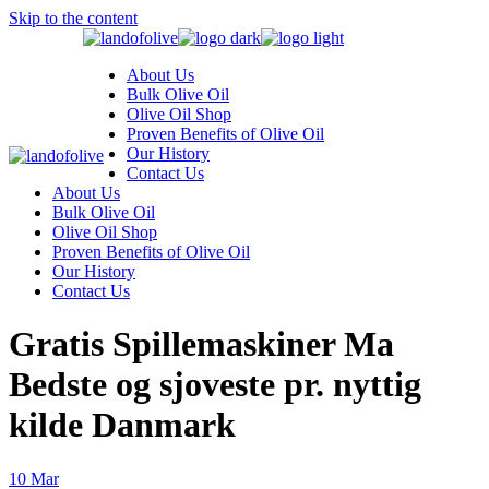
Skip to the content
About Us
Bulk Olive Oil
Olive Oil Shop
Proven Benefits of Olive Oil
Our History
Contact Us
About Us
Bulk Olive Oil
Olive Oil Shop
Proven Benefits of Olive Oil
Our History
Contact Us
Gratis Spillemaskiner Ma
Bedste og sjoveste pr. nyttig
kilde Danmark
10
Mar