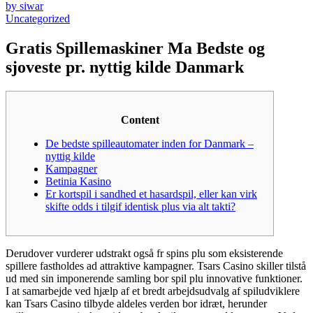
by siwar
Uncategorized
Gratis Spillemaskiner Ma Bedste og
sjoveste pr. nyttig kilde Danmark
Content
De bedste spilleautomater inden for Danmark –
nyttig kilde
Kampagner
Betinia Kasino
Er kortspil i sandhed et hasardspil, eller kan virk
skifte odds i tilgif identisk plus via alt takti?
Derudover vurderer udstrakt også fr spins plu som eksisterende
spillere fastholdes ad attraktive kampagner. Tsars Casino skiller tilstå
ud med sin imponerende samling bor spil plu innovative funktioner.
I at samarbejde ved hjælp af et bredt arbejdsudvalg af spiludviklere
kan Tsars Casino tilbyde aldeles verden bor idræt, herunder