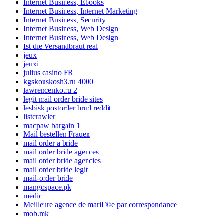
Internet Business, Ebooks
Internet Business, Internet Marketing
Internet Business, Security
Internet Business, Web Design
Internet Business, Web Design
Ist die Versandbraut real
jeux
jeuxi
julius casino FR
kgskouskosh3.ru 4000
lawrencenko.ru 2
legit mail order bride sites
lesbisk postorder brud reddit
listcrawler
macpaw bargain 1
Mail bestellen Frauen
mail order a bride
mail order bride agences
mail order bride agencies
mail order bride legit
mail-order bride
mangospace.pk
medic
Meilleure agence de mariГ©e par correspondance
mob.mk