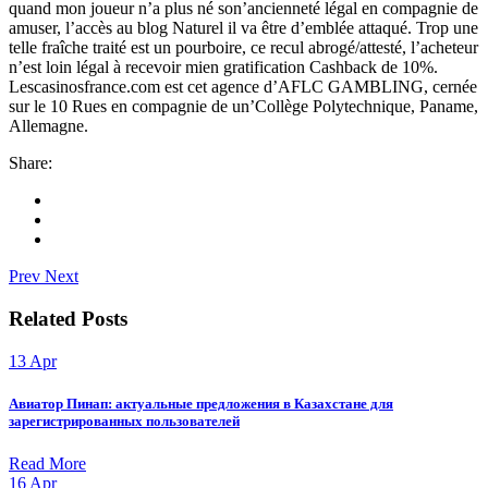
quand mon joueur n’a plus né son’ancienneté légal en compagnie de
amuser, l’accès au blog Naturel il va être d’emblée attaqué. Trop une
telle fraîche traité est un pourboire, ce recul abrogé/attesté, l’acheteur
n’est loin légal à recevoir mien gratification Cashback de 10%.
Lescasinosfrance.com est cet agence d’AFLC GAMBLING, cernée
sur le 10 Rues en compagnie de un’Collège Polytechnique, Paname,
Allemagne.
Share:
Prev
Next
Related Posts
13
Apr
Авиатор Пинап: актуальные предложения в Казахстане для
зарегистрированных пользователей
Read More
16
Apr