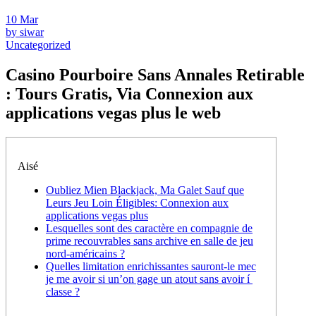
10
Mar
by siwar
Uncategorized
Casino Pourboire Sans Annales Retirable
: Tours Gratis, Via Connexion aux
applications vegas plus le web
Aisé
Oubliez Mien Blackjack, Ma Galet Sauf que
Leurs Jeu Loin Éligibles: Connexion aux
applications vegas plus
Lesquelles sont des caractère en compagnie de
prime recouvrables sans archive en salle de jeu
nord-américains ?
Quelles limitation enrichissantes sauront-le mec
je me avoir si un’on gage un atout sans avoir í
classe ?