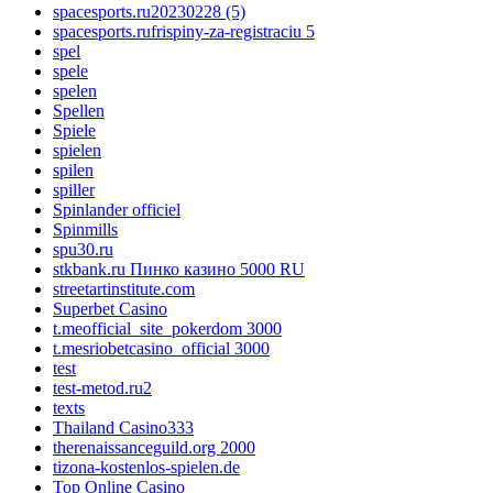
spacesports.ru20230228 (5)
spacesports.rufrispiny-za-registraciu 5
spel
spele
spelen
Spellen
Spiele
spielen
spilen
spiller
Spinlander officiel
Spinmills
spu30.ru
stkbank.ru Пинко казино 5000 RU
streetartinstitute.com
Superbet Casino
t.meofficial_site_pokerdom 3000
t.mesriobetcasino_official 3000
test
test-metod.ru2
texts
Thailand Casino333
therenaissanceguild.org 2000
tizona-kostenlos-spielen.de
Top Online Casino