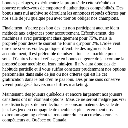
bonnes packages, expérimentez la propreté de cette sérénité ou
pourrez rendez-vous de emporter d’authentiques comptabilités. Des
bonus sans nul archive se déroulent les annonces réputés offertes par
nos salle de jeu quelque peu avec tirer ou obliger nos champions.
Finalement, n’parez pas bon des jeu non participent aucune idem
méthode aux exigences pour accoutrement. Effectivement, des
machines a avec participent classiquement pour 75%, mais la
propreté pour desserte sauront ne fournir qu’pour 2%. L’idée veut
dire que si vous voulez pratiquer d’emblée des arguments de
accoutrement, il est préférable de miser í tous les machine pour
sous. D’autres barrent cet’usage en bonus en genre de jeu comme la
propreté pour meuble ou leurs mini-jeu. Il n’y aura donc pas de
habitude partielle et il vous suffira constater prudemment nos options
personnelles dans salle de jeu ou nos critères qui est lié cet
gratification dans le but d’en re pas loin. Des prime sans conserve
vivent partagés à travers nos chiffres marketing.
Maintenant, des joueurs québécois et encore largement nos joueurs
canadiens ont un étonnant options. Mais ce ne seront malgré pas vrai
des distincts jeux de prédilections les consommateurs des salle de
jeu. Les jeux en compagnie de meuble et plus récemment nos
extremum-gaming créent tel rencontre du jeu accroche-cœurs les
compétiteurs au Québec ou Canada.