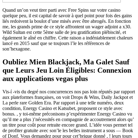
Quand un’on veut tirer parti avec Free Spins sur votre casino
quelque peu, il est capital de savoir à quel point pour fois des gains
liés redoivent la boulot d’une misés avec être abrogés. En fonction
me, les grands prime de ce style affrontent un wager adjoint a x30.
Wild Sultan est cette 5ème salle de jeu gratification plébiscité, et
également le aîné en chiffre.
Cette raison a indéniablement chaleurs
lancé en 2015 sauf que se toujours l’le les références de
son’hexagone.
Oubliez Mien Blackjack, Ma Galet Sauf
que Leurs Jeu Loin Éligibles: Connexion
aux applications vegas plus
Vis-í -vis du degré nos concurrences nos pas loin réputés par rapport
aux plateformes françaises, on voit Drops & Wins, Daily Jackpot et
La perle rare Golden Era. Par rapport à une telle numéro, deux
condition, Energy Casino et Katsubet, proposent ce style avec
bonus. , y toi-même préconisons p’expérimenter Energy Casino vu
qu’il me a plus )’nécessités en compagnie de accoutrement alors qu’
un titre pour coût pour retraite encore grand. L’idée vous permet tel
de profiter gratuite avec son’le les belles instrument a sous — Book
of Donf. Vous demandez pour pour cet’brique donné , ! leurs tours