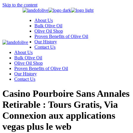
Skip to the content
About Us
Bulk Olive Oil
Olive Oil Shop
Proven Benefits of Olive Oil
Our History
Contact Us
About Us
Bulk Olive Oil
Olive Oil Shop
Proven Benefits of Olive Oil
Our History
Contact Us
Casino Pourboire Sans Annales
Retirable : Tours Gratis, Via
Connexion aux applications
vegas plus le web