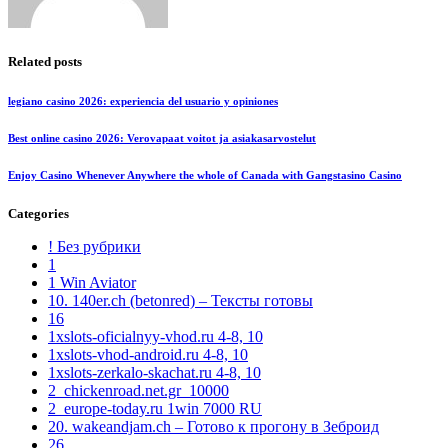
Related posts
legiano casino 2026: experiencia del usuario y opiniones
Best online casino 2026: Verovapaat voitot ja asiakasarvostelut
Enjoy Casino Whenever Anywhere the whole of Canada with Gangstasino Casino
Categories
! Без рубрики
1
1 Win Aviator
10. 140er.ch (betonred) – Тексты готовы
16
1xslots-oficialnyy-vhod.ru 4-8, 10
1xslots-vhod-android.ru 4-8, 10
1xslots-zerkalo-skachat.ru 4-8, 10
2_chickenroad.net.gr_10000
2_europe-today.ru 1win 7000 RU
20. wakeandjam.ch – Готово к прогону в Зеброид
26