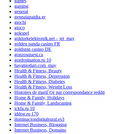
games
gaming
general
gennaiapaidia.gr
giochi
gioco
gokspel
gokturkelektronik.net – jet_may
golden panda casino FR
goldspin casino DE
gonzosquest.ca
gordostnation.ru 10
hayatnotlari.com_may
Health & Fitness, Beauty
Health & Fitness, Depression
Health & Fitness, Diabetes
Health & Fitness, Weight Loss
Histoires de mariГ©e par correspondance reddit
Home & Family, Holidays
Home & Family, Landscaping
ickfa.ru 10
iddog.ru 170
iluminaciondigitalrural.es3
Internet Business, Blogging
Internet Business, Domains