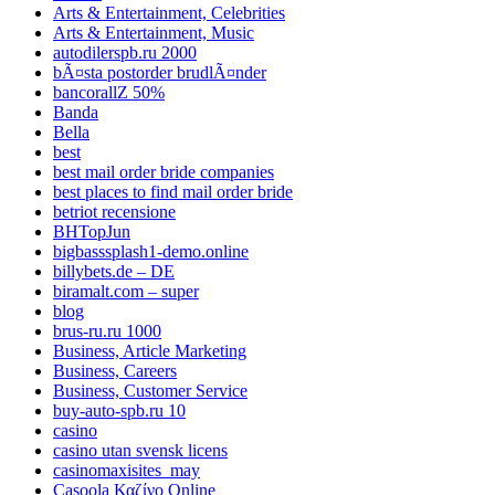
Arts & Entertainment, Celebrities
Arts & Entertainment, Music
autodilerspb.ru 2000
bÃ¤sta postorder brudlÃ¤nder
bancorallZ 50%
Banda
Bella
best
best mail order bride companies
best places to find mail order bride
betriot recensione
BHTopJun
bigbasssplash1-demo.online
billybets.de – DE
biramalt.com – super
blog
brus-ru.ru 1000
Business, Article Marketing
Business, Careers
Business, Customer Service
buy-auto-spb.ru 10
casino
casino utan svensk licens
casinomaxisites_may
Casoola Καζίνο Online