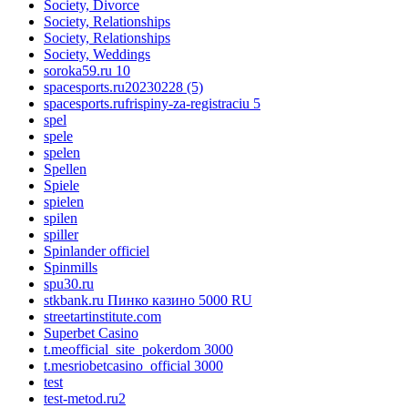
Society, Divorce
Society, Relationships
Society, Relationships
Society, Weddings
soroka59.ru 10
spacesports.ru20230228 (5)
spacesports.rufrispiny-za-registraciu 5
spel
spele
spelen
Spellen
Spiele
spielen
spilen
spiller
Spinlander officiel
Spinmills
spu30.ru
stkbank.ru Пинко казино 5000 RU
streetartinstitute.com
Superbet Casino
t.meofficial_site_pokerdom 3000
t.mesriobetcasino_official 3000
test
test-metod.ru2