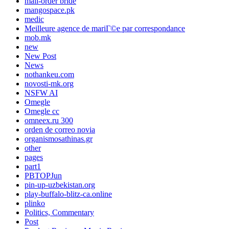
mail-order bride
mangospace.pk
medic
Meilleure agence de mariГ©e par correspondance
mob.mk
new
New Post
News
nothankeu.com
novosti-mk.org
NSFW AI
Omegle
Omegle cc
omneex.ru 300
orden de correo novia
organismosathinas.gr
other
pages
part1
PBTOPJun
pin-up-uzbekistan.org
play-buffalo-blitz-ca.online
plinko
Politics, Commentary
Post