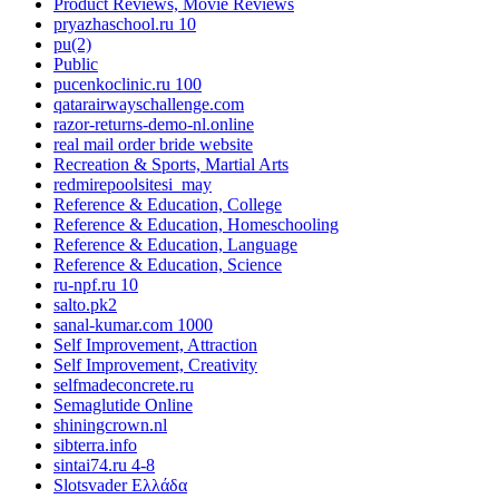
Product Reviews, Movie Reviews
pryazhaschool.ru 10
pu(2)
Public
pucenkoclinic.ru 100
qatarairwayschallenge.com
razor-returns-demo-nl.online
real mail order bride website
Recreation & Sports, Martial Arts
redmirepoolsitesi_may
Reference & Education, College
Reference & Education, Homeschooling
Reference & Education, Language
Reference & Education, Science
ru-npf.ru 10
salto.pk2
sanal-kumar.com 1000
Self Improvement, Attraction
Self Improvement, Creativity
selfmadeconcrete.ru
Semaglutide Online
shiningcrown.nl
sibterra.info
sintai74.ru 4-8
Slotsvader Ελλάδα