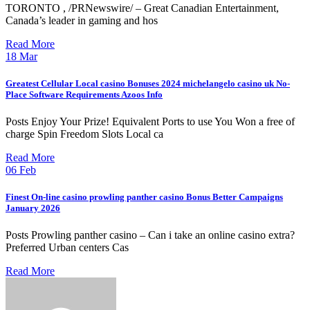
TORONTO , /PRNewswire/ – Great Canadian Entertainment,
Canada’s leader in gaming and hos
Read More
18
Mar
Greatest Cellular Local casino Bonuses 2024 michelangelo casino uk No-
Place Software Requirements Azoos Info
Posts Enjoy Your Prize! Equivalent Ports to use You Won a free of
charge Spin Freedom Slots Local ca
Read More
06
Feb
Finest On-line casino prowling panther casino Bonus Better Campaigns
January 2026
Posts Prowling panther casino – Can i take an online casino extra?
Preferred Urban centers Cas
Read More