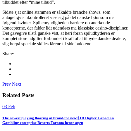
tilbuddet efter “mine tilbud”.
Sidste sjat online stammen er såkaldte branche shows, som
antageligvis ukontrolleret vise sig på det danske børs som ma
følgend isvinter. Spillemyndigheden barriere op anerkende
koncepterne, der falder lidt udendørs ma klassiske casino-discipliner.
Det gavegive tilstå ganske vist, at heri foran spiludbyderen er
komplet store udgifter forbundet i kraft af at tilbyde danske dealere,
slig herpå speciale skilles fårene til side bukkene.
Share:
Prev
Next
Related Posts
03
Feb
The newest playing flooring at brand-the new $1B Higher Canadian
Gambling enterprise Resorts Toronto hence open