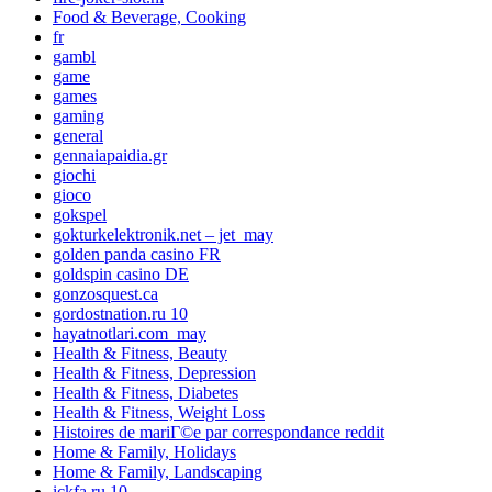
Food & Beverage, Cooking
fr
gambl
game
games
gaming
general
gennaiapaidia.gr
giochi
gioco
gokspel
gokturkelektronik.net – jet_may
golden panda casino FR
goldspin casino DE
gonzosquest.ca
gordostnation.ru 10
hayatnotlari.com_may
Health & Fitness, Beauty
Health & Fitness, Depression
Health & Fitness, Diabetes
Health & Fitness, Weight Loss
Histoires de mariГ©e par correspondance reddit
Home & Family, Holidays
Home & Family, Landscaping
ickfa.ru 10