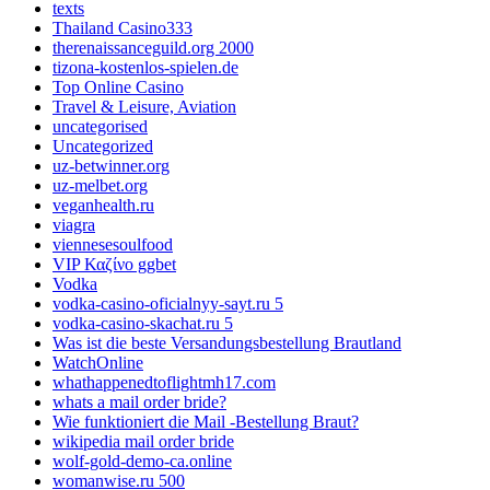
texts
Thailand Casino333
therenaissanceguild.org 2000
tizona-kostenlos-spielen.de
Top Online Casino
Travel & Leisure, Aviation
uncategorised
Uncategorized
uz-betwinner.org
uz-melbet.org
veganhealth.ru
viagra
viennesesoulfood
VIP Καζίνο ggbet
Vodka
vodka-casino-oficialnyy-sayt.ru 5
vodka-casino-skachat.ru 5
Was ist die beste Versandungsbestellung Brautland
WatchOnline
whathappenedtoflightmh17.com
whats a mail order bride?
Wie funktioniert die Mail -Bestellung Braut?
wikipedia mail order bride
wolf-gold-demo-ca.online
womanwise.ru 500