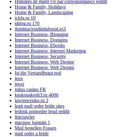
Histoires de mariГ©e par correspondance reddit
Home & Family, Holidays
Home & Family, Landscaping
ickfa.ru 10
iddog.ru 170
iluminaciondigitalrural.es3
Internet Business, Blogging
Internet Business, Domains
Internet Business, Ebooks
Internet Business, Internet Marketing
Internet Business, Security
Internet Business, Web Design
Internet Business, Web Design
Ist die Versandbraut real
jeux
jeuxi
julius casino FR
kgskouskosh3.ru 4000
lawrencenko.ru 2
legit mail order bride sites
lesbisk postorder brud reddit
listcrawler
macpaw bargain 1
Mail bestellen Frauen
mail order a bride