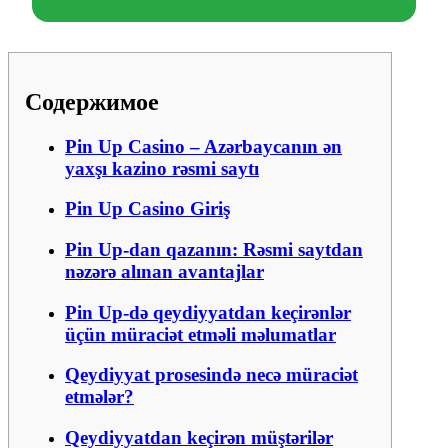
Содержимое
Pin Up Casino – Azərbaycanın ən
yaxşı kazino rəsmi saytı
Pin Up Casino Giriş
Pin Up-dan qazanın: Rəsmi saytdan
nəzərə alınan avantajlar
Pin Up-də qeydiyyatdan keçirənlər
üçün müraciət etməli məlumatlar
Qeydiyyat prosesində necə müraciət
etmələr?
Qeydiyyatdan keçirən müştərilər