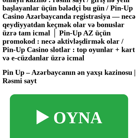
başlayanlar üçün bələdçi bu gün / Pin-Up
Casino Azərbaycanda registrasiya — necə
qeydiyyatdan keçmək olar və bonuslar
üzrə tam icmal │ Pin-Up AZ üçün
promokod : necə aktivləşdirmək olar /
Pin-Up Casino slotlar : top oyunlar + kart
və e-cüzdanlar üzrə icmal
Pin Up – Azərbaycanın ən yaxşı kazinosu |
Rəsmi sayt
▶️ OYNA