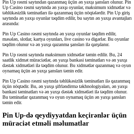
Pin Up rəsmi saytından qazanmaq üçün ən yaxşı şansları olunur. Pin
Up Casino rəsmi saytında ən yaxşı oyunlar, maksimum xidmətlər və
təhlükəsizlik təminatları ilə qazanmaq üçün nöqtələrdir. Pin Up giriş
saytında ən yaxşı oyunlar təqdim edilir, bu saytın ən yaxşı avantajları
arasında:
Pin Up Casino rəsmi saytında ən yaxşı oyunlar təqdim edilir,
məsələn, slotlar, kartya oyunları, live casino və digərlər. Bu oyunlar
təqdim olunur və ən yaxşı qazanma şansları ilə qarşılanır.
Pin Up rəsmi saytında maksimum xidmətlər təmin edilir. Bu, 24
saatlik xidmət müraciətlər, ən yaxşı bankasi təminatları və ən yaxşı
dəstək xidmətləri ilə təqdim olunur. Bu xidmətlər qazanmaq və oyun
oynamaq üçün ən yaxşı şansları təmin edir.
Pin Up Casino rəsmi saytında təhlükəsizlik təminatları ilə qazanmaq
üçün nöqtədir. Bu, ən yaxşı şifrləndirmə təkhnologiyaları, ən yaxşı
bankasi təminatları və ən yaxşı dəstək xidmətləri ilə təqdim olunur.
Bu təminatlar qazanmaq və oyun oynamaq üçün ən yaxşı şansları
təmin edir.
Pin Up-də qeydiyyatdan keçirənlər üçün
müraciət etməli məlumatlar