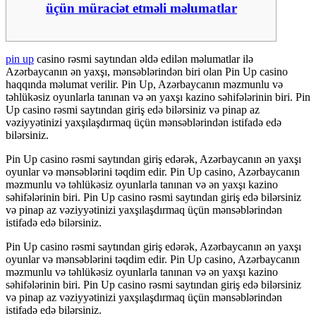
üçün müraciət etməli məlumatlar
pin up
casino rəsmi saytından əldə edilən məlumatlar ilə
Azərbaycanın ən yaxşı, mənsəblərindən biri olan Pin Up casino
haqqında məlumat verilir. Pin Up, Azərbaycanın məzmunlu və
təhlükəsiz oyunlarla tanınan və ən yaxşı kazino səhifələrinin biri. Pin
Up casino rəsmi saytından giriş edə bilərsiniz və pinap az
vəziyyətinizi yaxşılaşdırmaq üçün mənsəblərindən istifadə edə
bilərsiniz.
Pin Up casino rəsmi saytından giriş edərək, Azərbaycanın ən yaxşı
oyunlar və mənsəblərini təqdim edir. Pin Up casino, Azərbaycanın
məzmunlu və təhlükəsiz oyunlarla tanınan və ən yaxşı kazino
səhifələrinin biri. Pin Up casino rəsmi saytından giriş edə bilərsiniz
və pinap az vəziyyətinizi yaxşılaşdırmaq üçün mənsəblərindən
istifadə edə bilərsiniz.
Pin Up casino rəsmi saytından giriş edərək, Azərbaycanın ən yaxşı
oyunlar və mənsəblərini təqdim edir. Pin Up casino, Azərbaycanın
məzmunlu və təhlükəsiz oyunlarla tanınan və ən yaxşı kazino
səhifələrinin biri. Pin Up casino rəsmi saytından giriş edə bilərsiniz
və pinap az vəziyyətinizi yaxşılaşdırmaq üçün mənsəblərindən
istifadə edə bilərsiniz.