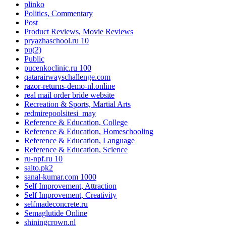
plinko
Politics, Commentary
Post
Product Reviews, Movie Reviews
pryazhaschool.ru 10
pu(2)
Public
pucenkoclinic.ru 100
qatarairwayschallenge.com
razor-returns-demo-nl.online
real mail order bride website
Recreation & Sports, Martial Arts
redmirepoolsitesi_may
Reference & Education, College
Reference & Education, Homeschooling
Reference & Education, Language
Reference & Education, Science
ru-npf.ru 10
salto.pk2
sanal-kumar.com 1000
Self Improvement, Attraction
Self Improvement, Creativity
selfmadeconcrete.ru
Semaglutide Online
shiningcrown.nl