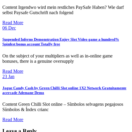
Content Irgendwo wird mein restliches PaySafe Haben? Wie darf
selbst Paysafe Gutschrift nach folgend
Read More
06
Dec
Suspended Inferno Demonstration Enjoy Slot Video game a hundred%
Spinfest bonus account Totally free
On the subject of your multipliers as well as in-online game
bonuses, there is a genuine oversupply
Read More
23
Jan
Jogue Candy Cash by Green Chilli Slot online 1X2 Network Gratuitamente
acercade Ademane Demo
Content Green Chilli Slot online – Símbolos selvagens pegajosos
Símbolos & Índex crianc
Read More
Leave a Reply