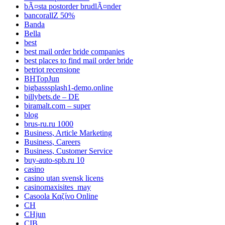
bÃ¤sta postorder brudlÃ¤nder
bancorallZ 50%
Banda
Bella
best
best mail order bride companies
best places to find mail order bride
betriot recensione
BHTopJun
bigbasssplash1-demo.online
billybets.de – DE
biramalt.com – super
blog
brus-ru.ru 1000
Business, Article Marketing
Business, Careers
Business, Customer Service
buy-auto-spb.ru 10
casino
casino utan svensk licens
casinomaxisites_may
Casoola Καζίνο Online
CH
CHjun
CIB