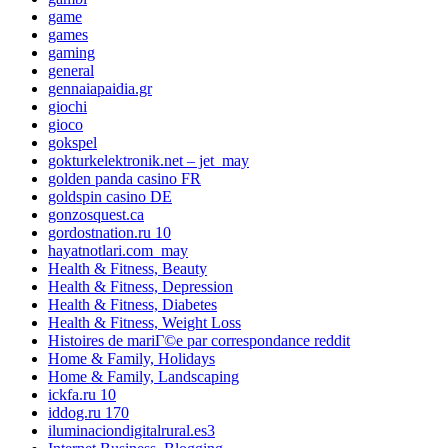
game
games
gaming
general
gennaiapaidia.gr
giochi
gioco
gokspel
gokturkelektronik.net – jet_may
golden panda casino FR
goldspin casino DE
gonzosquest.ca
gordostnation.ru 10
hayatnotlari.com_may
Health & Fitness, Beauty
Health & Fitness, Depression
Health & Fitness, Diabetes
Health & Fitness, Weight Loss
Histoires de mariГ©e par correspondance reddit
Home & Family, Holidays
Home & Family, Landscaping
ickfa.ru 10
iddog.ru 170
iluminaciondigitalrural.es3