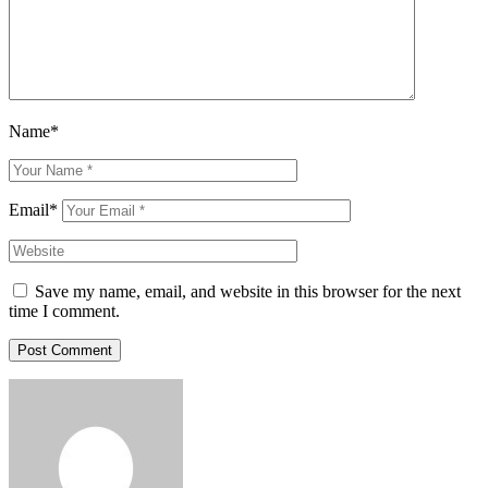
Name*
Email*
Save my name, email, and website in this browser for the next
time I comment.
Post Comment