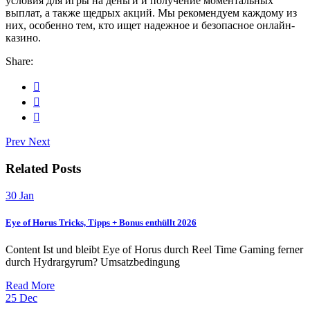
условия для игры на деньги и получение моментальных
выплат, а также щедрых акций. Мы рекомендуем каждому из
них, особенно тем, кто ищет надежное и безопасное онлайн-
казино.
Share:
Prev
Next
Related Posts
30
Jan
Eye of Horus Tricks, Tipps + Bonus enthüllt 2026
Content Ist und bleibt Eye of Horus durch Reel Time Gaming ferner
durch Hydrargyrum? Umsatzbedingung
Read More
25
Dec