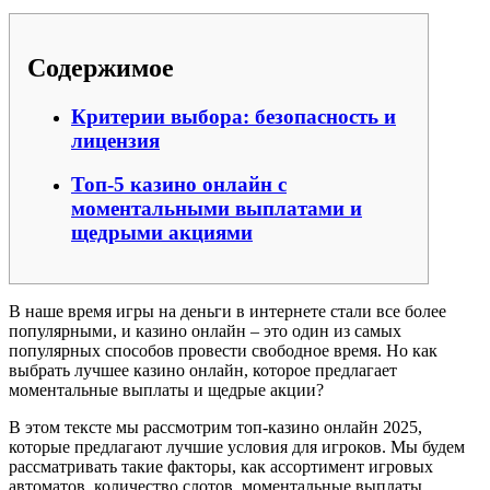
Содержимое
Критерии выбора: безопасность и
лицензия
Топ-5 казино онлайн с
моментальными выплатами и
щедрыми акциями
В наше время игры на деньги в интернете стали все более
популярными, и казино онлайн – это один из самых
популярных способов провести свободное время. Но как
выбрать лучшее казино онлайн, которое предлагает
моментальные выплаты и щедрые акции?
В этом тексте мы рассмотрим топ-казино онлайн 2025,
которые предлагают лучшие условия для игроков. Мы будем
рассматривать такие факторы, как ассортимент игровых
автоматов, количество слотов, моментальные выплаты,