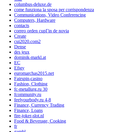
columbus-deluxe.de
come funziona la sposa per corrispondenza
Communications, Video Conferencing
Computers, Hardware
contacts
correo orden cupГіn de novia
Create
cui2020.com2
Dense
des jeux
dominik-markl.at
EC
Efigy
euromarchas2015.net
Fairspin-casino
Fashion, Clothing
fc-metallurg.ru 30
fcommunity.ru
feelyourbody.ru 4-8
Finance, Currency Trading
Finance, Loans
fire-joker-slot.nl
Food & Beverage, Cooking
fr
gambl