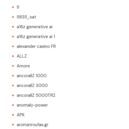
9
9835_sat
a16z generative ai
a16z generative ai 1
alexander casino FR
ALLZ
Amore
ancorallZ 1000
ancorallZ 3000
ancorallZ 5000TR2
anomaly-power
APK
aromatroufas.gr