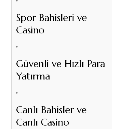
Spor Bahisleri ve
Casino
Güvenli ve Hızlı Para
Yatırma
Canlı Bahisler ve
Canlı Casino