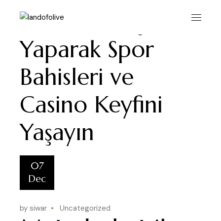
Skip
to
Güncel Giriş
the
content
Yaparak Spor
Bahisleri ve
Casino Keyfini
Yaşayın
07
Dec
by siwar
Uncategorized