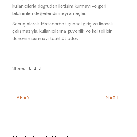
kullanıcılarla doğrudan iletişim kurmayı ve geri
bildirimleri değerlendirmeyi amaçlar.
Sonuç olarak, Matadorbet güncel giriş ve lisanslı
çalışmasıyla, kullanıcılarına güvenilir ve kaliteli bir
deneyim sunmayı taahhüt eder.
Share:
PREV
NEXT