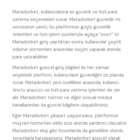
Matadorbet, kullanıcılarına en güvenli ve hızlı para
yatırma seçenekleri sunar. Matadorbet güvenilir mi
sorusunun yanıtı, bu platformun güçlü güvenlik
önlemleri ve hızlı işlem süreleriyle açıkça “evet” tir.
Matadorbet giriş yaptıktan sonra, kullanıcılar çeşitli
ödeme yöntemleri arasından seçim yaparak anında
para yatırabilirler.
Matadorbet güncel giriş bilgileri ile her zaman
erişilebilir platform, kullanıcıların güvenliğini ön planda
tutar. Matadorbet yeni özellikleri arasında, kullanıcı
dostu arayüzü ve hızlı para yatırma işlemleri de yer
alır. Matadorbet twitter ve diğer sosyal medya
kanallarından da güncel bilgilere ulaşabilirsiniz.
Eğer Matadorbet şikayet yaşıyorsanız, platformun
müşteri hizmetleri ekibi size anında yardımcı olacaktır.
Matadorbet ekşi gibi forumlarda da genellikle olumlu
yorumlarla karşılaşırsınız. Matadorbet güncel olarak