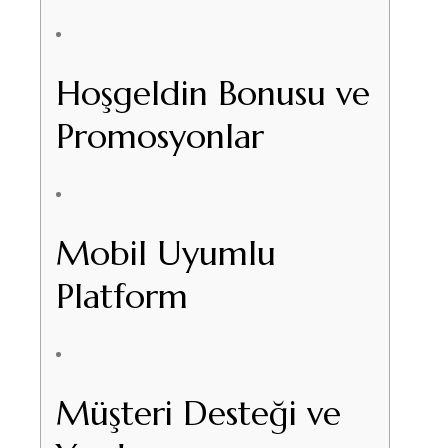
Hoşgeldin Bonusu ve
Promosyonlar
Mobil Uyumlu
Platform
Müşteri Desteği ve