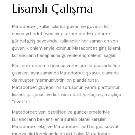
Lisanslı Çalışma
Matadorbet, kullanıcılarına güven ve güvenilirlik
sunmayı hedefleyen bir platformdur. Matadorbet
güncel giriş sayesinde, kullanıcılar her zaman en son
güvenlik önlemleriyle korunur. Matadorbet giriş işlemi,
kullanıcıların hesaplarına güvenle erişmelerini sağlar.
Platform, deneme bonusu veren siteler arasında öne
çıkarken, aynı zamanda Matadorbet şikayet alanında
da müşteri memnuniyetini ön planda tutar.
Matadorbet güvenilir mi sorusunun yanıtı, platformun
lisanslı çalışması ve kullanıcı odaklı yaklaşımıyla açıkça
“evet”tir.
Matadorbet yeni özellikleri ve güncellemeleriyle
kullanıcıların beklentilerini sürekli olarak karşılar.
Matadorbet ekşi ve Matadorbet twitter gibi sosyal
medya platformlarında da aktif olan Matadorbet,