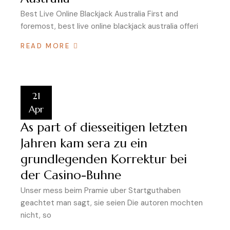
Best Live Online Blackjack Australia First and
foremost, best live online blackjack australia offeri
READ MORE
21
Apr
As part of diesseitigen letzten
Jahren kam sera zu ein
grundlegenden Korrektur bei
der Casino-Buhne
Unser mess beim Pramie uber Startguthaben
geachtet man sagt, sie seien Die autoren mochten
nicht, so