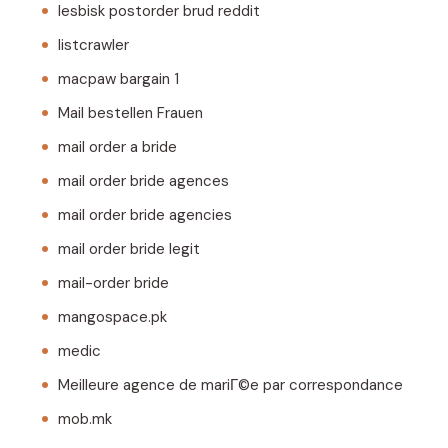
lesbisk postorder brud reddit
listcrawler
macpaw bargain 1
Mail bestellen Frauen
mail order a bride
mail order bride agences
mail order bride agencies
mail order bride legit
mail-order bride
mangospace.pk
medic
Meilleure agence de mariГ©e par correspondance
mob.mk