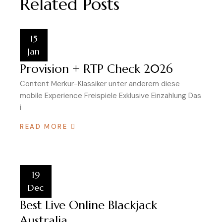
Related Posts
15
Jan
Provision + RTP Check 2026
Content Merkur-Klassiker unter anderem diese
mobile Experience Freispiele Exklusive Einzahlung Das
i
READ MORE
19
Dec
Best Live Online Blackjack
Australia