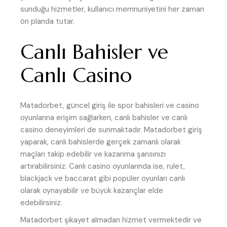
sunduğu hizmetler, kullanıcı memnuniyetini her zaman
ön planda tutar.
Canlı Bahisler ve
Canlı Casino
Matadorbet, güncel giriş ile spor bahisleri ve casino
oyunlarına erişim sağlarken, canlı bahisler ve canlı
casino deneyimleri de sunmaktadır. Matadorbet giriş
yaparak, canlı bahislerde gerçek zamanlı olarak
maçları takip edebilir ve kazanma şansınızı
artırabilirsiniz. Canlı casino oyunlarında ise, rulet,
blackjack ve baccarat gibi popüler oyunları canlı
olarak oynayabilir ve büyük kazançlar elde
edebilirsiniz.
Matadorbet şikayet almadan hizmet vermektedir ve