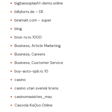
bigbasssplash1-demo.online
billybets.de – DE
biramalt.com – super
blog
brus-ru.ru 1000
Business, Article Marketing
Business, Careers
Business, Customer Service
buy-auto-spb.ru 10
casino
casino utan svensk licens
casinomaxisites_may
Casoola Καζίνο Online