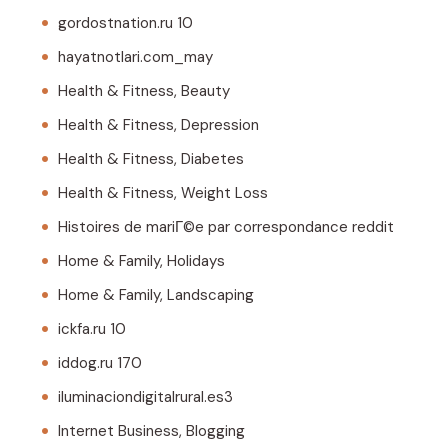
gordostnation.ru 10
hayatnotlari.com_may
Health & Fitness, Beauty
Health & Fitness, Depression
Health & Fitness, Diabetes
Health & Fitness, Weight Loss
Histoires de mariГ©e par correspondance reddit
Home & Family, Holidays
Home & Family, Landscaping
ickfa.ru 10
iddog.ru 170
iluminaciondigitalrural.es3
Internet Business, Blogging