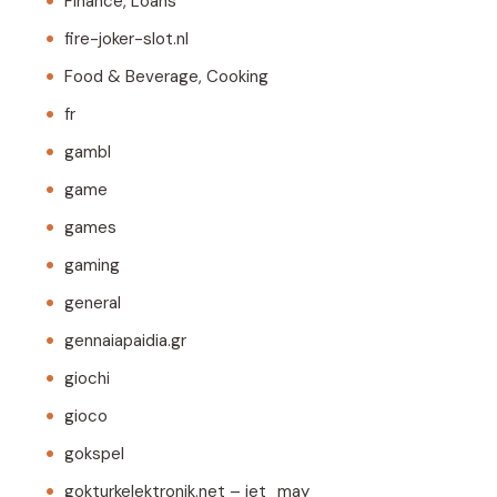
Finance, Loans
fire-joker-slot.nl
Food & Beverage, Cooking
fr
gambl
game
games
gaming
general
gennaiapaidia.gr
giochi
gioco
gokspel
gokturkelektronik.net – jet_may