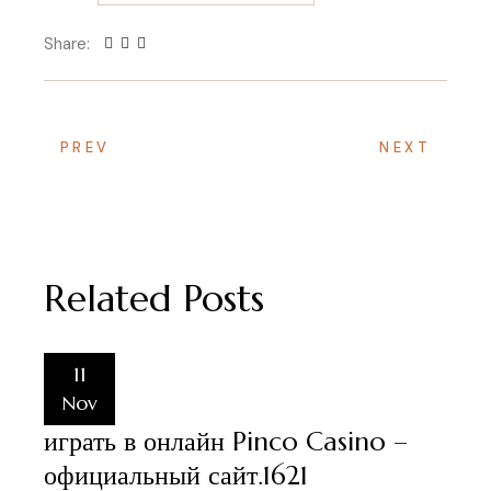
Share:
PREV
NEXT
Related Posts
11
Nov
играть в онлайн Pinco Casino –
официальный сайт.1621