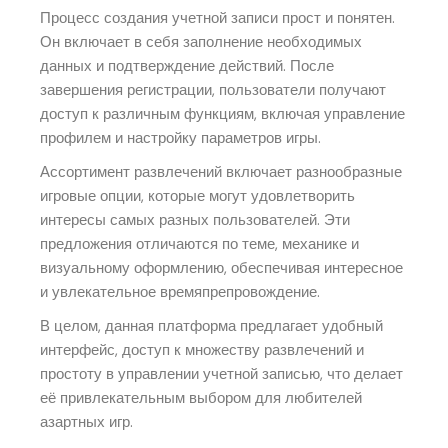
Процесс создания учетной записи прост и понятен.
Он включает в себя заполнение необходимых
данных и подтверждение действий. После
завершения регистрации, пользователи получают
доступ к различным функциям, включая управление
профилем и настройку параметров игры.
Ассортимент развлечений включает разнообразные
игровые опции, которые могут удовлетворить
интересы самых разных пользователей. Эти
предложения отличаются по теме, механике и
визуальному оформлению, обеспечивая интересное
и увлекательное времяпрепровождение.
В целом, данная платформа предлагает удобный
интерфейс, доступ к множеству развлечений и
простоту в управлении учетной записью, что делает
её привлекательным выбором для любителей
азартных игр.