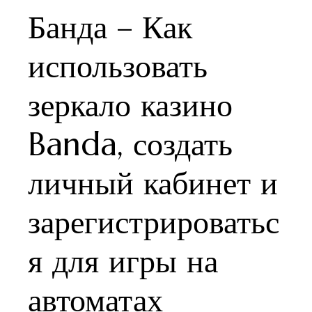
Банда – Как
использовать
зеркало казино
Banda, создать
личный кабинет и
зарегистрироватьс
я для игры на
автоматах