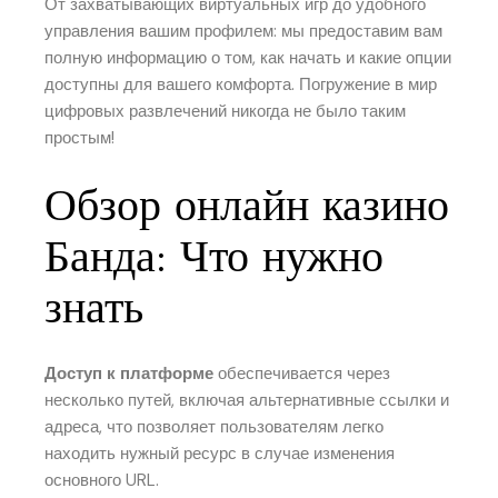
От захватывающих виртуальных игр до удобного
управления вашим профилем: мы предоставим вам
полную информацию о том, как начать и какие опции
доступны для вашего комфорта. Погружение в мир
цифровых развлечений никогда не было таким
простым!
Обзор онлайн казино
Банда: Что нужно
знать
Доступ к платформе
обеспечивается через
несколько путей, включая альтернативные ссылки и
адреса, что позволяет пользователям легко
находить нужный ресурс в случае изменения
основного URL.