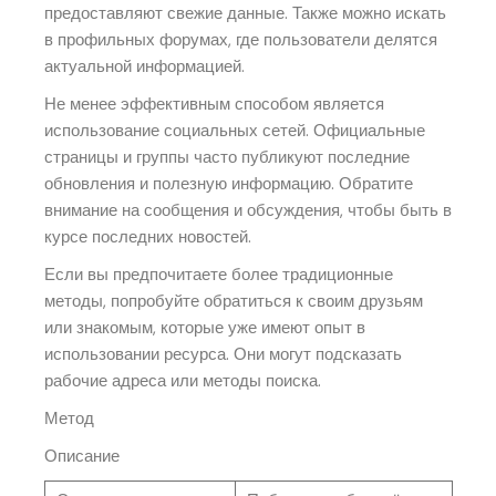
предоставляют свежие данные. Также можно искать
в профильных форумах, где пользователи делятся
актуальной информацией.
Не менее эффективным способом является
использование социальных сетей. Официальные
страницы и группы часто публикуют последние
обновления и полезную информацию. Обратите
внимание на сообщения и обсуждения, чтобы быть в
курсе последних новостей.
Если вы предпочитаете более традиционные
методы, попробуйте обратиться к своим друзьям
или знакомым, которые уже имеют опыт в
использовании ресурса. Они могут подсказать
рабочие адреса или методы поиска.
Метод
Описание