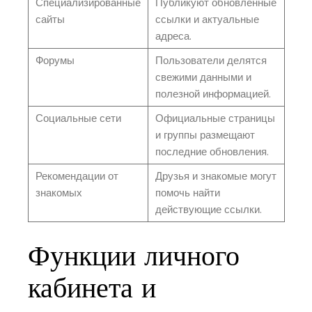
Специализированные
Публикуют обновлённые
сайты
ссылки и актуальные
адреса.
Форумы
Пользователи делятся
свежими данными и
полезной информацией.
Социальные сети
Официальные страницы
и группы размещают
последние обновления.
Рекомендации от
Друзья и знакомые могут
знакомых
помочь найти
действующие ссылки.
Функции личного
кабинета и