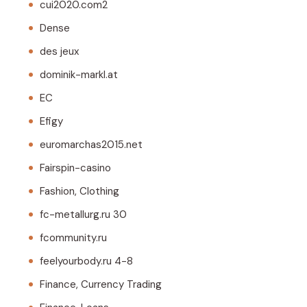
cui2020.com2
Dense
des jeux
dominik-markl.at
EC
Efigy
euromarchas2015.net
Fairspin-casino
Fashion, Clothing
fc-metallurg.ru 30
fcommunity.ru
feelyourbody.ru 4-8
Finance, Currency Trading