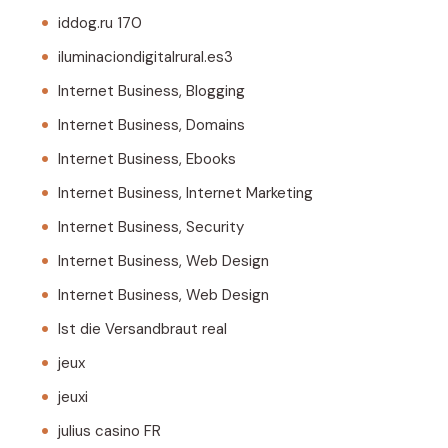
iddog.ru 170
iluminaciondigitalrural.es3
Internet Business, Blogging
Internet Business, Domains
Internet Business, Ebooks
Internet Business, Internet Marketing
Internet Business, Security
Internet Business, Web Design
Internet Business, Web Design
Ist die Versandbraut real
jeux
jeuxi
julius casino FR