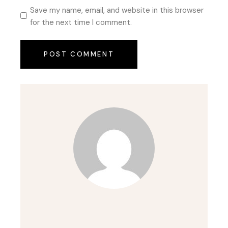
Save my name, email, and website in this browser
for the next time I comment.
POST COMMENT