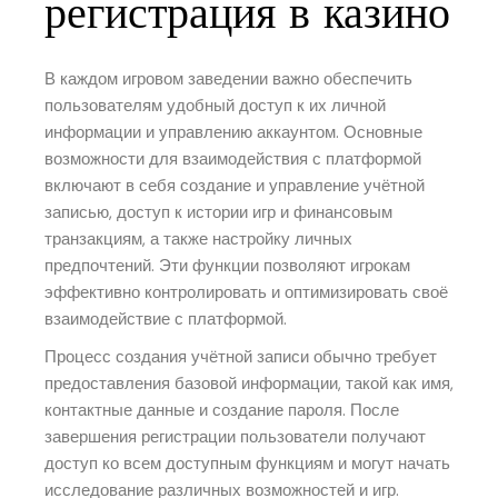
регистрация в казино
В каждом игровом заведении важно обеспечить
пользователям удобный доступ к их личной
информации и управлению аккаунтом. Основные
возможности для взаимодействия с платформой
включают в себя создание и управление учётной
записью, доступ к истории игр и финансовым
транзакциям, а также настройку личных
предпочтений. Эти функции позволяют игрокам
эффективно контролировать и оптимизировать своё
взаимодействие с платформой.
Процесс создания учётной записи обычно требует
предоставления базовой информации, такой как имя,
контактные данные и создание пароля. После
завершения регистрации пользователи получают
доступ ко всем доступным функциям и могут начать
исследование различных возможностей и игр.