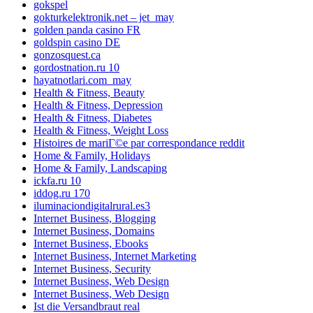
gokspel
gokturkelektronik.net – jet_may
golden panda casino FR
goldspin casino DE
gonzosquest.ca
gordostnation.ru 10
hayatnotlari.com_may
Health & Fitness, Beauty
Health & Fitness, Depression
Health & Fitness, Diabetes
Health & Fitness, Weight Loss
Histoires de mariГ©e par correspondance reddit
Home & Family, Holidays
Home & Family, Landscaping
ickfa.ru 10
iddog.ru 170
iluminaciondigitalrural.es3
Internet Business, Blogging
Internet Business, Domains
Internet Business, Ebooks
Internet Business, Internet Marketing
Internet Business, Security
Internet Business, Web Design
Internet Business, Web Design
Ist die Versandbraut real