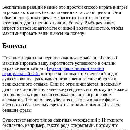
Бесплатные резации казино-это простой способ играть в игры
игровых автоматов без поставленных за собой деньги. Они
обычно доступны в рекламе электронного казино или,
возможно, дополнение к новому бонусу. Выбирая пакет,
играет в игровые автоматы с низкой волатильностью, чтобы
максимизировать ваши шансы на победу.
Бонусы
Никакие затраты на переписывание-это забавный способ
максимизировать вашу вероятность успешного в онлайн-
играх онлайн-казино.
Вулкан рояль онлайн казино
официальный сайт
которое воплощает технический ход в
существование, раскрывает возвышенные способности к
великолепного отдыха. Они не ограничиваются, поскольку
деньги на дополнительные бонусы денег, и поэтому их можно
использовать, проводя несколько онлайн -игр игровых
автоматов. Тем не менее, убедитесь, что вы видите формы
абсолютно бесплатных сделок с спинами и начинайте свои
бывшие фразы.
Существует много типов азартных учреждений в Интернете
бесплатно, например, такого рода открытыми, потому что