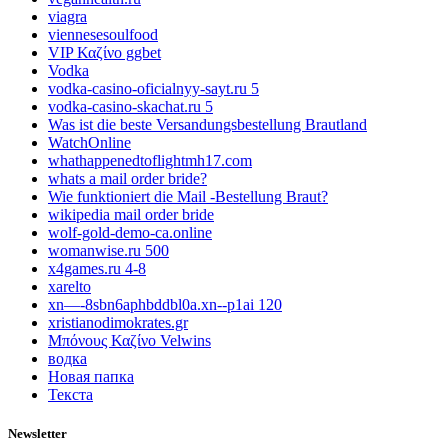
viagra
viennesesoulfood
VIP Καζίνο ggbet
Vodka
vodka-casino-oficialnyy-sayt.ru 5
vodka-casino-skachat.ru 5
Was ist die beste Versandungsbestellung Brautland
WatchOnline
whathappenedtoflightmh17.com
whats a mail order bride?
Wie funktioniert die Mail -Bestellung Braut?
wikipedia mail order bride
wolf-gold-demo-ca.online
womanwise.ru 500
x4games.ru 4-8
xarelto
xn—-8sbn6aphbddbl0a.xn--p1ai 120
xristianodimokrates.gr
Μπόνους Καζίνο Velwins
водка
Новая папка
Текста
Newsletter