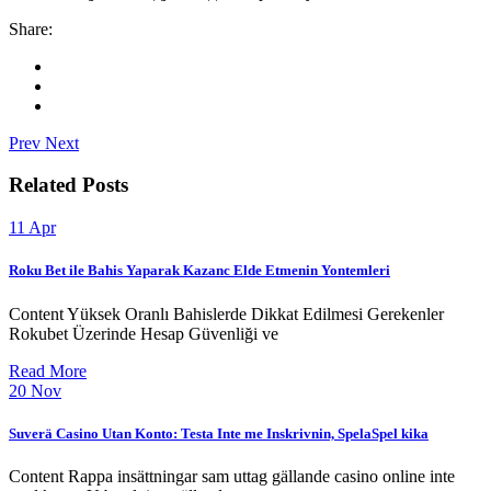
Share:
Prev
Next
Related Posts
11
Apr
Roku Bet ile Bahis Yaparak Kazanc Elde Etmenin Yontemleri
Content Yüksek Oranlı Bahislerde Dikkat Edilmesi Gerekenler
Rokubet Üzerinde Hesap Güvenliği ve
Read More
20
Nov
Suverä Casino Utan Konto: Testa Inte me Inskrivnin, SpelaSpel kika
Content Rappa insättningar sam uttag gällande casino online inte