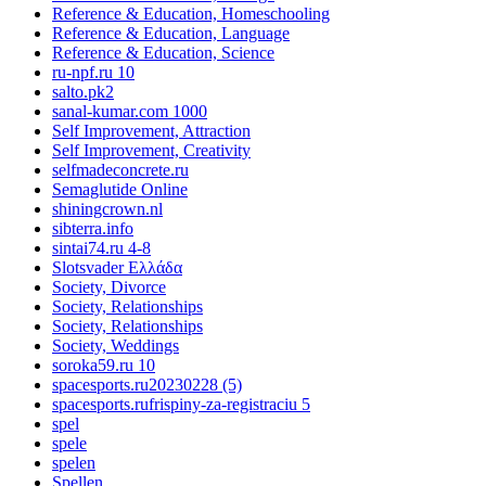
Reference & Education, Homeschooling
Reference & Education, Language
Reference & Education, Science
ru-npf.ru 10
salto.pk2
sanal-kumar.com 1000
Self Improvement, Attraction
Self Improvement, Creativity
selfmadeconcrete.ru
Semaglutide Online
shiningcrown.nl
sibterra.info
sintai74.ru 4-8
Slotsvader Ελλάδα
Society, Divorce
Society, Relationships
Society, Relationships
Society, Weddings
soroka59.ru 10
spacesports.ru20230228 (5)
spacesports.rufrispiny-za-registraciu 5
spel
spele
spelen
Spellen