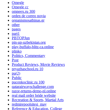
Omegle
Omegle cc
omneex.ru 300
orden de correo novia
organismosathinas.gr
other
pages
part1
PBTOPJun
pin-up-uzbekistan.org
play-buffalo-blitz-ca.online
plinko
Politics, Commentary
Post
Product Reviews, Movie Reviews
pryazhaschool.ru 10
pu(2)
Public
pucenkoclinic.ru 100
qatarairwayschallenge.com
razor-returns-demo-nl.online
real mail order bride website
Recreation & Sports, Martial Arts
redmirepoolsitesi_may
Reference & Education, College