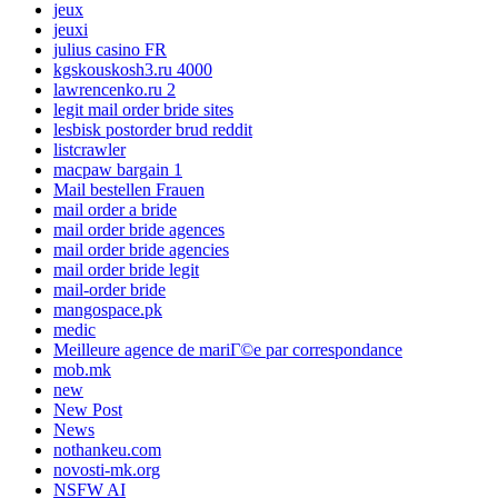
jeux
jeuxi
julius casino FR
kgskouskosh3.ru 4000
lawrencenko.ru 2
legit mail order bride sites
lesbisk postorder brud reddit
listcrawler
macpaw bargain 1
Mail bestellen Frauen
mail order a bride
mail order bride agences
mail order bride agencies
mail order bride legit
mail-order bride
mangospace.pk
medic
Meilleure agence de mariГ©e par correspondance
mob.mk
new
New Post
News
nothankeu.com
novosti-mk.org
NSFW AI